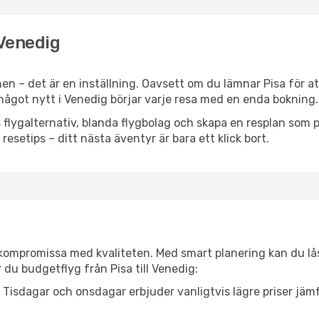
 Venedig
n – det är en inställning. Oavsett om du lämnar Pisa för at
er något nytt i Venedig börjar varje resa med en enda bokning.
flygalternativ, blanda flygbolag och skapa en resplan som pa
resetips – ditt nästa äventyr är bara ett klick bort.
t kompromissa med kvaliteten. Med smart planering kan du l
 du budgetflyg från Pisa till Venedig:
Tisdagar och onsdagar erbjuder vanligtvis lägre priser jäm