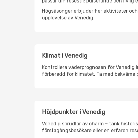
passar din resestil: pulserande och livlig 
Högsäsonger erbjuder fler aktiviteter oc
upplevelse av Venedig.
Klimat i Venedig
Kontrollera väderprognosen för Venedig in
förberedd för klimatet. Ta med bekväma p
Höjdpunkter i Venedig
Venedig sprudlar av charm – tänk histori
förstagångsbesökare eller en erfaren rese