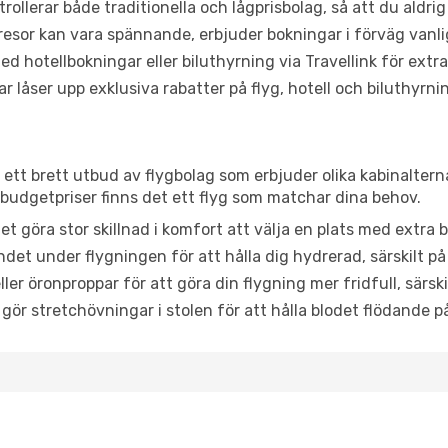
trollerar både traditionella och lågprisbolag, så att du aldrig
or kan vara spännande, erbjuder bokningar i förväg vanligtv
d hotellbokningar eller biluthyrning via Travellink för extra
låser upp exklusiva rabatter på flyg, hotell och biluthyrnin
r ett brett utbud av flygbolag som erbjuder olika kabinaltern
udgetpriser finns det ett flyg som matchar dina behov.
et göra stor skillnad i komfort att välja en plats med extr
det under flygningen för att hålla dig hydrerad, särskilt på 
ler öronproppar för att göra din flygning mer fridfull, särski
 gör stretchövningar i stolen för att hålla blodet flödande p