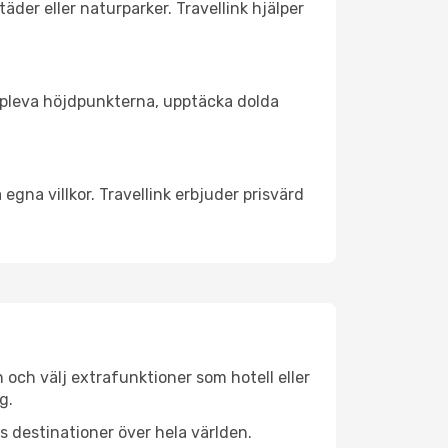
äder eller naturparker. Travellink hjälper
t uppleva höjdpunkterna, upptäcka dolda
egna villkor. Travellink erbjuder prisvärd
n och välj extrafunktioner som hotell eller
g.
ls destinationer över hela världen.