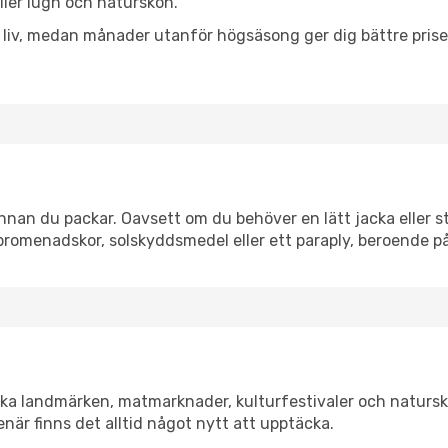
eller lugn och naturskön.
h liv, medan månader utanför högsäsong ger dig bättre pris
nan du packar. Oavsett om du behöver en lätt jacka eller st
romenadskor, solskyddsmedel eller ett paraply, beroende p
ska landmärken, matmarknader, kulturfestivaler och natursk
när finns det alltid något nytt att upptäcka.