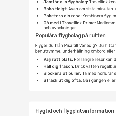
Jämför alla flygbolag:
Travellink kon
Boka tidigt:
Även om sista minuten-res
Paketera din resa:
Kombinera flyg me
Gå med i Travellink Prime:
Medlemmar 
och avbokningar.
Populära flygbolag på rutten
Flyger du från Pisa till Venedig? Du hitta
benutrymme, underhållning ombord eller b
Välj rätt plats:
För längre resor kan d
Håll dig fräsch:
Drick vatten regelbun
Blockera ut buller:
Ta med hörlurar el
Sträck ut dig ofta:
Gå i gången eller
Flygtid och flygplatsinformation