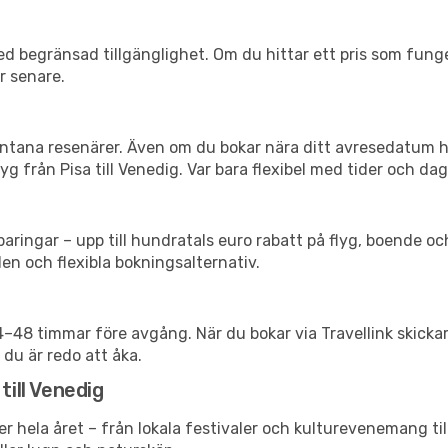
d begränsad tillgänglighet. Om du hittar ett pris som funger
r senare.
spontana resenärer. Även om du bokar nära ditt avresedatum 
g från Pisa till Venedig. Var bara flexibel med tider och dag
ringar – upp till hundratals euro rabatt på flyg, boende o
en och flexibla bokningsalternativ.
24–48 timmar före avgång. När du bokar via Travellink skick
 du är redo att åka.
till Venedig
er hela året – från lokala festivaler och kulturevenemang ti