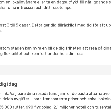
en lokalinvånare eller ta en dagsutflykt till närliggande st
har dina intressen och ditt resetempo.
nst 3 till 5 dagar. Detta ger dig tillräckligt med tid för at
.
ortom staden kan hyra en bil ge dig friheten att resa på dina 
dig flexibilitet och komfort under hela din resa.
dig idag
llink. Välj bara dina resedatum, jämför de bästa alternative
ga dolda avgifter – bara transparenta priser och enkel boknin
5 000 rutter, 690 flygbolag, 2,1 miljoner hotell och tusenta