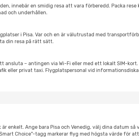
itiden, innebär en smidig resa att vara förberedd. Packa rese 
nad och underhållen.
flygplatser i Pisa. Var och en är välutrustad med transportför
ta din resa på rätt sätt.
tt ansluta – antingen via Wi-Fi eller med ett lokalt SIM-kort.
afik eller privat taxi. Flygplatspersonal vid informationsdiska
k är enkelt. Ange bara Pisa och Venedig, välj dina datum så vi
Vår "Smart Choice"-tagg markerar flyg med högsta värde för at