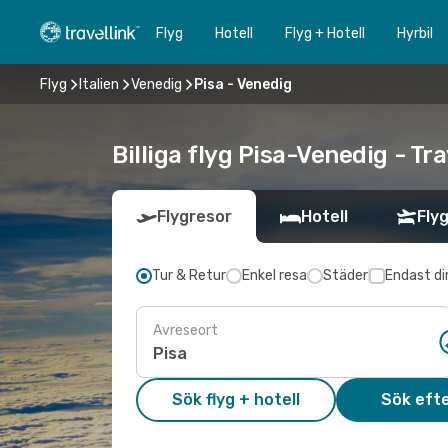
Flyg
Hotell
Flyg + Hotell
Hyrbil
Flyg
Italien
Venedig
Pisa - Venedig
Billiga flyg Pisa-Venedig - Tra
Flygresor
Hotell
Flyg
Tur & Retur
Enkel resa
Städer
Endast di
Avreseort
Sök flyg + hotell
Sök efte