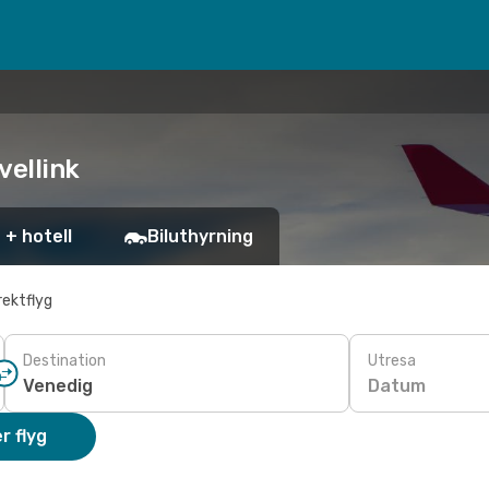
vellink
 + hotell
Biluthyrning
rektflyg
Destination
Utresa
Datum
r flyg