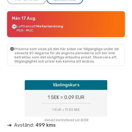
Tors 10 Sep.
Mån 17 Aug.
- Sön 13 Sep.
Lufthansa
Lufthansa
1 Mellanlandning
1 Mellanlandning
PSA
PSA
- MUC
- MUC
Lufthansa
1 Mellanlandning
MUC
- PSA
Priserna som visas på den här sidan var tillgängliga under de
senaste 20 dagarna för de angivna perioderna och bör inte
betraktas som det slutgiltiga erbjudna priset. Observera att
tillgänglighet och priser kan komma att ändras.
Växlingskurs
1 SEK = 0.09 EUR
1 EUR = 11.03 SEK
Senast kontrollerad Lör 8/08
Avstånd:
499 kms