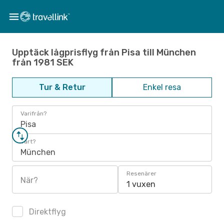
Upptäck lågprisflyg från Pisa till München
från 1981 SEK
Tur & Retur
Enkel resa
Varifrån?
Pisa
Vart?
München
Resenärer
När?
1 vuxen
Direktflyg