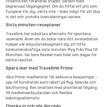
Priserna kan förändras snabbt, särskilt med
begränsad tillgänglighet. Om du hittar ett pris som
fungerar för dig, vänta inte – boka tidigt för att låsa
in det och undvika överraskningar senare.
Sista minuten-reseplaner
Travellink har också bra alternativ för spontana
resenärer. Även om du bokar nära ditt avresedatum
hjälper vår erbjudandesegment dig att hitta
konkurrenskraftiga sista minuten-flyg från Pisa till
München. Var bara flexibel med tider och dagar för
bättre resultat.
Spara mer med Travellink Prime
Våra Prime-medlemmar får exklusiva besparingar –
upp till hundratals euro rabatt på flyg, boende och
biluthyrning. Res smartare med prioriterad tillgång
till medlemserbjudanden och flexibla
bokningsalternativ.
Checka in och gör dig redo