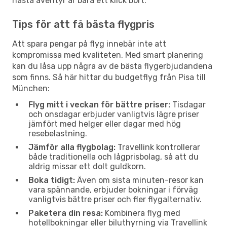
nästa äventyr är bara ett klick bort.
Tips för att få bästa flygpris
Att spara pengar på flyg innebär inte att
kompromissa med kvaliteten. Med smart planering
kan du låsa upp några av de bästa flygerbjudandena
som finns. Så här hittar du budgetflyg från Pisa till
München:
Flyg mitt i veckan för bättre priser:
Tisdagar
och onsdagar erbjuder vanligtvis lägre priser
jämfört med helger eller dagar med hög
resebelastning.
Jämför alla flygbolag:
Travellink kontrollerar
både traditionella och lågprisbolag, så att du
aldrig missar ett dolt guldkorn.
Boka tidigt:
Även om sista minuten-resor kan
vara spännande, erbjuder bokningar i förväg
vanligtvis bättre priser och fler flygalternativ.
Paketera din resa:
Kombinera flyg med
hotellbokningar eller biluthyrning via Travellink