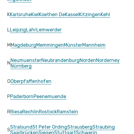
K
Karlsruhe
Kiel
Koethen De
Kassel
Kitzingen
Kehl
L
Leipzig
Lahr
Lemwerder
M
Magdeburg
Memmingen
Münster
Mannheim
Neumuenster
Neubrandenburg
Norden
Norderney
N
Nürnberg
O
Oberpfaffenhofen
P
Paderborn
Peenemuende
R
Riesa
Rechlin
Rostock
Ramstein
Stralsund
St Peter Ording
Strausberg
Straubing
S
Saarbrücken
Siegen
Stuttgart
Schwerin