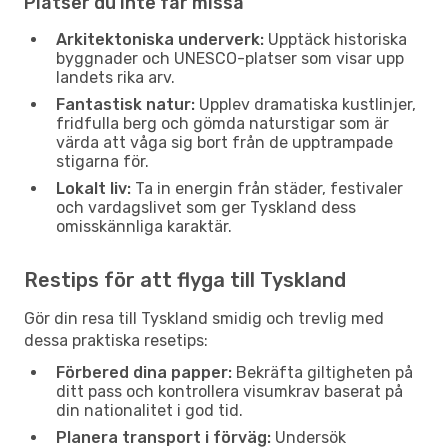
Platser du inte får missa
Arkitektoniska underverk:
Upptäck historiska
byggnader och UNESCO-platser som visar upp
landets rika arv.
Fantastisk natur:
Upplev dramatiska kustlinjer,
fridfulla berg och gömda naturstigar som är
värda att våga sig bort från de upptrampade
stigarna för.
Lokalt liv:
Ta in energin från städer, festivaler
och vardagslivet som ger Tyskland dess
omisskännliga karaktär.
Restips för att flyga till Tyskland
Gör din resa till Tyskland smidig och trevlig med
dessa praktiska resetips:
Förbered dina papper:
Bekräfta giltigheten på
ditt pass och kontrollera visumkrav baserat på
din nationalitet i god tid.
Planera transport i förväg:
Undersök