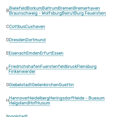
Bielefeld
Borkum
Baltrum
Bremen
Bremerhaven
B
Braunschweig - Wolfsburg
Beirut
Burg Feuerstein
C
Cottbus
Cuxhaven
D
Dresden
Dortmund
E
Eisenach
Emden
Erfurt
Essen
Friedrichshafen
Fuerstenfeldbruck
Flensburg
F
Finkenwerder
G
Giebelstadt
Geilenkirchen
Guettin
Hannover
Heidelberg
Heringsdorf
Heide - Buesum
H
Helgoland
Hof
Husum
I
Ingolstadt