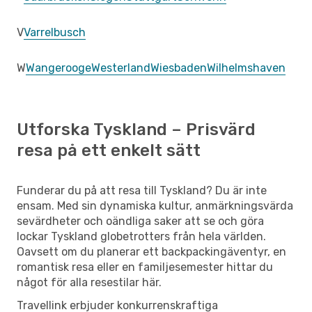
V
Varrelbusch
W
Wangerooge
Westerland
Wiesbaden
Wilhelmshaven
Utforska Tyskland – Prisvärd
resa på ett enkelt sätt
Funderar du på att resa till Tyskland? Du är inte
ensam. Med sin dynamiska kultur, anmärkningsvärda
sevärdheter och oändliga saker att se och göra
lockar Tyskland globetrotters från hela världen.
Oavsett om du planerar ett backpackingäventyr, en
romantisk resa eller en familjesemester hittar du
något för alla resestilar här.
Travellink erbjuder konkurrenskraftiga