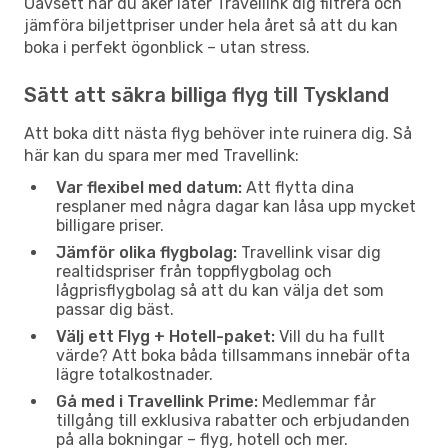
Oavsett när du åker låter Travellink dig filtrera och
jämföra biljettpriser under hela året så att du kan
boka i perfekt ögonblick – utan stress.
Sätt att säkra billiga flyg till Tyskland
Att boka ditt nästa flyg behöver inte ruinera dig. Så
här kan du spara mer med Travellink:
Var flexibel med datum:
Att flytta dina
resplaner med några dagar kan låsa upp mycket
billigare priser.
Jämför olika flygbolag:
Travellink visar dig
realtidspriser från toppflygbolag och
lågprisflygbolag så att du kan välja det som
passar dig bäst.
Välj ett Flyg + Hotell-paket:
Vill du ha fullt
värde? Att boka båda tillsammans innebär ofta
lägre totalkostnader.
Gå med i Travellink Prime:
Medlemmar får
tillgång till exklusiva rabatter och erbjudanden
på alla bokningar – flyg, hotell och mer.