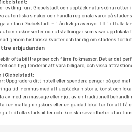
Giebelstadt:
er cykling runt Giebelstadt och upptäck natursköna rutter i
a autentiska smaker och handla regionala varor på stade
a andan i Giebelstadt – från livliga avenyer till fridfulla la
 utomhuskonserter och utställningar som visar upp lokala t
ad genom historiska kvarter och lär dig om stadens förflut
ättre erbjudanden
är ofta bättre priser och färre folkmassor. Det är det perfek
tell och flyg tenderar att vara billigare, och vissa attraktio
 i Giebelstadt:
r:
Uppgradera ditt hotell eller spendera pengar på god mat m
ringa tid inomhus med att upptäcka historia, konst och lokal
a av med en massage eller njut av en traditionell behandlin
ta i en matlagningskurs eller en guidad lokal tur för att få
ga fridfulla stadsbilder och ikoniska sevärdheter utan turistt