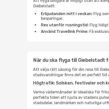
Att flyga billigare är möjligt utan att kom
Giebelstadt:
Erbjudanden mitt i veckan:
Flyg som
besparingar.
Res utanför rusningstid:
Flyg tidigt
Använd Travellink Prime:
Få exklusiv
När du ska flyga till Giebelstadt
Att välja rätt säsong för din resa till G
stadsvandringar finns det en perfekt tid 
Högtrafik: Solsken, festivaler och k
Varma vädermånader är idealiska för friluf
perfekta tiden att njuta av stadens puls
stadsdelar, landmärken och naturliga utfl