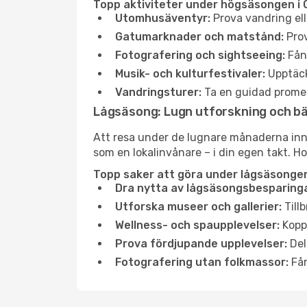
Topp aktiviteter under högsäsongen i 
Utomhusäventyr:
Prova vandring ell
Gatumarknader och matstånd:
Prov
Fotografering och sightseeing:
Fång
Musik- och kulturfestivaler:
Upptäck
Vandringsturer:
Ta en guidad promen
Lågsäsong: Lugn utforskning och b
Att resa under de lugnare månaderna inneb
som en lokalinvånare – i din egen takt. Ho
Topp saker att göra under lågsäsongen
Dra nytta av lågsäsongsbesparinga
Utforska museer och gallerier:
Tillb
Wellness- och spaupplevelser:
Koppl
Prova fördjupande upplevelser:
Del
Fotografering utan folkmassor:
Fån