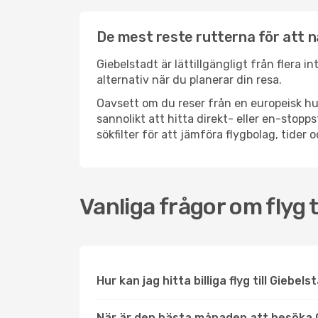
De mest reste rutterna för att n
Giebelstadt är lättillgängligt från flera i
alternativ när du planerar din resa.
Oavsett om du reser från en europeisk hu
sannolikt att hitta direkt- eller en-sto
sökfilter för att jämföra flygbolag, tider 
Vanliga frågor om flyg t
Hur kan jag hitta billiga flyg till Giebel
När är den bästa månaden att besöka 