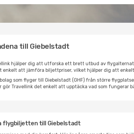
dena till Giebelstadt
ellink hjälper dig att utforska ett brett utbud av flygaltern
et enkelt att jämföra biljettpriser, vilket hjälper dig att enke
ygbolag som flyger till Giebelstadt (GHF) från större flygplat
r gör Travellink det enkelt att upptäcka vad som fungerar bä
flygbiljetten till Giebelstadt