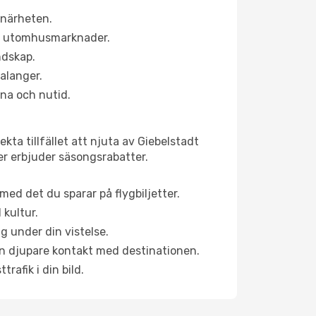
 närheten.
ns utomhusmarknader.
ndskap.
alanger.
na och nutid.
ta tillfället att njuta av Giebelstadt
ner erbjuder säsongsrabatter.
ed det du sparar på flygbiljetter.
 kultur.
g under din vistelse.
 en djupare kontakt med destinationen.
rafik i din bild.