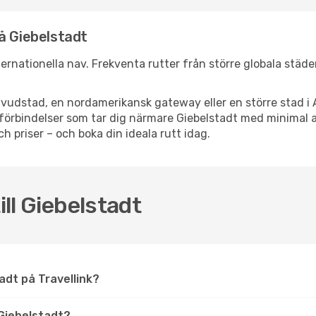
å Giebelstadt
nternationella nav. Frekventa rutter från större globala städ
vudstad, en nordamerikansk gateway eller en större stad i 
ppsförbindelser som tar dig närmare Giebelstadt med minimal
och priser – och boka din ideala rutt idag.
ill Giebelstadt
stadt på Travellink?
Giebelstadt?