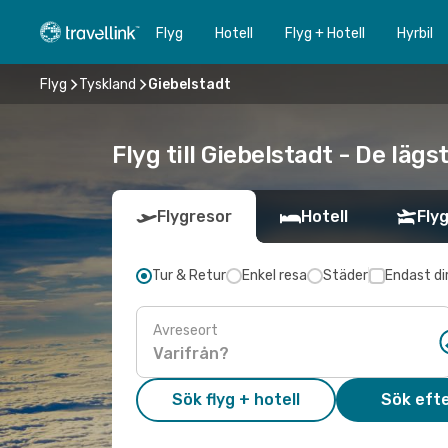
Flyg
Hotell
Flyg + Hotell
Hyrbil
Flyg
Tyskland
Giebelstadt
Flyg till Giebelstadt - De läg
Flygresor
Hotell
Flyg
Tur & Retur
Enkel resa
Städer
Endast di
Avreseort
Sök flyg + hotell
Sök efte