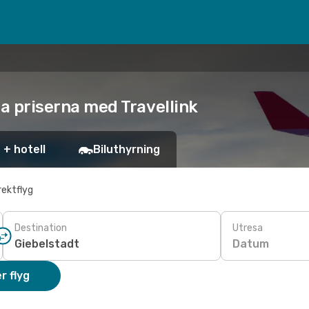
sta priserna med Travellink
 + hotell
Biluthyrning
rektflyg
Destination
Utresa
Datum
r flyg