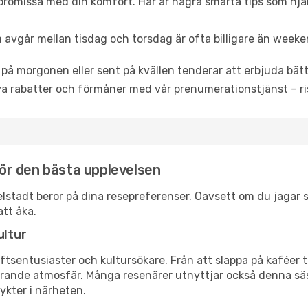
promissa med din komfort. Här är några smarta tips som hjälper
 avgår mellan tisdag och torsdag är ofta billigare än weeke
 på morgonen eller sent på kvällen tenderar att erbjuda bätt
a rabatter och förmåner med vår prenumerationstjänst – risk
 för den bästa upplevelsen
iebelstadt beror på dina resepreferenser. Oavsett om du jagar
att åka.
ultur
tsentusiaster och kultursökare. Från att slappa på kaféer till
erande atmosfär. Många resenärer utnyttjar också denna säs
ykter i närheten.