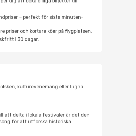
 dig att boka billiga biljetter till
ndpriser – perfekt för sista minuten-
re priser och kortare köer på flygplatsen.
fritt i 30 dagar.
 solsken, kulturevenemang eller lugna
 att delta i lokala festivaler är det den
ong för att utforska historiska