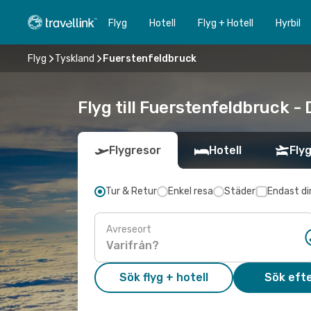
Flyg
Hotell
Flyg + Hotell
Hyrbil
Flyg
Tyskland
Fuerstenfeldbruck
Flyg till Fuerstenfeldbruck -
Flygresor
Hotell
Flyg
Tur & Retur
Enkel resa
Städer
Endast di
Avreseort
Sök flyg + hotell
Sök efte