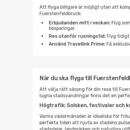
Att flyga billigare är möjligt utan att kom
Fuerstenfeldbruck:
Erbjudanden mitt i veckan:
Flyg som
besparingar.
Res utanför rusningstid:
Flyg tidigt
Använd Travellink Prime:
Få exklusiv
När du ska flyga till Fuerstenfel
Att välja rätt säsong för din resa till F
lugna stadsvandringar finns det en perfek
Högtrafik: Solsken, festivaler och k
Varma vädermånader är idealiska för friluf
perfekta tiden att njuta av stadens puls
stadsdelar, landmärken och naturliga utfl