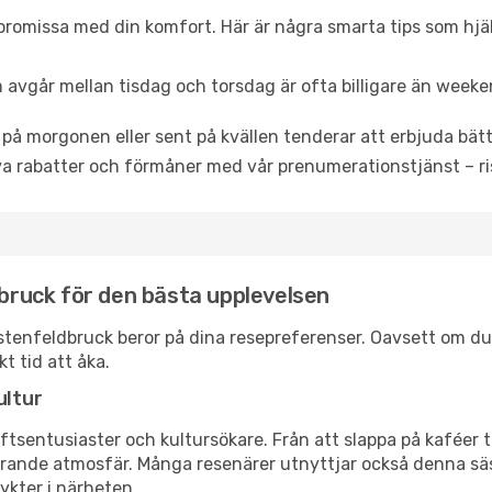
promissa med din komfort. Här är några smarta tips som hjälper
 avgår mellan tisdag och torsdag är ofta billigare än weeke
 på morgonen eller sent på kvällen tenderar att erbjuda bätt
a rabatter och förmåner med vår prenumerationstjänst – risk
dbruck för den bästa upplevelsen
uerstenfeldbruck beror på dina resepreferenser. Oavsett om d
t tid att åka.
ultur
tsentusiaster och kultursökare. Från att slappa på kaféer till
erande atmosfär. Många resenärer utnyttjar också denna säs
ykter i närheten.