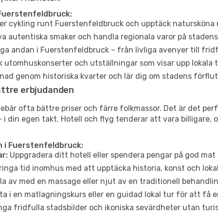
Fuerstenfeldbruck:
er cykling runt Fuerstenfeldbruck och upptäck natursköna r
a autentiska smaker och handla regionala varor på stade
a andan i Fuerstenfeldbruck – från livliga avenyer till frid
 utomhuskonserter och utställningar som visar upp lokala t
ad genom historiska kvarter och lär dig om stadens förflut
ättre erbjudanden
är ofta bättre priser och färre folkmassor. Det är det perfek
 din egen takt. Hotell och flyg tenderar att vara billigare, 
 i Fuerstenfeldbruck:
r:
Uppgradera ditt hotell eller spendera pengar på god mat m
ringa tid inomhus med att upptäcka historia, konst och lokal
a av med en massage eller njut av en traditionell behandlin
ta i en matlagningskurs eller en guidad lokal tur för att få
ga fridfulla stadsbilder och ikoniska sevärdheter utan turistt