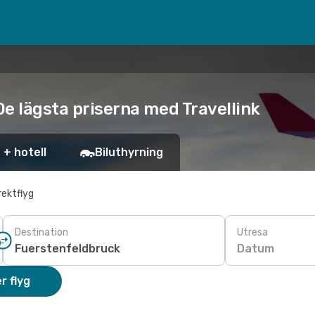
 De lägsta priserna med Travellink
 + hotell
Biluthyrning
rektflyg
Destination
Utresa
Datum
r flyg