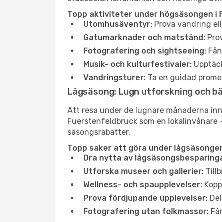
Topp aktiviteter under högsäsongen i 
Utomhusäventyr:
Prova vandring ell
Gatumarknader och matstånd:
Prov
Fotografering och sightseeing:
Fång
Musik- och kulturfestivaler:
Upptäck
Vandringsturer:
Ta en guidad promen
Lågsäsong: Lugn utforskning och b
Att resa under de lugnare månaderna inneb
Fuerstenfeldbruck som en lokalinvånare – i
säsongsrabatter.
Topp saker att göra under lågsäsongen
Dra nytta av lågsäsongsbesparinga
Utforska museer och gallerier:
Tillb
Wellness- och spaupplevelser:
Koppl
Prova fördjupande upplevelser:
Del
Fotografering utan folkmassor:
Fån