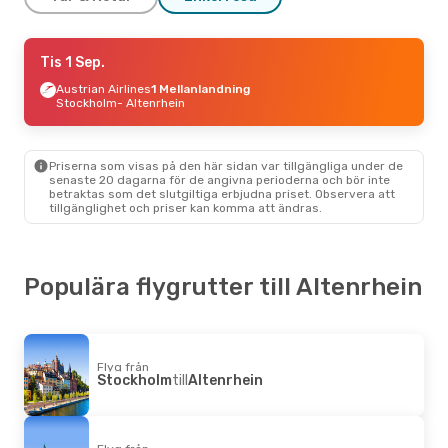
Tors 10 Sep.
Tis 1 Sep.
- Tors 17 Sep.
Austrian Airlines
Austrian Airlines
1 Mellanlandning
1 Mellanlandning
Stockholm
Stockholm
- Altenrhein
- Altenrhein
People's Viennaline
2 Mellanlandningar
Altenrhein
- Stockholm
Priserna som visas på den här sidan var tillgängliga under de
Fre 18 Sep.
- Sön 20 Sep.
senaste 20 dagarna för de angivna perioderna och bör inte
betraktas som det slutgiltiga erbjudna priset. Observera att
Austrian Airlines
1 Mellanlandning
tillgänglighet och priser kan komma att ändras.
Stockholm
- Altenrhein
People's Viennaline
1 Mellanlandning
Altenrhein
- Stockholm
Populära flygrutter till Altenrhein
Ons 30 Sep.
- Fre 2 Okt.
Lufthansa
2 Mellanlandningar
Göteborg
- Altenrhein
People's Viennaline
2 Mellanlandningar
Altenrhein
- Göteborg
Flyg från
Stockholm
till
Altenrhein