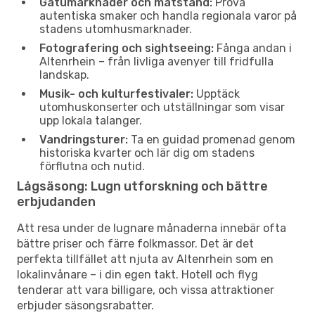
Gatumarknader och matstånd:
Prova
autentiska smaker och handla regionala varor på
stadens utomhusmarknader.
Fotografering och sightseeing:
Fånga andan i
Altenrhein – från livliga avenyer till fridfulla
landskap.
Musik- och kulturfestivaler:
Upptäck
utomhuskonserter och utställningar som visar
upp lokala talanger.
Vandringsturer:
Ta en guidad promenad genom
historiska kvarter och lär dig om stadens
förflutna och nutid.
Lågsäsong: Lugn utforskning och bättre
erbjudanden
Att resa under de lugnare månaderna innebär ofta
bättre priser och färre folkmassor. Det är det
perfekta tillfället att njuta av Altenrhein som en
lokalinvånare – i din egen takt. Hotell och flyg
tenderar att vara billigare, och vissa attraktioner
erbjuder säsongsrabatter.