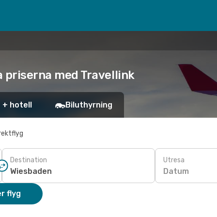
a priserna med Travellink
 + hotell
Biluthyrning
rektflyg
Destination
Utresa
Datum
r flyg