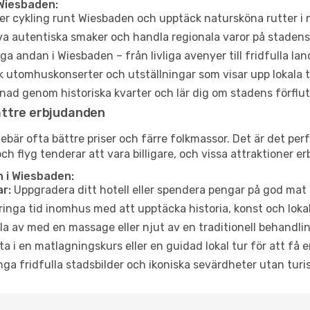
Wiesbaden:
er cykling runt Wiesbaden och upptäck natursköna rutter i 
a autentiska smaker och handla regionala varor på stade
a andan i Wiesbaden – från livliga avenyer till fridfulla lan
 utomhuskonserter och utställningar som visar upp lokala t
ad genom historiska kvarter och lär dig om stadens förflut
ättre erbjudanden
är ofta bättre priser och färre folkmassor. Det är det perf
och flyg tenderar att vara billigare, och vissa attraktioner 
 i Wiesbaden:
r:
Uppgradera ditt hotell eller spendera pengar på god mat m
ringa tid inomhus med att upptäcka historia, konst och lokal
a av med en massage eller njut av en traditionell behandlin
ta i en matlagningskurs eller en guidad lokal tur för att få
ga fridfulla stadsbilder och ikoniska sevärdheter utan turistt