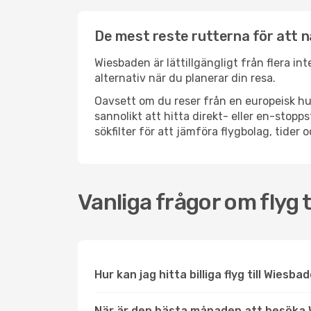
De mest reste rutterna för att 
Wiesbaden är lättillgängligt från flera in
alternativ när du planerar din resa.
Oavsett om du reser från en europeisk hu
sannolikt att hitta direkt- eller en-sto
sökfilter för att jämföra flygbolag, tider 
Vanliga frågor om flyg 
Hur kan jag hitta billiga flyg till Wiesba
När är den bästa månaden att besöka