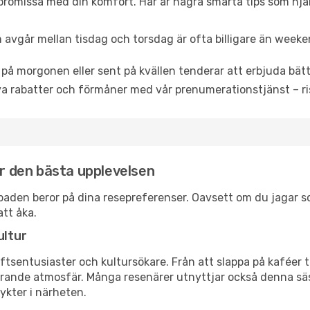
promissa med din komfort. Här är några smarta tips som hjälper
 avgår mellan tisdag och torsdag är ofta billigare än weeke
 på morgonen eller sent på kvällen tenderar att erbjuda bätt
a rabatter och förmåner med vår prenumerationstjänst – risk
ör den bästa upplevelsen
iesbaden beror på dina resepreferenser. Oavsett om du jagar 
att åka.
ultur
tsentusiaster och kultursökare. Från att slappa på kaféer till
erande atmosfär. Många resenärer utnyttjar också denna säs
ykter i närheten.