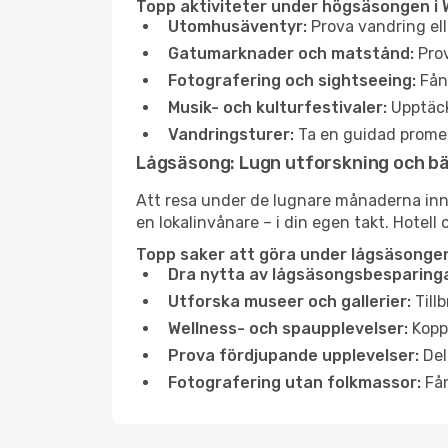
Topp aktiviteter under högsäsongen i 
Utomhusäventyr:
Prova vandring ell
Gatumarknader och matstånd:
Prov
Fotografering och sightseeing:
Fång
Musik- och kulturfestivaler:
Upptäck
Vandringsturer:
Ta en guidad promen
Lågsäsong: Lugn utforskning och b
Att resa under de lugnare månaderna inneb
en lokalinvånare – i din egen takt. Hotell 
Topp saker att göra under lågsäsongen
Dra nytta av lågsäsongsbesparinga
Utforska museer och gallerier:
Tillb
Wellness- och spaupplevelser:
Koppl
Prova fördjupande upplevelser:
Del
Fotografering utan folkmassor:
Fån