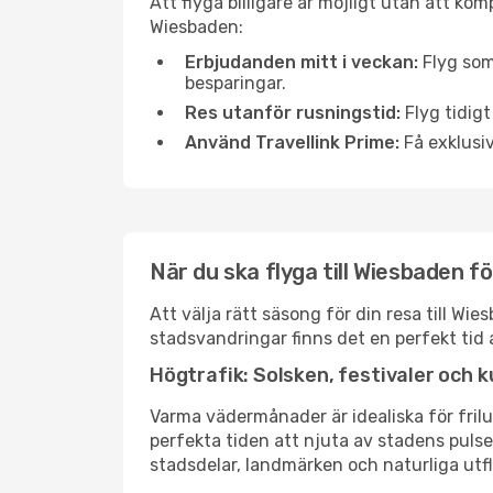
Att flyga billigare är möjligt utan att kom
Wiesbaden:
Erbjudanden mitt i veckan:
Flyg som
besparingar.
Res utanför rusningstid:
Flyg tidigt
Använd Travellink Prime:
Få exklusiv
När du ska flyga till Wiesbaden f
Att välja rätt säsong för din resa till W
stadsvandringar finns det en perfekt tid 
Högtrafik: Solsken, festivaler och k
Varma vädermånader är idealiska för friluf
perfekta tiden att njuta av stadens puls
stadsdelar, landmärken och naturliga utfl