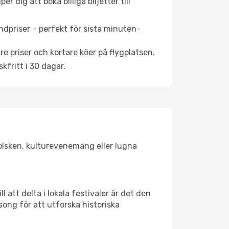
 dig att boka billiga biljetter till
ndpriser – perfekt för sista minuten-
re priser och kortare köer på flygplatsen.
fritt i 30 dagar.
solsken, kulturevenemang eller lugna
 att delta i lokala festivaler är det den
ong för att utforska historiska