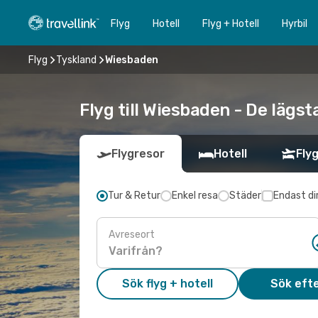
Flyg
Hotell
Flyg + Hotell
Hyrbil
Flyg
Tyskland
Wiesbaden
Flyg till Wiesbaden - De lägst
Flygresor
Hotell
Flyg
Tur & Retur
Enkel resa
Städer
Endast di
Avreseort
Sök flyg + hotell
Sök efte