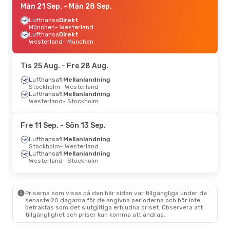
Mån 21 Sep.
- Mån 28 Sep.
Lufthansa
Direkt
München
- Westerland
Lufthansa
Direkt
Westerland
- München
Tis 25 Aug.
- Fre 28 Aug.
Lufthansa
1 Mellanlandning
Stockholm
- Westerland
Lufthansa
1 Mellanlandning
Westerland
- Stockholm
Fre 11 Sep.
- Sön 13 Sep.
Lufthansa
1 Mellanlandning
Stockholm
- Westerland
Lufthansa
1 Mellanlandning
Westerland
- Stockholm
Priserna som visas på den här sidan var tillgängliga under de
senaste 20 dagarna för de angivna perioderna och bör inte
betraktas som det slutgiltiga erbjudna priset. Observera att
tillgänglighet och priser kan komma att ändras.