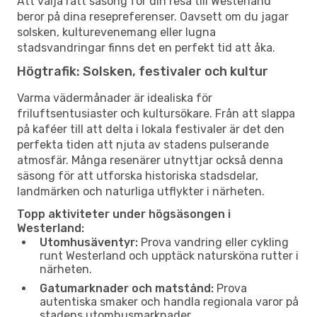
Att välja rätt säsong för din resa till Westerland
beror på dina resepreferenser. Oavsett om du jagar
solsken, kulturevenemang eller lugna
stadsvandringar finns det en perfekt tid att åka.
Högtrafik: Solsken, festivaler och kultur
Varma vädermånader är idealiska för
friluftsentusiaster och kultursökare. Från att slappa
på kaféer till att delta i lokala festivaler är det den
perfekta tiden att njuta av stadens pulserande
atmosfär. Många resenärer utnyttjar också denna
säsong för att utforska historiska stadsdelar,
landmärken och naturliga utflykter i närheten.
Topp aktiviteter under högsäsongen i
Westerland:
Utomhusäventyr:
Prova vandring eller cykling
runt Westerland och upptäck natursköna rutter i
närheten.
Gatumarknader och matstånd:
Prova
autentiska smaker och handla regionala varor på
stadens utomhusmarknader.