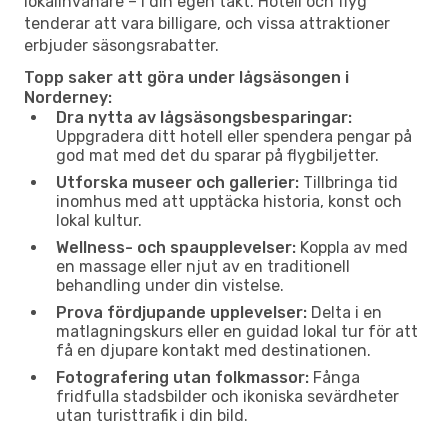
lokalinvånare – i din egen takt. Hotell och flyg
tenderar att vara billigare, och vissa attraktioner
erbjuder säsongsrabatter.
Topp saker att göra under lågsäsongen i
Norderney:
Dra nytta av lågsäsongsbesparingar:
Uppgradera ditt hotell eller spendera pengar på
god mat med det du sparar på flygbiljetter.
Utforska museer och gallerier:
Tillbringa tid
inomhus med att upptäcka historia, konst och
lokal kultur.
Wellness- och spaupplevelser:
Koppla av med
en massage eller njut av en traditionell
behandling under din vistelse.
Prova fördjupande upplevelser:
Delta i en
matlagningskurs eller en guidad lokal tur för att
få en djupare kontakt med destinationen.
Fotografering utan folkmassor:
Fånga
fridfulla stadsbilder och ikoniska sevärdheter
utan turisttrafik i din bild.