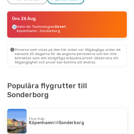
Tors 27 Aug.
Ons 26 Aug.
- Mån 31 Aug.
Hahn Air Technologies
Hahn Air Technologies
Direkt
Direkt
Köpenhamn
Köpenhamn
- Sonderborg
- Sonderborg
Hahn Air Technologies
Direkt
Sonderborg
- Köpenhamn
Priserna som visas på den här sidan var tillgängliga under de
Tors 10 Sep.
- Tors 17 Sep.
senaste 20 dagarna för de angivna perioderna och bör inte
betraktas som det slutgiltiga erbjudna priset. Observera att
Hahn Air Technologies
Direkt
tillgänglighet och priser kan komma att ändras.
Köpenhamn
- Sonderborg
Hahn Air Technologies
Direkt
Sonderborg
- Köpenhamn
Populära flygrutter till
Sonderborg
Flyg från
Köpenhamn
till
Sonderborg