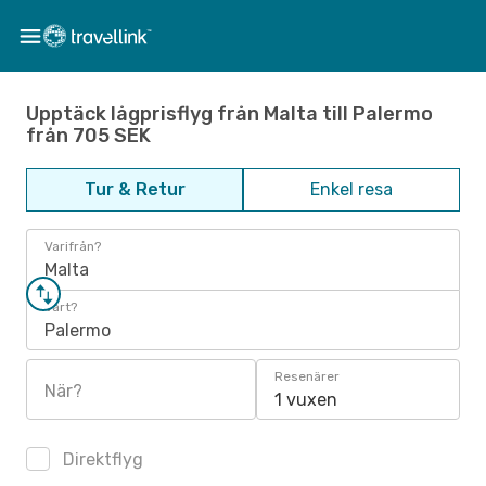
Upptäck lågprisflyg från Malta till Palermo
från 705 SEK
Tur & Retur
Enkel resa
Varifrån?
Malta
Vart?
Palermo
Resenärer
När?
1 vuxen
Direktflyg