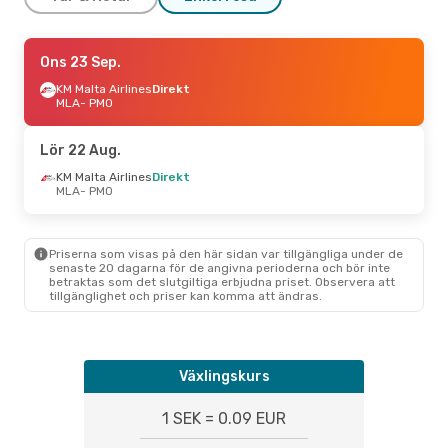
Lör 12 Sep.
Ons 23 Sep.
- Mån 14 Sep.
KM Malta Airlines
KM Malta Airlines
Direkt
Direkt
MLA
MLA
- PMO
- PMO
ITA Airways
1 Mellanlandning
PMO
- MLA
Lör 22 Aug.
KM Malta Airlines
Direkt
MLA
- PMO
Priserna som visas på den här sidan var tillgängliga under de
senaste 20 dagarna för de angivna perioderna och bör inte
betraktas som det slutgiltiga erbjudna priset. Observera att
tillgänglighet och priser kan komma att ändras.
Växlingskurs
1 SEK = 0.09 EUR