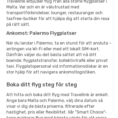
Travellink erbjuder flyg från alla större flygplatser i
Malta. Var och en är välutrustad med
transportförbindelser, lounger, restauranger och
taxfree-butiker för att hjälpa dig att starta din resa
på rätt sätt.
Ankomst: Palermo Flygplatser
När du landar i Palermo, ta en stund för att ansluta –
antingen via Wi-Fi eller med ett lokalt SIM-kort.
Därifrån väljer du det bästa sättet att nå ditt
boende: flygplatstransfer, kollektivtrafik eller privat
taxi. Flygplatspersonal vid informationsdiskar är en
stor hjälp för att navigera ankomstlogistiken.
Boka ditt flyg steg för steg
Att hitta och boka ditt flyg med Travellink är enkelt.
Ange bara Malta och Palermo, välj dina datum så
visar vi dig de bästa priserna, filtrerade efter
hastighet, pris eller flexibilitet. Vår "Smart Choice"-
tagg markerar flyg med högsta värde för att spara