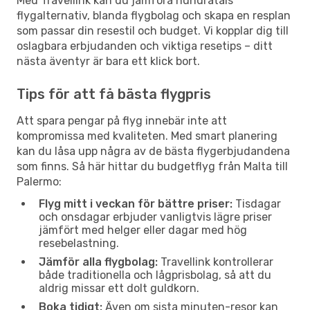
Med Travellink kan du jämföra hundratals
flygalternativ, blanda flygbolag och skapa en resplan
som passar din resestil och budget. Vi kopplar dig till
oslagbara erbjudanden och viktiga resetips – ditt
nästa äventyr är bara ett klick bort.
Tips för att få bästa flygpris
Att spara pengar på flyg innebär inte att
kompromissa med kvaliteten. Med smart planering
kan du låsa upp några av de bästa flygerbjudandena
som finns. Så här hittar du budgetflyg från Malta till
Palermo:
Flyg mitt i veckan för bättre priser:
Tisdagar
och onsdagar erbjuder vanligtvis lägre priser
jämfört med helger eller dagar med hög
resebelastning.
Jämför alla flygbolag:
Travellink kontrollerar
både traditionella och lågprisbolag, så att du
aldrig missar ett dolt guldkorn.
Boka tidigt:
Även om sista minuten-resor kan