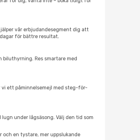
ar för dig, vänta inte – boka tidigt för
hjälper vår erbjudandesegment dig att
dagar för bättre resultat.
ch biluthyrning. Res smartare med
ar vi ett påminnelsemejl med steg-för-
ll lugn under lågsäsong. Välj den tid som
er och en tystare, mer uppslukande