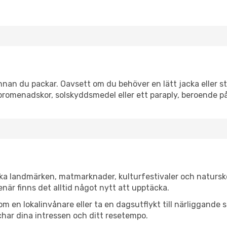
nan du packar. Oavsett om du behöver en lätt jacka eller st
romenadskor, solskyddsmedel eller ett paraply, beroende p
ska landmärken, matmarknader, kulturfestivaler och natursk
när finns det alltid något nytt att upptäcka.
en lokalinvånare eller ta en dagsutflykt till närliggande st
har dina intressen och ditt resetempo.