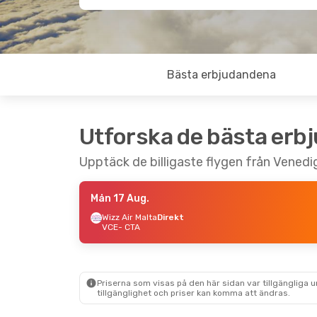
Bästa erbjudandena
Utforska de bästa erb
Upptäck de billigaste flygen från Venedig
Mån 17 Aug.
Wizz Air Malta
Direkt
VCE
- CTA
Priserna som visas på den här sidan var tillgängliga 
tillgänglighet och priser kan komma att ändras.