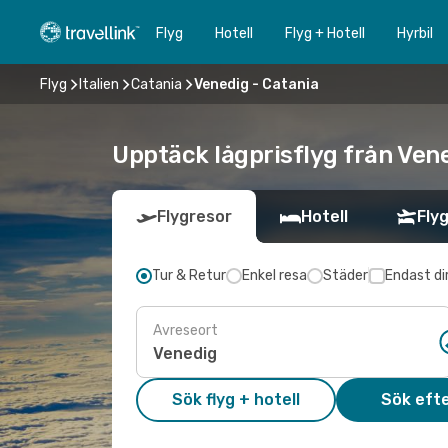
Flyg
Hotell
Flyg + Hotell
Hyrbil
Flyg
Italien
Catania
Venedig - Catania
Upptäck lågprisflyg från Vene
Flygresor
Hotell
Flyg
Tur & Retur
Enkel resa
Städer
Endast di
Avreseort
Sök flyg + hotell
Sök efte