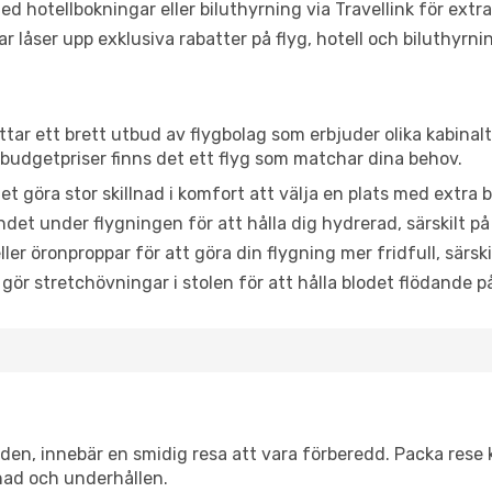
d hotellbokningar eller biluthyrning via Travellink för extra
låser upp exklusiva rabatter på flyg, hotell och biluthyrnin
ttar ett brett utbud av flygbolag som erbjuder olika kabinal
udgetpriser finns det ett flyg som matchar dina behov.
et göra stor skillnad i komfort att välja en plats med extr
det under flygningen för att hålla dig hydrerad, särskilt på 
ler öronproppar för att göra din flygning mer fridfull, särski
 gör stretchövningar i stolen för att hålla blodet flödande p
itiden, innebär en smidig resa att vara förberedd. Packa rese 
nad och underhållen.