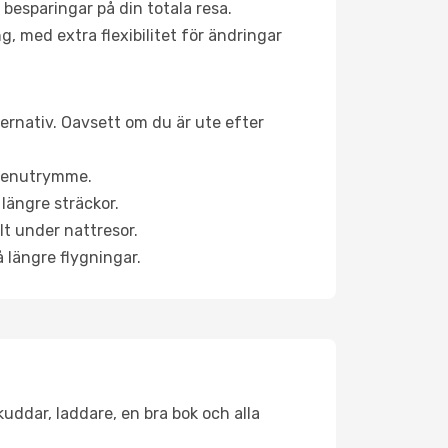
 besparingar på din totala resa.
g, med extra flexibilitet för ändringar
ternativ. Oavsett om du är ute efter
a benutrymme.
längre sträckor.
lt under nattresor.
å längre flygningar.
kuddar, laddare, en bra bok och alla