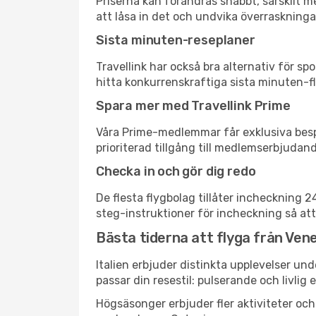
Priserna kan förändras snabbt, särskilt me
att låsa in det och undvika överraskninga
Sista minuten-reseplaner
Travellink har också bra alternativ för 
hitta konkurrenskraftiga sista minuten-fly
Spara mer med Travellink Prime
Våra Prime-medlemmar får exklusiva bespa
prioriterad tillgång till medlemserbjudand
Checka in och gör dig redo
De flesta flygbolag tillåter incheckning 
steg-instruktioner för incheckning så att
Bästa tiderna att flyga från Vened
Italien erbjuder distinkta upplevelser und
passar din resestil: pulserande och livlig 
Högsäsonger erbjuder fler aktiviteter oc