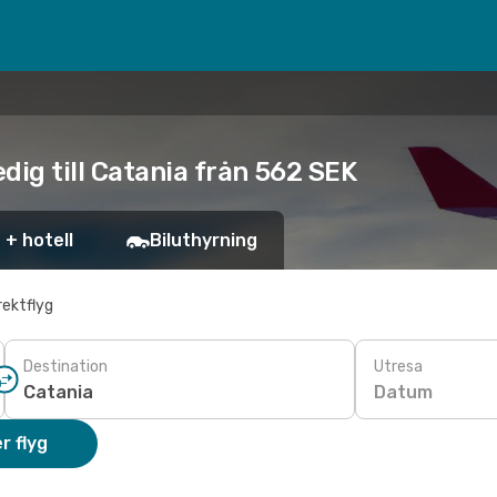
dig till Catania från 562 SEK
 + hotell
Biluthyrning
rektflyg
Destination
Utresa
Datum
r flyg