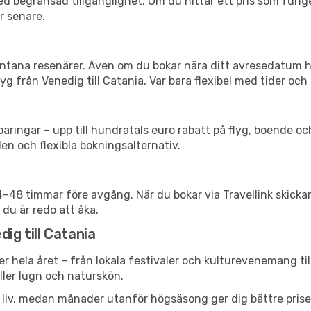
d begränsad tillgänglighet. Om du hittar ett pris som funger
r senare.
spontana resenärer. Även om du bokar nära ditt avresedatum 
g från Venedig till Catania. Var bara flexibel med tider och 
ringar – upp till hundratals euro rabatt på flyg, boende o
en och flexibla bokningsalternativ.
24–48 timmar före avgång. När du bokar via Travellink skick
 du är redo att åka.
ig till Catania
er hela året – från lokala festivaler och kulturevenemang ti
eller lugn och naturskön.
h liv, medan månader utanför högsäsong ger dig bättre pris