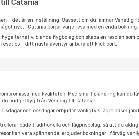
till Catania
en – det är en inställning. Oavsett om du lämnar Venedig fö
er något nytt i Catania börjar varje resa med en enda bokning.
flygalternativ, blanda flygbolag och skapa en resplan som pa
resetips – ditt nästa äventyr är bara ett klick bort.
t kompromissa med kvaliteten. Med smart planering kan du l
 du budgetflyg från Venedig till Catania:
Tisdagar och onsdagar erbjuder vanligtvis lägre priser jäm
trollerar både traditionella och lågprisbolag, så att du aldrig
or kan vara spännande, erbjuder bokningar i förväg vanligtv