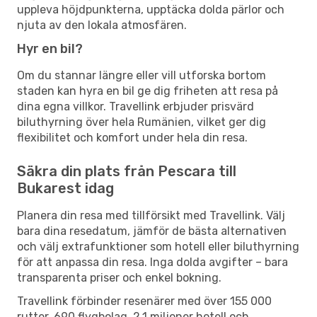
uppleva höjdpunkterna, upptäcka dolda pärlor och
njuta av den lokala atmosfären.
Hyr en bil?
Om du stannar längre eller vill utforska bortom
staden kan hyra en bil ge dig friheten att resa på
dina egna villkor. Travellink erbjuder prisvärd
biluthyrning över hela Rumänien, vilket ger dig
flexibilitet och komfort under hela din resa.
Säkra din plats från Pescara till
Bukarest idag
Planera din resa med tillförsikt med Travellink. Välj
bara dina resedatum, jämför de bästa alternativen
och välj extrafunktioner som hotell eller biluthyrning
för att anpassa din resa. Inga dolda avgifter – bara
transparenta priser och enkel bokning.
Travellink förbinder resenärer med över 155 000
rutter, 690 flygbolag, 2,1 miljoner hotell och