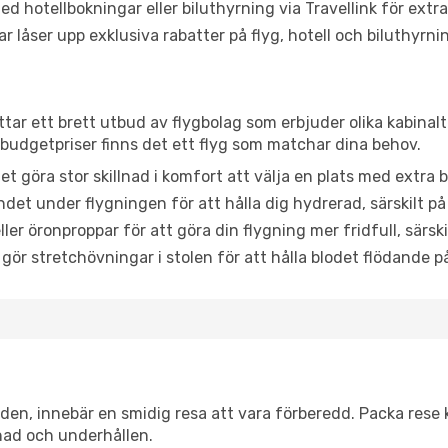
d hotellbokningar eller biluthyrning via Travellink för extra
låser upp exklusiva rabatter på flyg, hotell och biluthyrnin
ttar ett brett utbud av flygbolag som erbjuder olika kabinal
udgetpriser finns det ett flyg som matchar dina behov.
et göra stor skillnad i komfort att välja en plats med extr
det under flygningen för att hålla dig hydrerad, särskilt på 
ler öronproppar för att göra din flygning mer fridfull, särski
 gör stretchövningar i stolen för att hålla blodet flödande p
itiden, innebär en smidig resa att vara förberedd. Packa rese 
nad och underhållen.