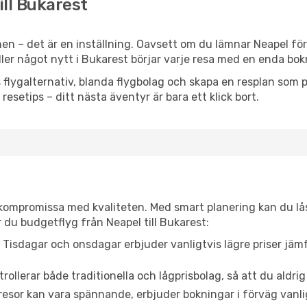
ill Bukarest
en – det är en inställning. Oavsett om du lämnar Neapel för
eller något nytt i Bukarest börjar varje resa med en enda bok
flygalternativ, blanda flygbolag och skapa en resplan som pa
resetips – ditt nästa äventyr är bara ett klick bort.
t kompromissa med kvaliteten. Med smart planering kan du l
 du budgetflyg från Neapel till Bukarest:
Tisdagar och onsdagar erbjuder vanligtvis lägre priser jäm
trollerar både traditionella och lågprisbolag, så att du aldrig
or kan vara spännande, erbjuder bokningar i förväg vanligtv