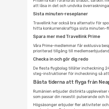
Priserna kan förändras snabbt, särskilt me
att låsa in det och undvika överraskninga
Sista minuten-reseplaner
Travellink har också bra alternativ för 
hitta konkurrenskraftiga sista minuten-fly
Spara mer med Travellink Prime
Våra Prime-medlemmar får exklusiva bespa
prioriterad tillgång till medlemserbjudand
Checka in och gör dig redo
De flesta flygbolag tillåter incheckning 
steg-instruktioner för incheckning så att
Bästa tiderna att flyga från Neap
Rumänien erbjuder distinkta upplevelser u
som passar din resestil: pulserande och li
Högsäsonger erbjuder fler aktiviteter oc