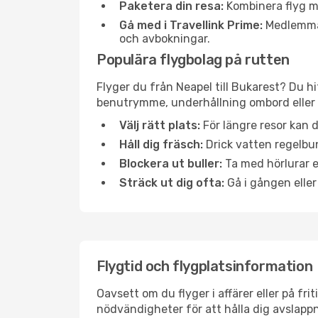
Paketera din resa:
Kombinera flyg me
Gå med i Travellink Prime:
Medlemmar 
och avbokningar.
Populära flygbolag på rutten
Flyger du från Neapel till Bukarest? Du hi
benutrymme, underhållning ombord eller b
Välj rätt plats:
För längre resor kan d
Håll dig fräsch:
Drick vatten regelbun
Blockera ut buller:
Ta med hörlurar el
Sträck ut dig ofta:
Gå i gången eller
Flygtid och flygplatsinformation
Oavsett om du flyger i affärer eller på fr
nödvändigheter för att hålla dig avslapp