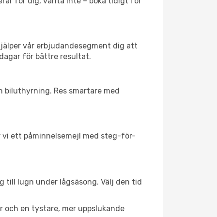
ar för dig, vänta inte – boka tidigt för
hjälper vår erbjudandesegment dig att
dagar för bättre resultat.
ch biluthyrning. Res smartare med
ar vi ett påminnelsemejl med steg-för-
till lugn under lågsäsong. Välj den tid
er och en tystare, mer uppslukande