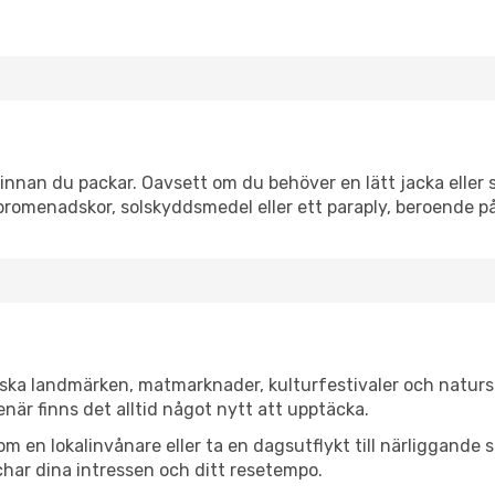
nnan du packar. Oavsett om du behöver en lätt jacka eller s
romenadskor, solskyddsmedel eller ett paraply, beroende p
iska landmärken, matmarknader, kulturfestivaler och naturs
när finns det alltid något nytt att upptäcka.
en lokalinvånare eller ta en dagsutflykt till närliggande st
har dina intressen och ditt resetempo.