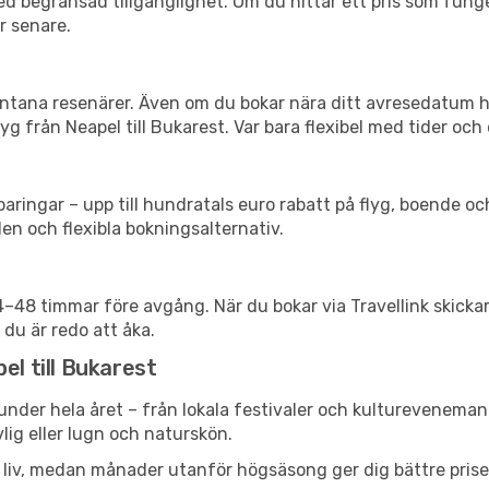
d begränsad tillgänglighet. Om du hittar ett pris som funger
r senare.
spontana resenärer. Även om du bokar nära ditt avresedatum 
g från Neapel till Bukarest. Var bara flexibel med tider och 
ringar – upp till hundratals euro rabatt på flyg, boende o
en och flexibla bokningsalternativ.
24–48 timmar före avgång. När du bokar via Travellink skick
 du är redo att åka.
el till Bukarest
nder hela året – från lokala festivaler och kulturevenemang 
vlig eller lugn och naturskön.
h liv, medan månader utanför högsäsong ger dig bättre pris