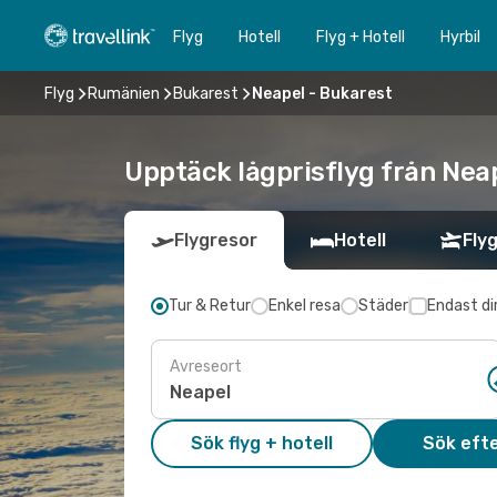
Flyg
Hotell
Flyg + Hotell
Hyrbil
Flyg
Rumänien
Bukarest
Neapel - Bukarest
Upptäck lågprisflyg från Neap
Flygresor
Hotell
Flyg
Tur & Retur
Enkel resa
Städer
Endast di
Avreseort
Sök flyg + hotell
Sök efte