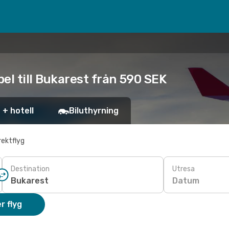
el till Bukarest från 590 SEK
 + hotell
Biluthyrning
rektflyg
Destination
Utresa
Datum
r flyg