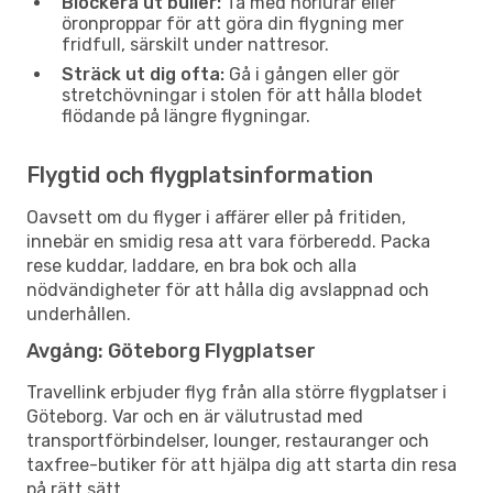
Blockera ut buller:
Ta med hörlurar eller
öronproppar för att göra din flygning mer
fridfull, särskilt under nattresor.
Sträck ut dig ofta:
Gå i gången eller gör
stretchövningar i stolen för att hålla blodet
flödande på längre flygningar.
Flygtid och flygplatsinformation
Oavsett om du flyger i affärer eller på fritiden,
innebär en smidig resa att vara förberedd. Packa
rese kuddar, laddare, en bra bok och alla
nödvändigheter för att hålla dig avslappnad och
underhållen.
Avgång: Göteborg Flygplatser
Travellink erbjuder flyg från alla större flygplatser i
Göteborg. Var och en är välutrustad med
transportförbindelser, lounger, restauranger och
taxfree-butiker för att hjälpa dig att starta din resa
på rätt sätt.