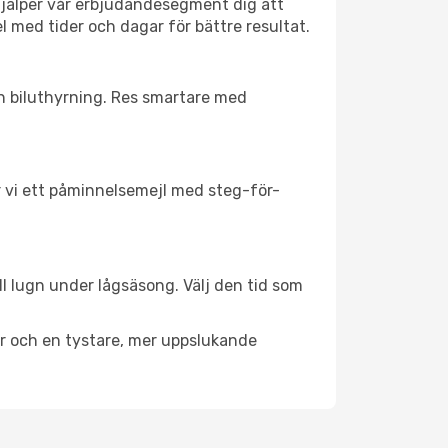
hjälper vår erbjudandesegment dig att
el med tider och dagar för bättre resultat.
ch biluthyrning. Res smartare med
ar vi ett påminnelsemejl med steg-för-
ll lugn under lågsäsong. Välj den tid som
er och en tystare, mer uppslukande