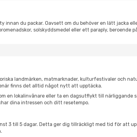
y innan du packar. Oavsett om du behöver en lätt jacka eller
romenadskor, solskyddsmedel eller ett paraply, beroende p
toriska landmärken, matmarknader, kulturfestivaler och nat
när finns det alltid något nytt att upptäcka.
en lokalinvånare eller ta en dagsutflykt till närliggande st
har dina intressen och ditt resetempo.
nst 3 till 5 dagar. Detta ger dig tillräckligt med tid för at
.