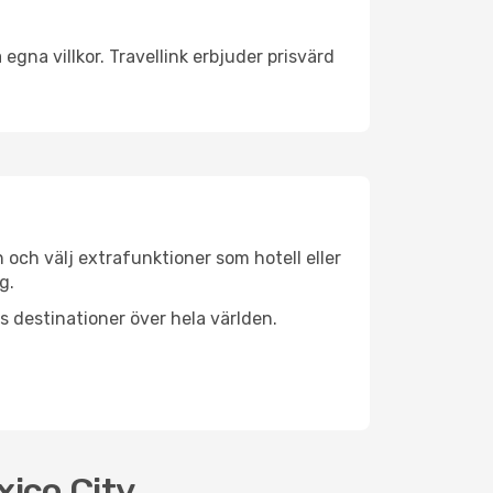
egna villkor. Travellink erbjuder prisvärd
n och välj extrafunktioner som hotell eller
g.
ls destinationer över hela världen.
xico City