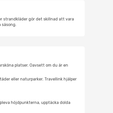
 strandkläder gör det skillnad att vara
å säsong.
ursköna platser. Oavsett om du är en
äder eller naturparker. Travellink hjälper
t uppleva höjdpunkterna, upptäcka dolda