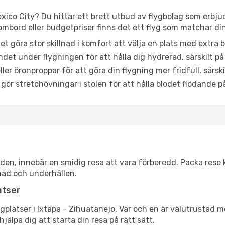
exico City? Du hittar ett brett utbud av flygbolag som erbju
mbord eller budgetpriser finns det ett flyg som matchar di
et göra stor skillnad i komfort att välja en plats med extr
det under flygningen för att hålla dig hydrerad, särskilt på 
ler öronproppar för att göra din flygning mer fridfull, särski
 gör stretchövningar i stolen för att hålla blodet flödande p
itiden, innebär en smidig resa att vara förberedd. Packa rese 
nad och underhållen.
atser
flygplatser i Ixtapa - Zihuatanejo. Var och en är välutrustad 
jälpa dig att starta din resa på rätt sätt.