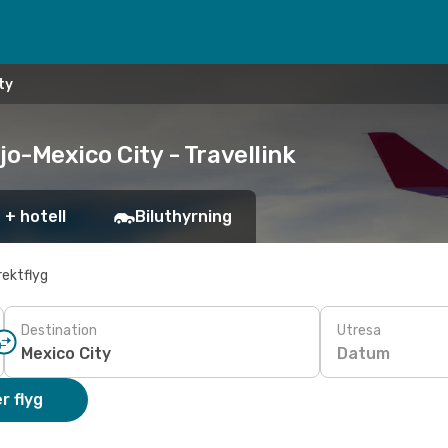
ty
ejo-Mexico City - Travellink
 + hotell
Biluthyrning
rektflyg
Destination
Utresa
Datum
r flyg