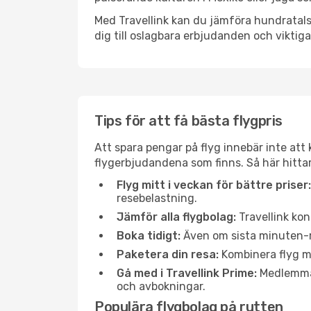
Med Travellink kan du jämföra hundratals 
dig till oslagbara erbjudanden och viktiga 
Tips för att få bästa flygpris
Att spara pengar på flyg innebär inte at
flygerbjudandena som finns. Så här hittar
Flyg mitt i veckan för bättre priser:
resebelastning.
Jämför alla flygbolag:
Travellink kon
Boka tidigt:
Även om sista minuten-res
Paketera din resa:
Kombinera flyg me
Gå med i Travellink Prime:
Medlemmar 
och avbokningar.
Populära flygbolag på rutten