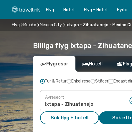
Flyg
Hotell
Flyg + Hotell
Hyrbil
Flyg
Mexiko
Mexico City
Ixtapa - Zihuatanejo - Mexico Ci
Billiga flyg Ixtapa - Zihuatan
Flygresor
Hotell
Flyg
Tur & Retur
Enkel resa
Städer
Endast di
Avreseort
Sök flyg + hotell
Sök efte