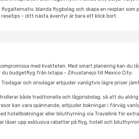
flygalternativ, blanda flygbolag och skapa en resplan som pa
resetips – ditt nästa äventyr är bara ett klick bort.
t kompromissa med kvaliteten. Med smart planering kan du l
 du budgetflyg från Ixtapa - Zihuatanejo till Mexico City:
Tisdagar och onsdagar erbjuder vanligtvis lägre priser jäm
trollerar både traditionella och lågprisbolag, så att du aldrig
or kan vara spännande, erbjuder bokningar i förväg vanligtv
d hotellbokningar eller biluthyrning via Travellink för extra
låser upp exklusiva rabatter på flyg, hotell och biluthyrnin