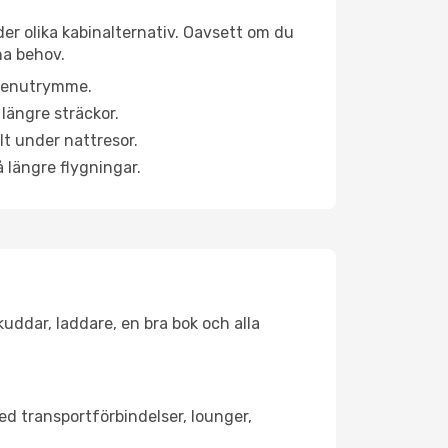
der olika kabinalternativ. Oavsett om du
na behov.
a benutrymme.
längre sträckor.
lt under nattresor.
å längre flygningar.
kuddar, laddare, en bra bok och alla
med transportförbindelser, lounger,