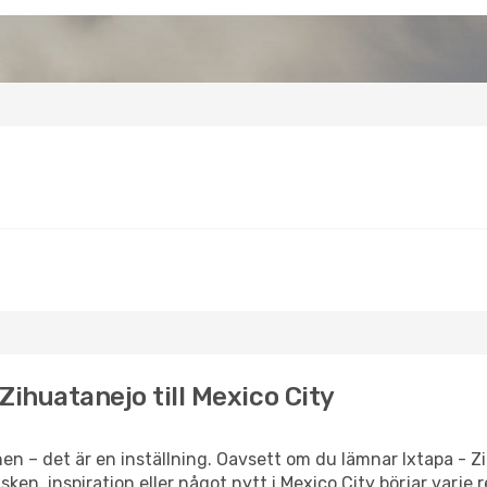
 Zihuatanejo till Mexico City
en – det är en inställning. Oavsett om du lämnar Ixtapa - Z
lsken, inspiration eller något nytt i Mexico City börjar varj