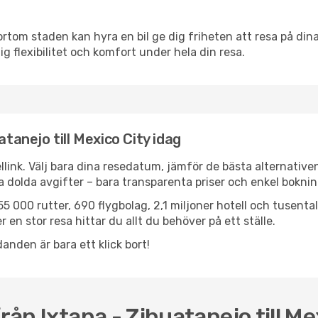
ortom staden kan hyra en bil ge dig friheten att resa på dina 
ig flexibilitet och komfort under hela din resa.
atanejo till Mexico City idag
llink. Välj bara dina resedatum, jämför de bästa alternative
ga dolda avgifter – bara transparenta priser och enkel boknin
5 000 rutter, 690 flygbolag, 2,1 miljoner hotell och tusenta
 en stor resa hittar du allt du behöver på ett ställe.
anden är bara ett klick bort!
rån Ixtapa - Zihuatanejo till Me