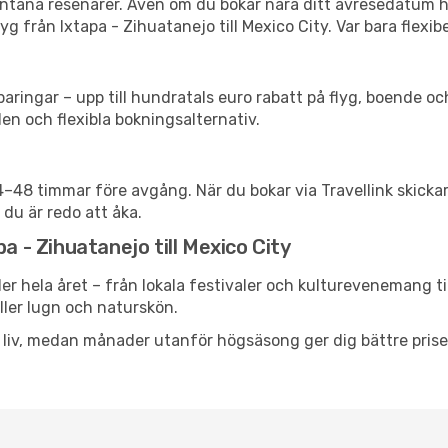
spontana resenärer. Även om du bokar nära ditt avresedatum 
g från Ixtapa - Zihuatanejo till Mexico City. Var bara flexib
ringar – upp till hundratals euro rabatt på flyg, boende o
en och flexibla bokningsalternativ.
24–48 timmar före avgång. När du bokar via Travellink skick
 du är redo att åka.
a - Zihuatanejo till Mexico City
er hela året – från lokala festivaler och kulturevenemang ti
eller lugn och naturskön.
h liv, medan månader utanför högsäsong ger dig bättre pris