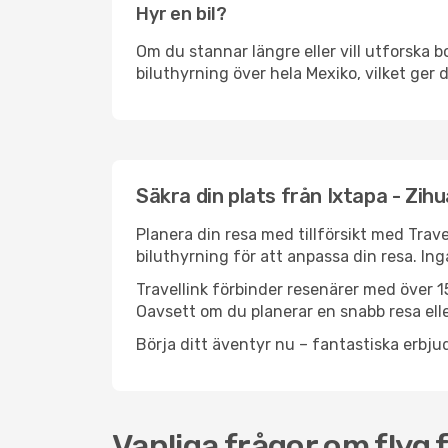
Hyr en bil?
Om du stannar längre eller vill utforska b
biluthyrning över hela Mexiko, vilket ger d
Säkra din plats från Ixtapa - Zihu
Planera din resa med tillförsikt med Trave
biluthyrning för att anpassa din resa. In
Travellink förbinder resenärer med över 15
Oavsett om du planerar en snabb resa eller
Börja ditt äventyr nu – fantastiska erbjud
Vanliga frågor om flyg f