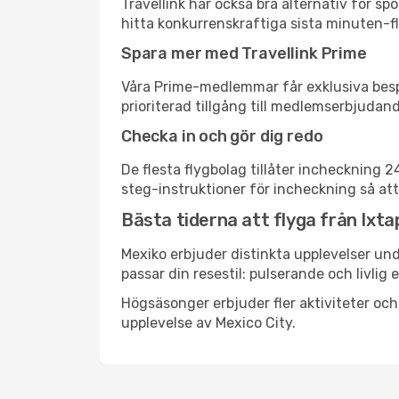
Travellink har också bra alternativ för 
hitta konkurrenskraftiga sista minuten-fly
Spara mer med Travellink Prime
Våra Prime-medlemmar får exklusiva bespa
prioriterad tillgång till medlemserbjudand
Checka in och gör dig redo
De flesta flygbolag tillåter incheckning 
steg-instruktioner för incheckning så att
Bästa tiderna att flyga från Ixtap
Mexiko erbjuder distinkta upplevelser und
passar din resestil: pulserande och livlig 
Högsäsonger erbjuder fler aktiviteter oc
upplevelse av Mexico City.