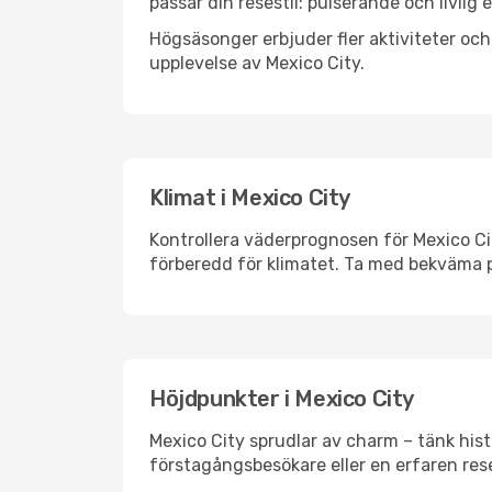
passar din resestil: pulserande och livlig 
Högsäsonger erbjuder fler aktiviteter oc
upplevelse av Mexico City.
Klimat i Mexico City
Kontrollera väderprognosen för Mexico Cit
förberedd för klimatet. Ta med bekväma p
Höjdpunkter i Mexico City
Mexico City sprudlar av charm – tänk his
förstagångsbesökare eller en erfaren rese