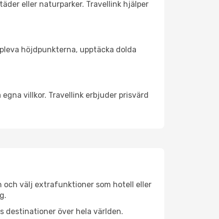
äder eller naturparker. Travellink hjälper
t uppleva höjdpunkterna, upptäcka dolda
egna villkor. Travellink erbjuder prisvärd
n och välj extrafunktioner som hotell eller
g.
ls destinationer över hela världen.