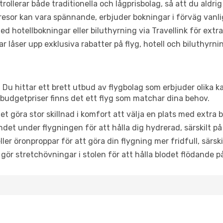
trollerar både traditionella och lågprisbolag, så att du aldrig
or kan vara spännande, erbjuder bokningar i förväg vanligtv
d hotellbokningar eller biluthyrning via Travellink för extra
låser upp exklusiva rabatter på flyg, hotell och biluthyrnin
 Du hittar ett brett utbud av flygbolag som erbjuder olika k
udgetpriser finns det ett flyg som matchar dina behov.
et göra stor skillnad i komfort att välja en plats med extr
det under flygningen för att hålla dig hydrerad, särskilt på 
ler öronproppar för att göra din flygning mer fridfull, särski
 gör stretchövningar i stolen för att hålla blodet flödande p