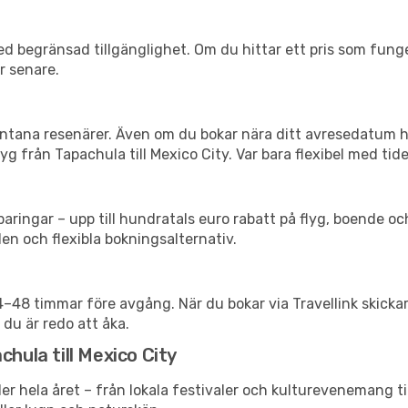
d begränsad tillgänglighet. Om du hittar ett pris som funger
r senare.
spontana resenärer. Även om du bokar nära ditt avresedatum 
g från Tapachula till Mexico City. Var bara flexibel med tide
ringar – upp till hundratals euro rabatt på flyg, boende o
en och flexibla bokningsalternativ.
24–48 timmar före avgång. När du bokar via Travellink skick
 du är redo att åka.
chula till Mexico City
er hela året – från lokala festivaler och kulturevenemang ti