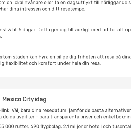
en lokalinvånare eller ta en dagsutflykt till närliggande st
har dina intressen och ditt resetempo.
nst 3 till 5 dagar. Detta ger dig tillräckligt med tid för at
.
ortom staden kan hyra en bil ge dig friheten att resa på dina 
ig flexibilitet och komfort under hela din resa.
l Mexico City idag
llink. Välj bara dina resedatum, jämför de bästa alternative
ga dolda avgifter – bara transparenta priser och enkel boknin
5 000 rutter, 690 flygbolag, 2,1 miljoner hotell och tusenta