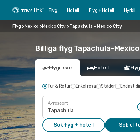
Flyg
Hotell
Flyg + Hotell
Hyrbil
Flyg
Mexiko
Mexico City
Tapachula - Mexico City
Billiga flyg Tapachula-Mexico 
Flygresor
Hotell
Flyg
Tur & Retur
Enkel resa
Städer
Endast di
Avreseort
Sök flyg + hotell
Sök efte