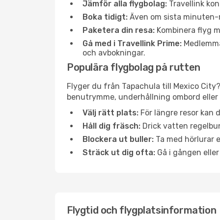
Jämför alla flygbolag:
Travellink kon
Boka tidigt:
Även om sista minuten-res
Paketera din resa:
Kombinera flyg me
Gå med i Travellink Prime:
Medlemmar 
och avbokningar.
Populära flygbolag på rutten
Flyger du från Tapachula till Mexico City?
benutrymme, underhållning ombord eller b
Välj rätt plats:
För längre resor kan d
Håll dig fräsch:
Drick vatten regelbun
Blockera ut buller:
Ta med hörlurar el
Sträck ut dig ofta:
Gå i gången eller
Flygtid och flygplatsinformation