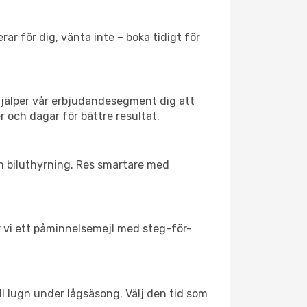
ar för dig, vänta inte – boka tidigt för
hjälper vår erbjudandesegment dig att
r och dagar för bättre resultat.
ch biluthyrning. Res smartare med
ar vi ett påminnelsemejl med steg-för-
ll lugn under lågsäsong. Välj den tid som