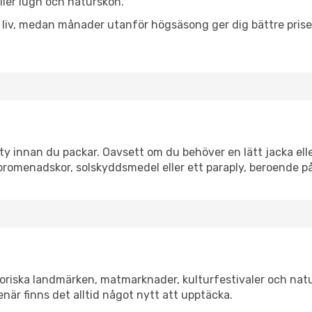
eller lugn och naturskön.
h liv, medan månader utanför högsäsong ger dig bättre pris
y innan du packar. Oavsett om du behöver en lätt jacka eller
romenadskor, solskyddsmedel eller ett paraply, beroende p
toriska landmärken, matmarknader, kulturfestivaler och nat
när finns det alltid något nytt att upptäcka.