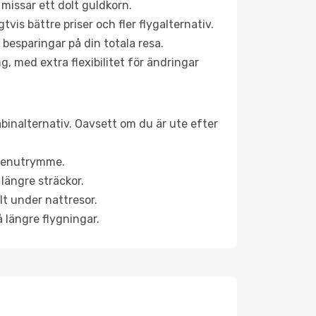
 missar ett dolt guldkorn.
is bättre priser och fler flygalternativ.
 besparingar på din totala resa.
g, med extra flexibilitet för ändringar
abinalternativ. Oavsett om du är ute efter
a benutrymme.
längre sträckor.
lt under nattresor.
å längre flygningar.