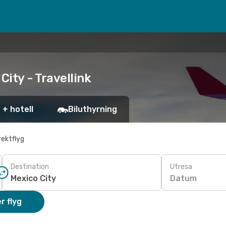
City - Travellink
 + hotell
Biluthyrning
rektflyg
Destination
Utresa
Datum
r flyg