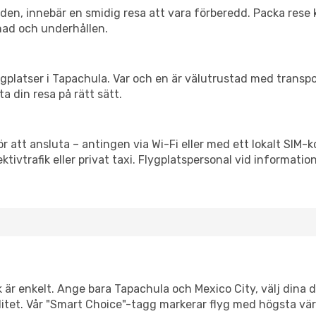
itiden, innebär en smidig resa att vara förberedd. Packa rese 
nad och underhållen.
flygplatser i Tapachula. Var och en är välutrustad med trans
ta din resa på rätt sätt.
ör att ansluta – antingen via Wi-Fi eller med ett lokalt SIM-k
ektivtrafik eller privat taxi. Flygplatspersonal vid informatio
k är enkelt. Ange bara Tapachula och Mexico City, välj dina d
xibilitet. Vår "Smart Choice"-tagg markerar flyg med högsta vä