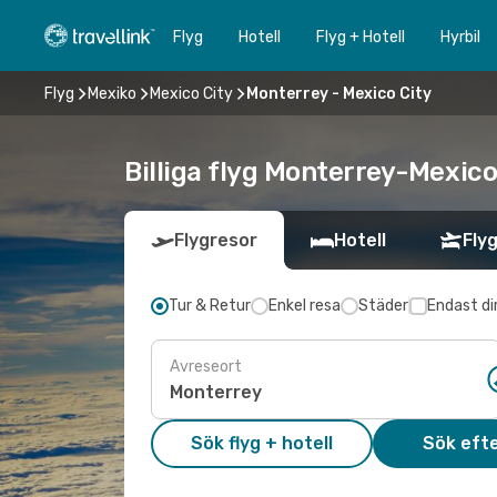
Flyg
Hotell
Flyg + Hotell
Hyrbil
Flyg
Mexiko
Mexico City
Monterrey - Mexico City
Billiga flyg Monterrey-Mexico 
Flygresor
Hotell
Flyg
Tur & Retur
Enkel resa
Städer
Endast di
Avreseort
Sök flyg + hotell
Sök efte