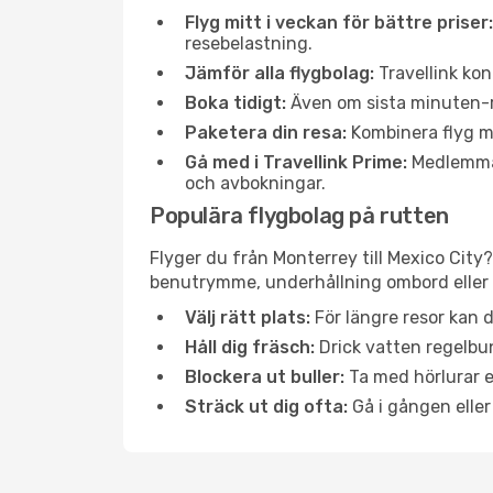
Flyg mitt i veckan för bättre priser:
resebelastning.
Jämför alla flygbolag:
Travellink kon
Boka tidigt:
Även om sista minuten-res
Paketera din resa:
Kombinera flyg me
Gå med i Travellink Prime:
Medlemmar 
och avbokningar.
Populära flygbolag på rutten
Flyger du från Monterrey till Mexico City?
benutrymme, underhållning ombord eller b
Välj rätt plats:
För längre resor kan d
Håll dig fräsch:
Drick vatten regelbun
Blockera ut buller:
Ta med hörlurar el
Sträck ut dig ofta:
Gå i gången eller