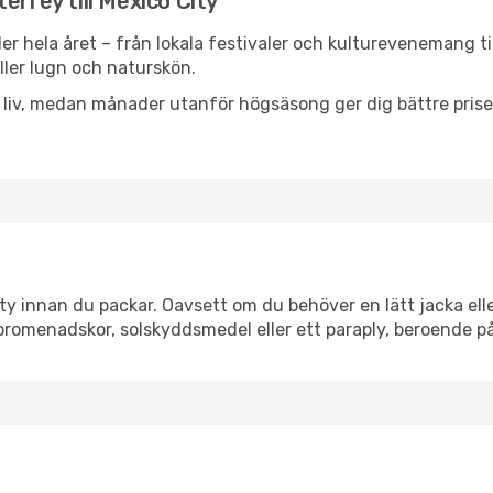
errey till Mexico City
er hela året – från lokala festivaler och kulturevenemang ti
eller lugn och naturskön.
h liv, medan månader utanför högsäsong ger dig bättre pris
y innan du packar. Oavsett om du behöver en lätt jacka eller
romenadskor, solskyddsmedel eller ett paraply, beroende p