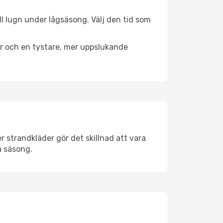
ll lugn under lågsäsong. Välj den tid som
er och en tystare, mer uppslukande
 strandkläder gör det skillnad att vara
å säsong.