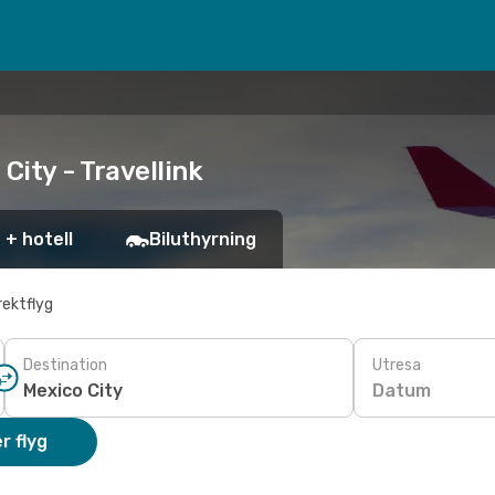
City - Travellink
 + hotell
Biluthyrning
rektflyg
Destination
Utresa
Datum
r flyg