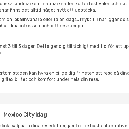
toriska landmärken, matmarknader, kulturfestivaler och nat
när finns det alltid något nytt att upptäcka.
en lokalinvånare eller ta en dagsutflykt till närliggande st
har dina intressen och ditt resetempo.
nst 3 till 5 dagar. Detta ger dig tillräckligt med tid för at
.
ortom staden kan hyra en bil ge dig friheten att resa på dina 
ig flexibilitet och komfort under hela din resa.
l Mexico City idag
llink. Välj bara dina resedatum, jämför de bästa alternative