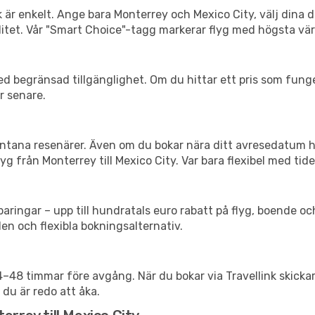
k är enkelt. Ange bara Monterrey och Mexico City, välj dina d
xibilitet. Vår "Smart Choice"-tagg markerar flyg med högsta vä
d begränsad tillgänglighet. Om du hittar ett pris som funger
r senare.
spontana resenärer. Även om du bokar nära ditt avresedatum 
g från Monterrey till Mexico City. Var bara flexibel med tide
ringar – upp till hundratals euro rabatt på flyg, boende o
en och flexibla bokningsalternativ.
24–48 timmar före avgång. När du bokar via Travellink skick
 du är redo att åka.