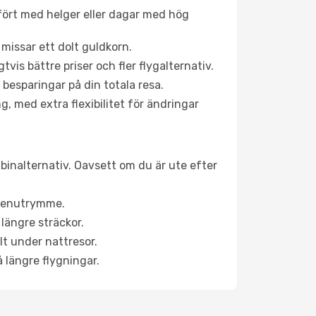
fört med helger eller dagar med hög
 missar ett dolt guldkorn.
is bättre priser och fler flygalternativ.
 besparingar på din totala resa.
g, med extra flexibilitet för ändringar
abinalternativ. Oavsett om du är ute efter
a benutrymme.
längre sträckor.
lt under nattresor.
å längre flygningar.