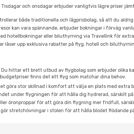
Tisdagar och onsdagar erbjuder vanligtvis lägre priser jäm
trollerar både traditionella och lågprisbolag, så att du aldrig
or kan vara spännande, erbjuder bokningar i förväg vanligtv
d hotellbokningar eller biluthyrning via Travellink för extra
låser upp exklusiva rabatter på flyg, hotell och biluthyrnin
 Du hittar ett brett utbud av flygbolag som erbjuder olika k
udgetpriser finns det ett flyg som matchar dina behov.
et göra stor skillnad i komfort att välja en plats med extr
det under flygningen för att hålla dig hydrerad, särskilt på 
ler öronproppar för att göra din flygning mer fridfull, särski
 gör stretchövningar i stolen för att hålla blodet flödande p