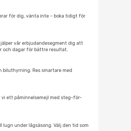
ar för dig, vänta inte – boka tidigt för
hjälper vår erbjudandesegment dig att
r och dagar för bättre resultat.
ch biluthyrning. Res smartare med
ar vi ett påminnelsemejl med steg-för-
ll lugn under lågsäsong. Välj den tid som