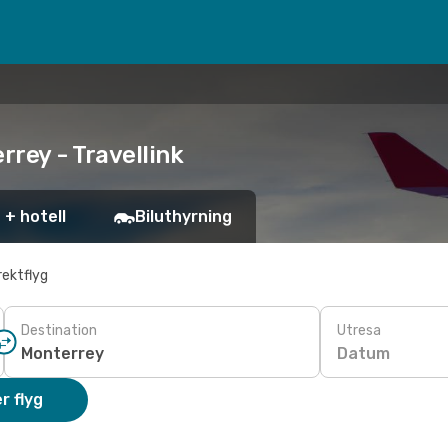
rrey - Travellink
 + hotell
Biluthyrning
rektflyg
Destination
Utresa
Datum
r flyg