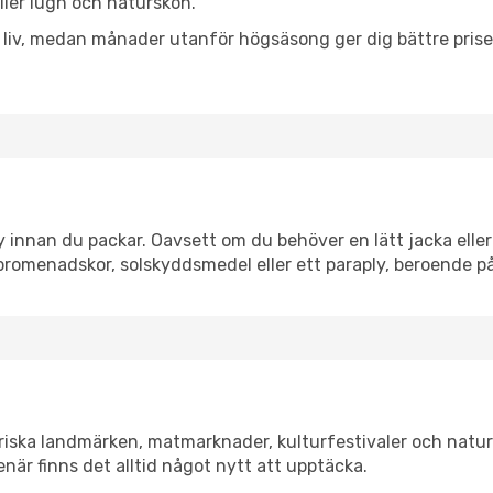
eller lugn och naturskön.
h liv, medan månader utanför högsäsong ger dig bättre pris
innan du packar. Oavsett om du behöver en lätt jacka eller 
romenadskor, solskyddsmedel eller ett paraply, beroende p
riska landmärken, matmarknader, kulturfestivaler och natur
när finns det alltid något nytt att upptäcka.