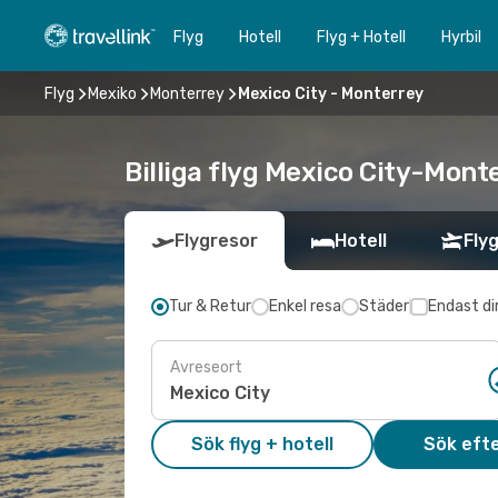
Flyg
Hotell
Flyg + Hotell
Hyrbil
Flyg
Mexiko
Monterrey
Mexico City - Monterrey
Billiga flyg Mexico City-Monte
Flygresor
Hotell
Flyg
Tur & Retur
Enkel resa
Städer
Endast di
Avreseort
Sök flyg + hotell
Sök efte