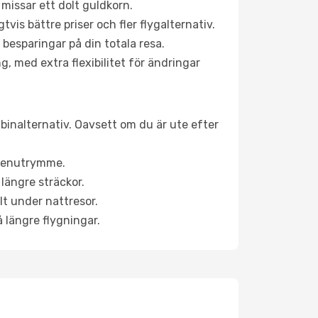
 missar ett dolt guldkorn.
is bättre priser och fler flygalternativ.
 besparingar på din totala resa.
g, med extra flexibilitet för ändringar
abinalternativ. Oavsett om du är ute efter
a benutrymme.
längre sträckor.
lt under nattresor.
å längre flygningar.