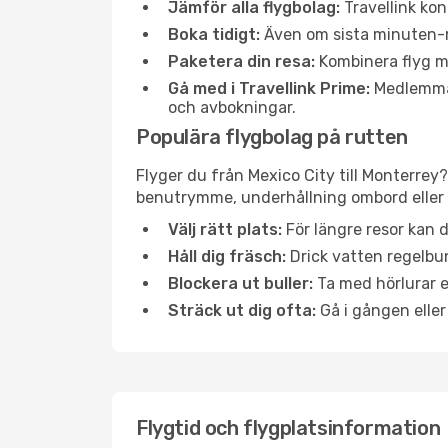
Jämför alla flygbolag:
Travellink kon
Boka tidigt:
Även om sista minuten-res
Paketera din resa:
Kombinera flyg me
Gå med i Travellink Prime:
Medlemmar 
och avbokningar.
Populära flygbolag på rutten
Flyger du från Mexico City till Monterrey?
benutrymme, underhållning ombord eller b
Välj rätt plats:
För längre resor kan d
Håll dig fräsch:
Drick vatten regelbun
Blockera ut buller:
Ta med hörlurar el
Sträck ut dig ofta:
Gå i gången eller
Flygtid och flygplatsinformation