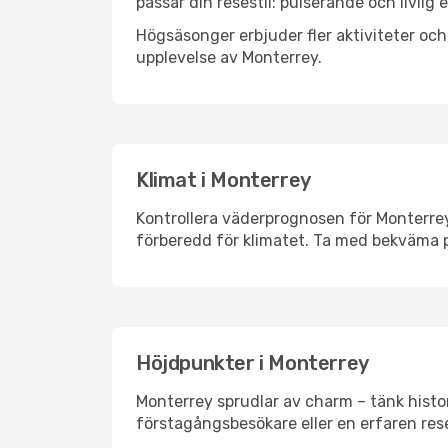
passar din resestil: pulserande och livlig 
Högsäsonger erbjuder fler aktiviteter oc
upplevelse av Monterrey.
Klimat i Monterrey
Kontrollera väderprognosen för Monterrey 
förberedd för klimatet. Ta med bekväma p
Höjdpunkter i Monterrey
Monterrey sprudlar av charm – tänk histo
förstagångsbesökare eller en erfaren rese