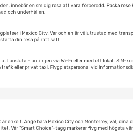
itiden, innebär en smidig resa att vara förberedd. Packa rese 
nad och underhållen.
flygplatser i Mexico City. Var och en är välutrustad med tran
starta din resa på rätt sätt.
 att ansluta – antingen via Wi-Fi eller med ett lokalt SIM-kor
vtrafik eller privat taxi. Flygplatspersonal vid informationsdi
k är enkelt. Ange bara Mexico City och Monterrey, välj dina d
xibilitet. Vår "Smart Choice"-tagg markerar flyg med högsta vä