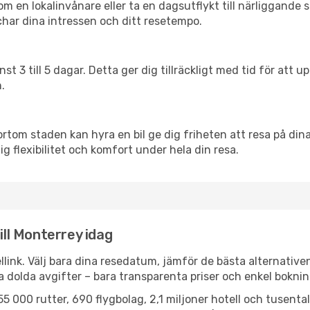
en lokalinvånare eller ta en dagsutflykt till närliggande st
har dina intressen och ditt resetempo.
nst 3 till 5 dagar. Detta ger dig tillräckligt med tid för at
.
ortom staden kan hyra en bil ge dig friheten att resa på dina 
ig flexibilitet och komfort under hela din resa.
ill Monterrey idag
llink. Välj bara dina resedatum, jämför de bästa alternative
ga dolda avgifter – bara transparenta priser och enkel boknin
5 000 rutter, 690 flygbolag, 2,1 miljoner hotell och tusenta