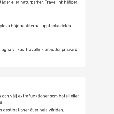
äder eller naturparker. Travellink hjälper
t uppleva höjdpunkterna, upptäcka dolda
egna villkor. Travellink erbjuder prisvärd
n och välj extrafunktioner som hotell eller
g.
ls destinationer över hela världen.