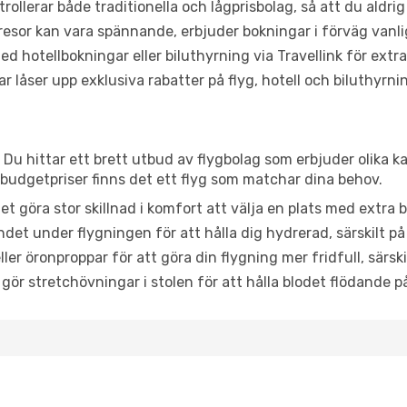
trollerar både traditionella och lågprisbolag, så att du aldrig
or kan vara spännande, erbjuder bokningar i förväg vanligtv
d hotellbokningar eller biluthyrning via Travellink för extra
låser upp exklusiva rabatter på flyg, hotell och biluthyrnin
 Du hittar ett brett utbud av flygbolag som erbjuder olika k
udgetpriser finns det ett flyg som matchar dina behov.
et göra stor skillnad i komfort att välja en plats med extr
det under flygningen för att hålla dig hydrerad, särskilt på 
ler öronproppar för att göra din flygning mer fridfull, särski
 gör stretchövningar i stolen för att hålla blodet flödande p