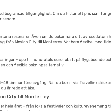
d begränsad tillgänglighet. Om du hittar ett pris som funger
r senare.
spontana resenärer. Även om du bokar nära ditt avresedatum 
g från Mexico City till Monterrey. Var bara flexibel med tide
ringar – upp till hundratals euro rabatt på flyg, boende o
en och flexibla bokningsalternativ.
24–48 timmar före avgång. När du bokar via Travellink skick
 du är redo att åka.
co City till Monterrey
er hela året – från lokala festivaler och kulturevenemang ti