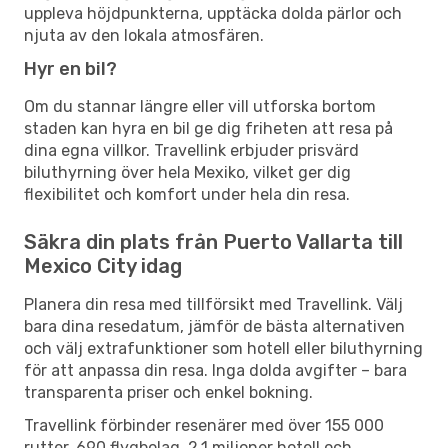
uppleva höjdpunkterna, upptäcka dolda pärlor och
njuta av den lokala atmosfären.
Hyr en bil?
Om du stannar längre eller vill utforska bortom
staden kan hyra en bil ge dig friheten att resa på
dina egna villkor. Travellink erbjuder prisvärd
biluthyrning över hela Mexiko, vilket ger dig
flexibilitet och komfort under hela din resa.
Säkra din plats från Puerto Vallarta till
Mexico City idag
Planera din resa med tillförsikt med Travellink. Välj
bara dina resedatum, jämför de bästa alternativen
och välj extrafunktioner som hotell eller biluthyrning
för att anpassa din resa. Inga dolda avgifter – bara
transparenta priser och enkel bokning.
Travellink förbinder resenärer med över 155 000
rutter, 690 flygbolag, 2,1 miljoner hotell och