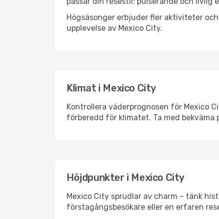
passar din resestil: pulserande och livlig 
Högsäsonger erbjuder fler aktiviteter oc
upplevelse av Mexico City.
Klimat i Mexico City
Kontrollera väderprognosen för Mexico Cit
förberedd för klimatet. Ta med bekväma p
Höjdpunkter i Mexico City
Mexico City sprudlar av charm – tänk his
förstagångsbesökare eller en erfaren rese