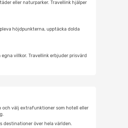
äder eller naturparker. Travellink hjälper
t uppleva höjdpunkterna, upptäcka dolda
egna villkor. Travellink erbjuder prisvärd
n och välj extrafunktioner som hotell eller
g.
ls destinationer över hela världen.