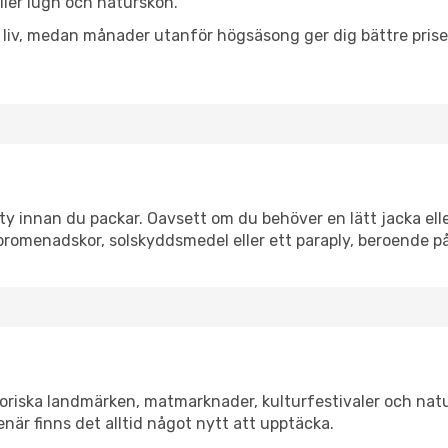
eller lugn och naturskön.
h liv, medan månader utanför högsäsong ger dig bättre pris
y innan du packar. Oavsett om du behöver en lätt jacka eller
romenadskor, solskyddsmedel eller ett paraply, beroende p
toriska landmärken, matmarknader, kulturfestivaler och nat
när finns det alltid något nytt att upptäcka.