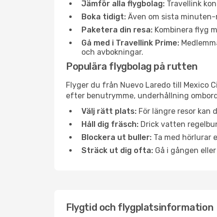
Jämför alla flygbolag:
Travellink kon
Boka tidigt:
Även om sista minuten-res
Paketera din resa:
Kombinera flyg me
Gå med i Travellink Prime:
Medlemmar 
och avbokningar.
Populära flygbolag på rutten
Flyger du från Nuevo Laredo till Mexico C
efter benutrymme, underhållning ombord e
Välj rätt plats:
För längre resor kan d
Håll dig fräsch:
Drick vatten regelbun
Blockera ut buller:
Ta med hörlurar el
Sträck ut dig ofta:
Gå i gången eller
Flygtid och flygplatsinformation