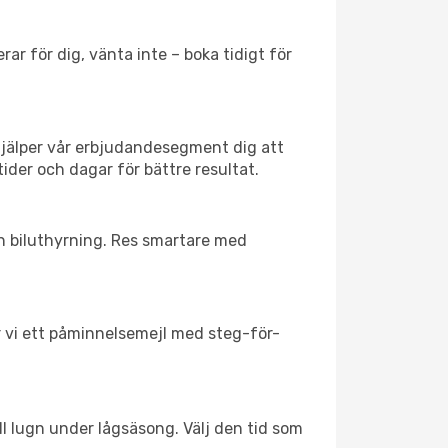
ar för dig, vänta inte – boka tidigt för
hjälper vår erbjudandesegment dig att
tider och dagar för bättre resultat.
ch biluthyrning. Res smartare med
ar vi ett påminnelsemejl med steg-för-
ll lugn under lågsäsong. Välj den tid som