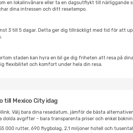
en lokalinvånare eller ta en dagsutflykt till närliggande st
har dina intressen och ditt resetempo.
nst 3 till 5 dagar. Detta ger dig tillräckligt med tid för at
.
ortom staden kan hyra en bil ge dig friheten att resa på dina 
ig flexibilitet och komfort under hela din resa.
 till Mexico City idag
llink. Välj bara dina resedatum, jämför de bästa alternative
ga dolda avgifter – bara transparenta priser och enkel boknin
5 000 rutter, 690 flygbolag, 2,1 miljoner hotell och tusenta