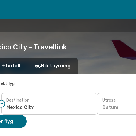
co City - Travellink
 + hotell
Biluthyrning
rektflyg
Destination
Utresa
Datum
r flyg