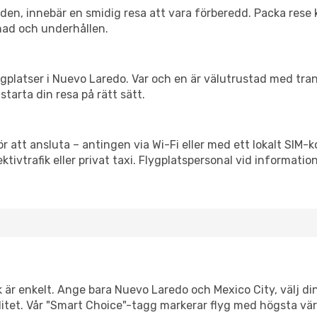
itiden, innebär en smidig resa att vara förberedd. Packa rese 
nad och underhållen.
flygplatser i Nuevo Laredo. Var och en är välutrustad med tr
starta din resa på rätt sätt.
ör att ansluta – antingen via Wi-Fi eller med ett lokalt SIM-k
ektivtrafik eller privat taxi. Flygplatspersonal vid informatio
k är enkelt. Ange bara Nuevo Laredo och Mexico City, välj di
xibilitet. Vår "Smart Choice"-tagg markerar flyg med högsta vä