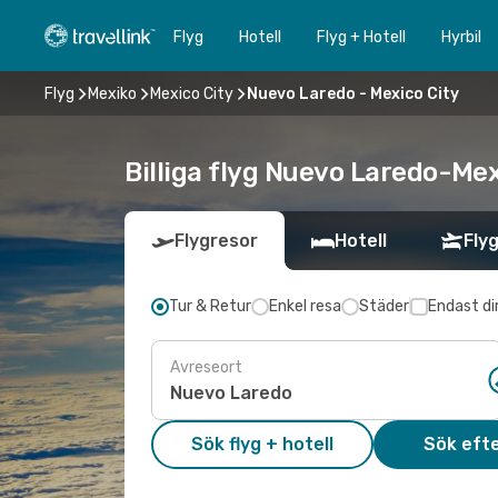
Flyg
Hotell
Flyg + Hotell
Hyrbil
Flyg
Mexiko
Mexico City
Nuevo Laredo - Mexico City
Billiga flyg Nuevo Laredo-Mexi
Flygresor
Hotell
Flyg
Tur & Retur
Enkel resa
Städer
Endast di
Avreseort
Sök flyg + hotell
Sök efte