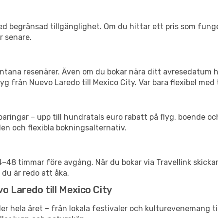
d begränsad tillgänglighet. Om du hittar ett pris som funger
r senare.
spontana resenärer. Även om du bokar nära ditt avresedatum 
g från Nuevo Laredo till Mexico City. Var bara flexibel med 
ringar – upp till hundratals euro rabatt på flyg, boende o
en och flexibla bokningsalternativ.
24–48 timmar före avgång. När du bokar via Travellink skick
 du är redo att åka.
o Laredo till Mexico City
er hela året – från lokala festivaler och kulturevenemang ti