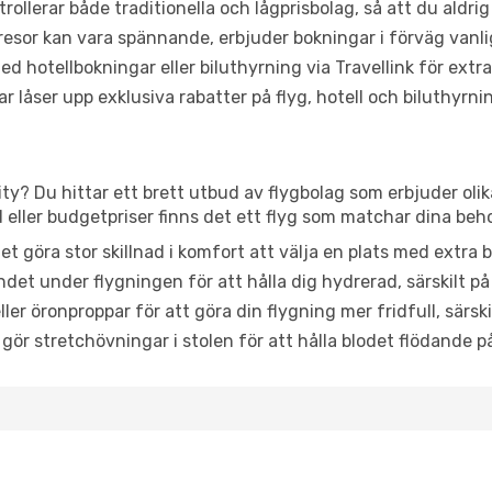
trollerar både traditionella och lågprisbolag, så att du aldrig
or kan vara spännande, erbjuder bokningar i förväg vanligtv
d hotellbokningar eller biluthyrning via Travellink för extra
låser upp exklusiva rabatter på flyg, hotell och biluthyrnin
ity? Du hittar ett brett utbud av flygbolag som erbjuder oli
ller budgetpriser finns det ett flyg som matchar dina beh
et göra stor skillnad i komfort att välja en plats med extr
det under flygningen för att hålla dig hydrerad, särskilt på 
ler öronproppar för att göra din flygning mer fridfull, särski
 gör stretchövningar i stolen för att hålla blodet flödande p