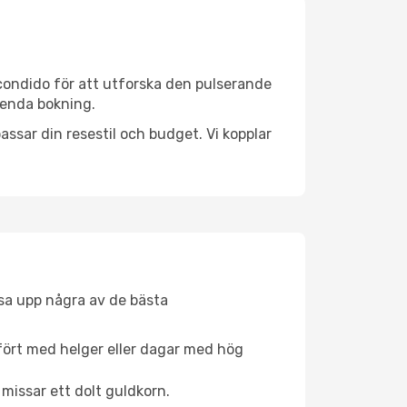
condido för att utforska den pulserande
n enda bokning.
ssar din resestil och budget. Vi kopplar
åsa upp några av de bästa
fört med helger eller dagar med hög
 missar ett dolt guldkorn.