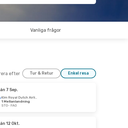
Vanliga frågor
trera efter
Tur & Retur
Enkel resa
ån 7 Sep.
 17 Sep.
Klm Royal Dutch Airlines
1 Mellanlandning
Klm Royal Dutch Airlines
STO
- FAO
Klm Royal Dutch Airlines
ån 12 Okt.