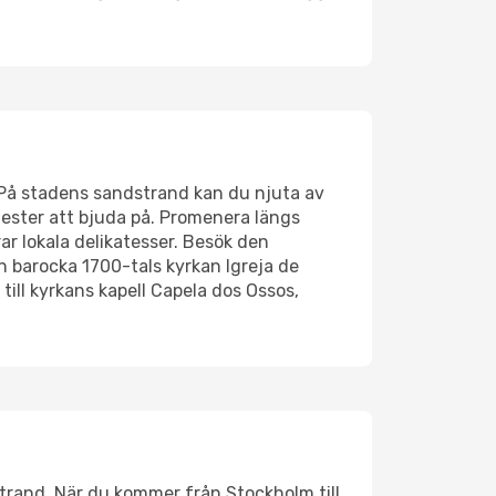
. På stadens sandstrand kan du njuta av
mester att bjuda på. Promenera längs
r lokala delikatesser. Besök den
n barocka 1700-tals kyrkan Igreja de
ill kyrkans kapell Capela dos Ossos,
strand. När du kommer från Stockholm till