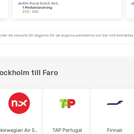
Klm Royal Dutch Airlines
1 Mellanlandning
STO
- FAO
Okt.
- Ons 7 Okt.
Ons 14 Okt.
- Tors
Klm Royal Dutch Airlines
anlandning
1 Mellanlandning
FAO
STO
- FAO
Klm Royal Dutch Airlines
TAP Portugal
1 Mel
under de senaste 20 dagarna för de angivna perioderna och bör inte betraktas 
anlandning
FAO
- STO
STO
ockholm till Faro
Norwegian Air Sweden
TAP Portugal
Finnair