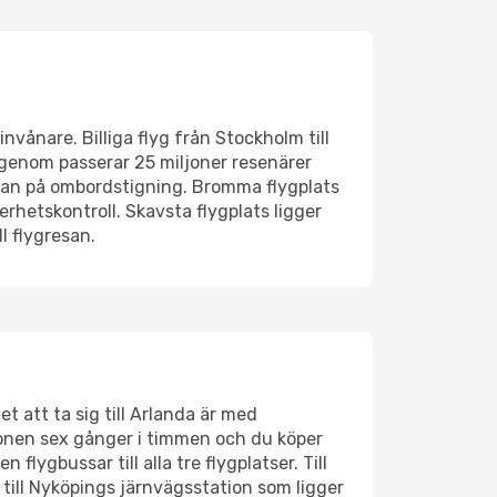
vånare. Billiga flyg från Stockholm till
igenom passerar 25 miljoner resenärer
äntan på ombordstigning. Bromma flygplats
rhetskontroll. Skavsta flygplats ligger
l flygresan.
et att ta sig till Arlanda är med
ionen sex gånger i timmen och du köper
flygbussar till alla tre flygplatser. Till
till Nyköpings järnvägsstation som ligger