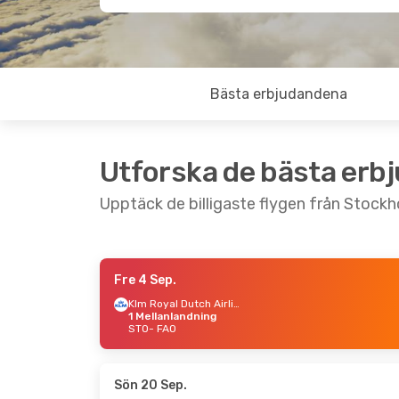
Bästa erbjudandena
Utforska de bästa erb
Upptäck de billigaste flygen från Stockho
Fre 4 Sep.
Tors 20 Aug.
- Ons 26 Aug.
Lör 29 
Klm Royal Dutch Airlines
1 Mellanlandning
Klm Royal Dutch Airlines
STO
- FAO
1 Mellanlandning
STO
- 
STO
- FAO
Klm Royal Dutch Airlines
FAO
- 
1 Mellanlandning
FAO
- STO
Sön 20 Sep.