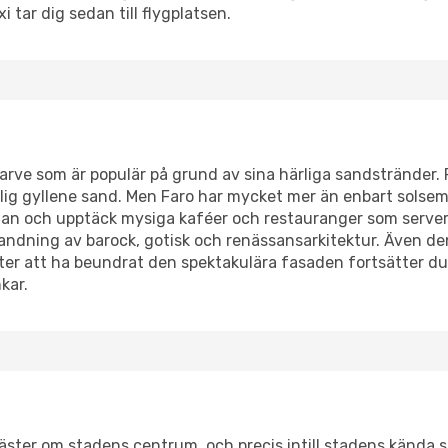
 tar dig sedan till flygplatsen.
lgarve som är populär på grund av sina härliga sandstränder
ärlig gyllene sand. Men Faro har mycket mer än enbart solse
an och upptäck mysiga kaféer och restauranger som servera
andning av barock, gotisk och renässansarkitektur. Även de
er att ha beundrat den spektakulära fasaden fortsätter du t
kar.
väster om stadens centrum, och precis intill stadens kända 