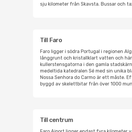
sju kilometer från Skavsta. Bussar och taxi
Till Faro
Faro ligger i södra Portugal i regionen A
långgrunt och kristallklart vatten och h
kullerstensgatorna i den gamla stadskärn
medeltida katedralen Sé med sin unika bl
Nossa Senhora do Carmo är ett måste. Eft
byggd av skelettbitar från över 1000 mun
Till centrum
Faro Aiport ligger endast fyra kilometer 