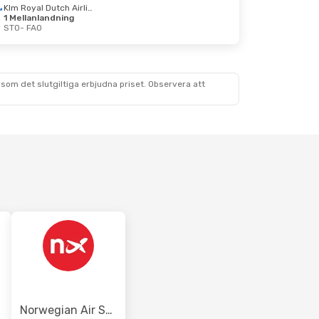
Klm Royal Dutch Airlines
1 Mellanlandning
STO
- FAO
 22 Okt.
Klm Royal Dutch Airlines
lanlandning
som det slutgiltiga erbjudna priset. Observera att
Norwegian Air Shuttle