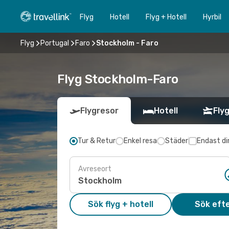
Flyg
Hotell
Flyg + Hotell
Hyrbil
Flyg
Portugal
Faro
Stockholm - Faro
Flyg Stockholm-Faro
Flygresor
Hotell
Flyg
Tur & Retur
Enkel resa
Städer
Endast di
Avreseort
Sök flyg + hotell
Sök efte