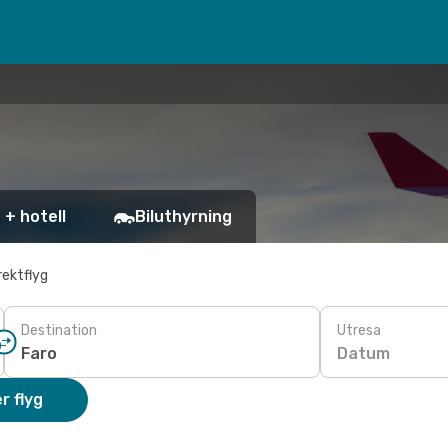
 + hotell
Biluthyrning
rektflyg
Destination
Utresa
Datum
r flyg