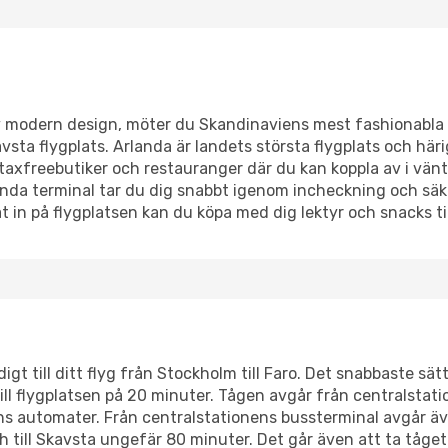
v modern design, möter du Skandinaviens mest fashionabla in
sta flygplats. Arlanda är landets största flygplats och här
av taxfreebutiker och restauranger där du kan koppla av i v
nda terminal tar du dig snabbt igenom incheckning och säke
 in på flygplatsen kan du köpa med dig lektyr och snacks til
igt till ditt flyg från Stockholm till Faro. Det snabbaste sätt
ill flygplatsen på 20 minuter. Tågen avgår från centralstat
gens automater. Från centralstationens bussterminal avgår även 
till Skavsta ungefär 80 minuter. Det går även att ta tåget 