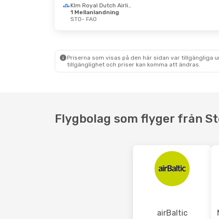
Klm Royal Dutch Airlines
1 Mellanlandning
STO
- FAO
Tis 29 Sep.
- Ons 30 Sep.
Tors 1 
Klm Royal Dutch Airlines
1 Mellanlandning
1 Mell
STO
- FAO
STO
- 
Klm Royal Dutch Airlines
Priserna som visas på den här sidan var tillgängliga 
1 Mellanlandning
1 Mell
tillgänglighet och priser kan komma att ändras.
FAO
- STO
FAO
- 
Flygbolag som flyger från St
airBaltic