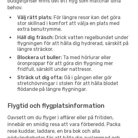
budgetpriser finns det ett flyg som matchar dina
behov.
Välj rätt plats:
För längre resor kan det göra
stor skillnad i komfort att välja en plats med
extra benutrymme.
Håll dig fräsch:
Drick vatten regelbundet under
flygningen för att hålla dig hydrerad, särskilt på
längre sträckor.
Blockera ut buller:
Ta med hörlurar eller
öronproppar för att göra din flygning mer
fridfull, särskilt under nattresor.
Sträck ut dig ofta:
Gå i gången eller gör
stretchövningar i stolen för att hålla blodet
flödande på längre flygningar.
Flygtid och flygplatsinformation
Oavsett om du flyger i affärer eller på fritiden,
innebär en smidig resa att vara förberedd. Packa
rese kuddar, laddare, en bra bok och alla
nödvändigheter för att hålla dig avslappnad och