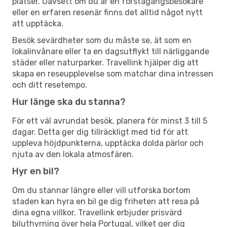
platser. Oavsett om du är en förstagångsbesökare
eller en erfaren resenär finns det alltid något nytt
att upptäcka.
Besök sevärdheter som du måste se, ät som en
lokalinvånare eller ta en dagsutflykt till närliggande
städer eller naturparker. Travellink hjälper dig att
skapa en reseupplevelse som matchar dina intressen
och ditt resetempo.
Hur länge ska du stanna?
För ett väl avrundat besök, planera för minst 3 till 5
dagar. Detta ger dig tillräckligt med tid för att
uppleva höjdpunkterna, upptäcka dolda pärlor och
njuta av den lokala atmosfären.
Hyr en bil?
Om du stannar längre eller vill utforska bortom
staden kan hyra en bil ge dig friheten att resa på
dina egna villkor. Travellink erbjuder prisvärd
biluthyrning över hela Portugal, vilket ger dig