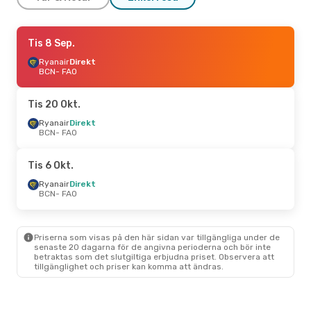
Tors 1 Okt.
Tis 8 Sep.
- Sön 4 Okt.
Ryanair
Ryanair
Direkt
Direkt
BCN
BCN
- FAO
- FAO
Vueling
Direkt
FAO
- BCN
Tis 20 Okt.
Fre 11 Sep.
Ryanair
Direkt
- Sön 13 Sep.
BCN
- FAO
Ryanair
Direkt
BCN
- FAO
Vueling
Direkt
Tis 6 Okt.
FAO
- BCN
Ryanair
Direkt
BCN
- FAO
Fre 18 Sep.
- Sön 20 Sep.
Ryanair
Direkt
BCN
- FAO
Priserna som visas på den här sidan var tillgängliga under de
Vueling
Direkt
senaste 20 dagarna för de angivna perioderna och bör inte
FAO
- BCN
betraktas som det slutgiltiga erbjudna priset. Observera att
tillgänglighet och priser kan komma att ändras.
Lör 29 Aug.
- Sön 30 Aug.
Ryanair
Direkt