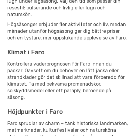
lugn under lågsäsong. Välj den tid som passar din
resestil: pulserande och livlig eller lugn och
naturskön.
Högsäsonger erbjuder fler aktiviteter och liv, medan
månader utanför högsäsong ger dig bättre priser
och en tystare, mer uppslukande upplevelse av Faro.
Klimat i Faro
Kontrollera väderprognosen för Faro innan du
packar. Oavsett om du behöver en lätt jacka eller
strandkläder gör det skillnad att vara förberedd för
klimatet. Ta med bekväma promenadskor,
solskyddsmedel eller ett paraply, beroende på
säsong.
Höjdpunkter i Faro
Faro sprudlar av charm – tänk historiska landmärken,
matmarknader, kulturfestivaler och natursköna