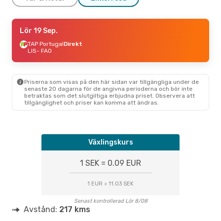
Tors 10 Sep.
Lör 19 Sep.
- Mån 14 Sep.
TAP Portugal
TAP Portugal
Direkt
Direkt
LIS
LIS
- FAO
- FAO
TAP Portugal
Direkt
FAO
- LIS
Priserna som visas på den här sidan var tillgängliga under de
senaste 20 dagarna för de angivna perioderna och bör inte
betraktas som det slutgiltiga erbjudna priset. Observera att
tillgänglighet och priser kan komma att ändras.
Växlingskurs
1 SEK = 0.09 EUR
1 EUR = 11.03 SEK
Senast kontrollerad Lör 8/08
Avstånd:
217 kms