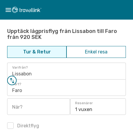
Upptäck lågprisflyg från Lissabon till Faro
från 920 SEK
Tur & Retur
Enkel resa
Varifrån?
Lissabon
Vart?
Faro
Resenärer
När?
1 vuxen
Direktflyg