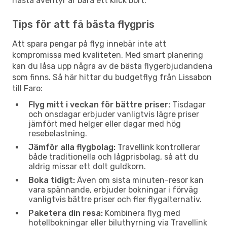
nästa äventyr är bara ett klick bort.
Tips för att få bästa flygpris
Att spara pengar på flyg innebär inte att
kompromissa med kvaliteten. Med smart planering
kan du låsa upp några av de bästa flygerbjudandena
som finns. Så här hittar du budgetflyg från Lissabon
till Faro:
Flyg mitt i veckan för bättre priser:
Tisdagar
och onsdagar erbjuder vanligtvis lägre priser
jämfört med helger eller dagar med hög
resebelastning.
Jämför alla flygbolag:
Travellink kontrollerar
både traditionella och lågprisbolag, så att du
aldrig missar ett dolt guldkorn.
Boka tidigt:
Även om sista minuten-resor kan
vara spännande, erbjuder bokningar i förväg
vanligtvis bättre priser och fler flygalternativ.
Paketera din resa:
Kombinera flyg med
hotellbokningar eller biluthyrning via Travellink