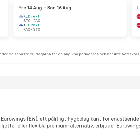
Fre 14 Aug.
- Sön 16 Aug.
L
KL
Direkt
STO
- FAO
KL
Direkt
FAO
- STO
under de senaste 20 dagarna för de angivna perioderna och bör inte betraktas 
urowings (EW), ett pålitligt flygbolag känt för enastående 
jetter eller flexibla premium-alternativ, erbjuder Eurowings