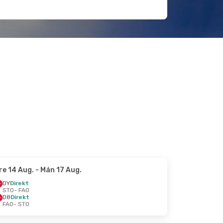
re 14 Aug.
- Mån 17 Aug.
DY
Direkt
STO
- FAO
D8
Direkt
FAO
- STO