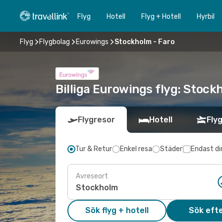
Flyg
Hotell
Flyg + Hotell
Hyrbil
Flyg
Flygbolag
Eurowings
Stockholm - Faro
Billiga Eurowings flyg: Stockh
Flygresor
Hotell
Flyg
Tur & Retur
Enkel resa
Städer
Endast di
Avreseort
Sök flyg + hotell
Sök efte