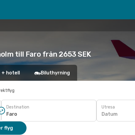
olm till Faro från 2653 SEK
 + hotell
Biluthyrning
rektflyg
Destination
Utresa
Datum
r flyg