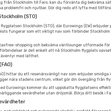
yg från Stockholm till Faro, kan du förvänta dig bekväma säte
a problemfri och njutbar. Gör dig redo att lyfta med tillför
 Stockholm (STO)
 flygplatsen Stockholm (STO), där Eurowings (EW) erbjuder 
plats fungerar som ett viktigt nav som förbinder Stockholm 
er, taxfree-shopping och bekväma väntlounger utformade för 
örbindelser är det enkelt att nå Stockholm flygplats oavsett
tt äventyr med lätthet.
 (FAO)
AO) hittar du ett resenärsvänligt nav som erbjuder smidiga
gger nära stadens centrum, vilket gör din övergång från fly
 Eurowings kommer du att uppskatta flygplatsens effektiva f
ka närliggande sevärdheter utan dröjsmål. Börja ditt besök i 
sevärdheter