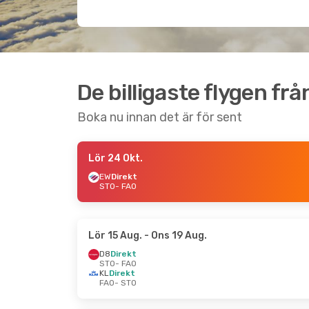
De billigaste flygen frå
Boka nu innan det är för sent
Lör 24 Okt.
EW
Direkt
STO
- FAO
Lör 15 Aug.
- Ons 19 Aug.
D8
Direkt
STO
- FAO
KL
Direkt
FAO
- STO