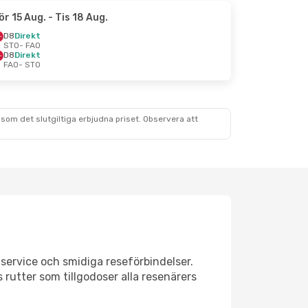
ör 15 Aug.
- Tis 18 Aug.
D8
Direkt
STO
- FAO
D8
Direkt
FAO
- STO
som det slutgiltiga erbjudna priset. Observera att
service och smidiga reseförbindelser.
 rutter som tillgodoser alla resenärers