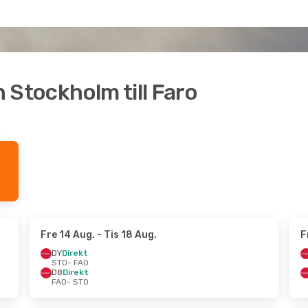
n Stockholm till Faro
Fre 14 Aug.
- Tis 18 Aug.
F
DY
Direkt
STO
- FAO
D8
Direkt
FAO
- STO