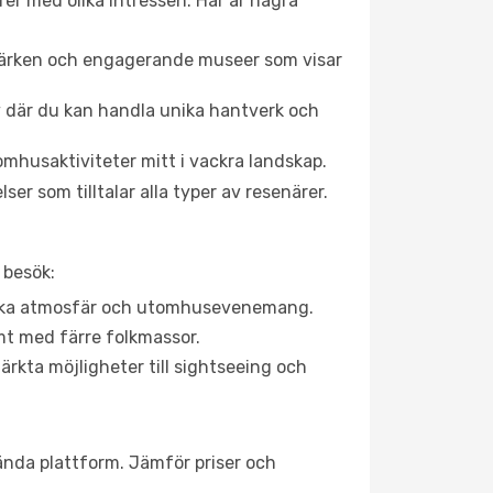
rer med olika intressen. Här är några
dmärken och engagerande museer som visar
av där du kan handla unika hantverk och
mhusaktiviteter mitt i vackra landskap.
er som tilltalar alla typer av resenärer.
 besök:
rgiska atmosfär och utomhusevenemang.
mt med färre folkmassor.
ärkta möjligheter till sightseeing och
vända plattform. Jämför priser och