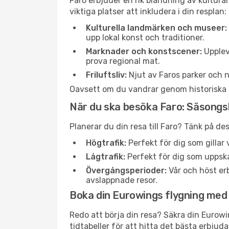
Faro erbjuder en rik blandning av kultura
viktiga platser att inkludera i din resplan:
Kulturella landmärken och museer:
upp lokal konst och traditioner.
Marknader och konstscener:
Upplev
prova regional mat.
Friluftsliv:
Njut av Faros parker och n
Oavsett om du vandrar genom historiska gat
När du ska besöka Faro: Säsongs
Planerar du din resa till Faro? Tänk på d
Högtrafik:
Perfekt för dig som gilla
Lågtrafik:
Perfekt för dig som uppska
Övergångsperioder:
Vår och höst erb
avslappnade resor.
Boka din Eurowings flygning med Tr
Redo att börja din resa? Säkra din Eurowi
tidtabeller för att hitta det bästa erbjud