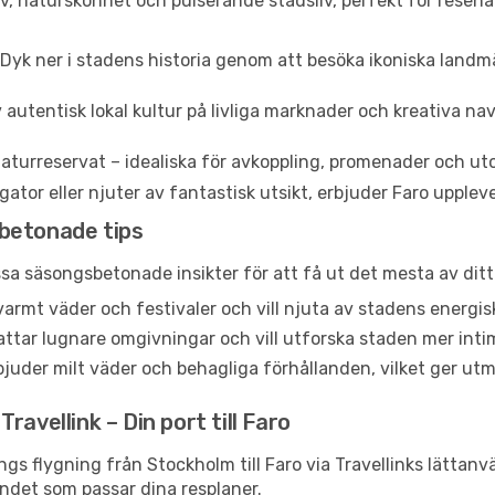
rv, naturskönhet och pulserande stadsliv, perfekt för resenä
Dyk ner i stadens historia genom att besöka ikoniska lan
 autentisk lokal kultur på livliga marknader och kreativa n
aturreservat – idealiska för avkoppling, promenader och uto
or eller njuter av fantastisk utsikt, erbjuder Faro upplevels
betonade tips
essa säsongsbetonade insikter för att få ut det mesta av ditt
r varmt väder och festivaler och vill njuta av stadens ene
ttar lugnare omgivningar och vill utforska staden mer inti
juder milt väder och behagliga förhållanden, vilket ger utm
avellink – Din port till Faro
ngs flygning från Stockholm till Faro via Travellinks lättan
andet som passar dina resplaner.