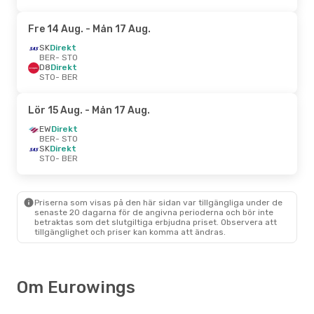
Fre 14 Aug.
- Mån 17 Aug.
SK
Direkt
BER
- STO
D8
Direkt
STO
- BER
Lör 15 Aug.
- Mån 17 Aug.
EW
Direkt
BER
- STO
SK
Direkt
STO
- BER
Priserna som visas på den här sidan var tillgängliga under de
senaste 20 dagarna för de angivna perioderna och bör inte
betraktas som det slutgiltiga erbjudna priset. Observera att
tillgänglighet och priser kan komma att ändras.
Om Eurowings