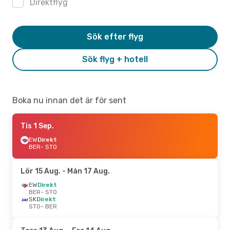
Direktflyg
Sök efter flyg
Sök flyg + hotell
Boka nu innan det är för sent
Tis 1 Sep.
EW
Direkt
BER
- STO
Lör 15 Aug.
- Mån 17 Aug.
EW
Direkt
BER
- STO
SK
Direkt
STO
- BER