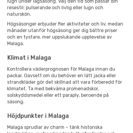
lugn under lågsäsong. Välj den tid som passar din
resestil: pulserande och livlig eller lugn och
naturskön.
Högsäsonger erbjuder fler aktiviteter och liv, medan
månader utanför högsäsong ger dig bättre priser
och en tystare, mer uppslukande upplevelse av
Malaga.
Klimat i Malaga
Kontrollera väderprognosen för Malaga innan du
packar. Oavsett om du behöver en lätt jacka eller
strandkläder gör det skillnad att vara förberedd för
klimatet. Ta med bekväma promenadskor,
solskyddsmedel eller ett paraply, beroende på
säsong.
Höjdpunkter i Malaga
Malaga sprudlar av charm – tänk historiska