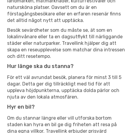
landmärken, matmarknader, kulturfestivaler och
natursköna platser. Oavsett om du är en
förstagångsbesökare eller en erfaren resenär finns
det alltid något nytt att upptäcka.
Besök sevärdheter som du måste se, ät som en
lokalinvånare eller ta en dagsutflykt till närliggande
städer eller naturparker. Travellink hjälper dig att
skapa en reseupplevelse som matchar dina intressen
och ditt resetempo.
Hur länge ska du stanna?
För ett väl avrundat besök, planera för minst 3 till 5
dagar. Detta ger dig tillräckligt med tid för att
uppleva höjdpunkterna, upptäcka dolda pärlor och
njuta av den lokala atmosfären.
Hyr en bil?
Om du stannar längre eller vill utforska bortom
staden kan hyra en bil ge dig friheten att resa på
dina egna villkor. Travellink erbjuder prisvärd