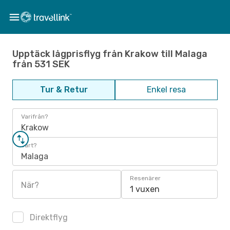
Upptäck lågprisflyg från Krakow till Malaga
från 531 SEK
Tur & Retur
Enkel resa
Varifrån?
Krakow
Vart?
Malaga
Resenärer
När?
1 vuxen
Direktflyg