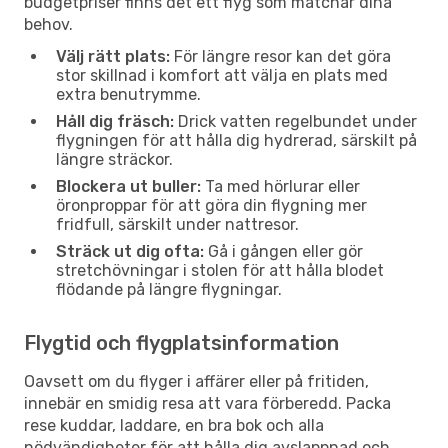
budgetpriser finns det ett flyg som matchar dina
behov.
Välj rätt plats:
För längre resor kan det göra
stor skillnad i komfort att välja en plats med
extra benutrymme.
Håll dig fräsch:
Drick vatten regelbundet under
flygningen för att hålla dig hydrerad, särskilt på
längre sträckor.
Blockera ut buller:
Ta med hörlurar eller
öronproppar för att göra din flygning mer
fridfull, särskilt under nattresor.
Sträck ut dig ofta:
Gå i gången eller gör
stretchövningar i stolen för att hålla blodet
flödande på längre flygningar.
Flygtid och flygplatsinformation
Oavsett om du flyger i affärer eller på fritiden,
innebär en smidig resa att vara förberedd. Packa
rese kuddar, laddare, en bra bok och alla
nödvändigheter för att hålla dig avslappnad och