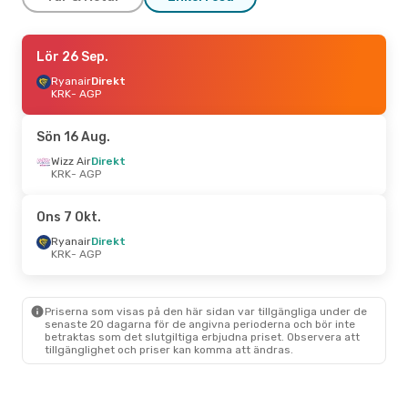
Tors 13 Aug.
Lör 26 Sep.
- Mån 17 Aug.
Wizz Air
Ryanair
Direkt
Direkt
KRK
KRK
- AGP
- AGP
Wizz Air
Direkt
AGP
- KRK
Sön 16 Aug.
Mån 7 Sep.
Wizz Air
Direkt
- Ons 16 Sep.
KRK
- AGP
Ryanair
Direkt
KRK
- AGP
Ryanair
Direkt
Ons 7 Okt.
AGP
- KRK
Ryanair
Direkt
KRK
- AGP
Ons 23 Sep.
- Sön 27 Sep.
Lufthansa
1 Mellanlandning
KRK
- AGP
Priserna som visas på den här sidan var tillgängliga under de
Swiss International Air Lines
senaste 20 dagarna för de angivna perioderna och bör inte
1 Mellanlandning
betraktas som det slutgiltiga erbjudna priset. Observera att
AGP
- KRK
tillgänglighet och priser kan komma att ändras.