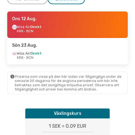
Fre 16 Okt.
Ons 12 Aug.
- Mån 19 Okt.
Ryanair
Wizz Air
Direkt
Direkt
KRK
KRK
- BCN
- BCN
Ryanair
Direkt
BCN
- KRK
Sön 23 Aug.
Tors 20 Aug.
Wizz Air
Direkt
- Sön 23 Aug.
KRK
- BCN
Wizz Air
Direkt
KRK
- BCN
Wizz Air
Direkt
BCN
- KRK
Priserna som visas på den här sidan var tillgängliga under de
senaste 20 dagarna för de angivna perioderna och bör inte
betraktas som det slutgiltiga erbjudna priset. Observera att
Fre 11 Sep.
- Sön 13 Sep.
tillgänglighet och priser kan komma att ändras.
Wizz Air
Direkt
KRK
- BCN
Wizz Air
Direkt
BCN
- KRK
Växlingskurs
Tors 27 Aug.
- Tis 1 Sep.
1 SEK = 0.09 EUR
Wizz Air
Direkt