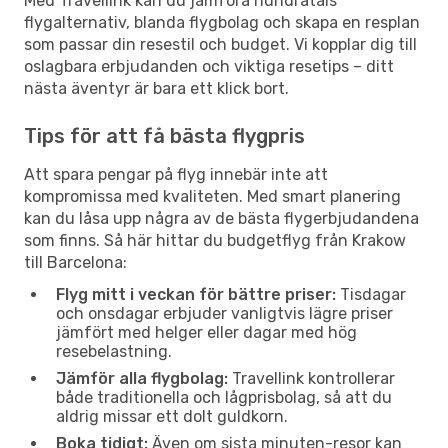
Med Travellink kan du jämföra hundratals
flygalternativ, blanda flygbolag och skapa en resplan
som passar din resestil och budget. Vi kopplar dig till
oslagbara erbjudanden och viktiga resetips – ditt
nästa äventyr är bara ett klick bort.
Tips för att få bästa flygpris
Att spara pengar på flyg innebär inte att
kompromissa med kvaliteten. Med smart planering
kan du låsa upp några av de bästa flygerbjudandena
som finns. Så här hittar du budgetflyg från Krakow
till Barcelona:
Flyg mitt i veckan för bättre priser:
Tisdagar
och onsdagar erbjuder vanligtvis lägre priser
jämfört med helger eller dagar med hög
resebelastning.
Jämför alla flygbolag:
Travellink kontrollerar
både traditionella och lågprisbolag, så att du
aldrig missar ett dolt guldkorn.
Boka tidigt:
Även om sista minuten-resor kan