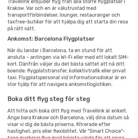
Travellink erbjuder flyg från alla större flygplatser i
Krakow. Var och en är välutrustad med
transportförbindelser, lounger, restauranger och
taxfree-butiker för att hjälpa dig att starta din resa
på rätt sätt.
Ankomst: Barcelona Flygplatser
När du landar i Barcelona, ta en stund för att
ansluta – antingen via Wi-Fi eller med ett lokalt SIM-
kort. Därifrån väljer du det bästa sättet att nå ditt
boende: flygplatstransfer, kollektivtrafik eller privat
taxi. Flygplatspersonal vid informationsdiskar är en
stor hjälp för att navigera ankomstlogistiken.
Boka ditt flyg steg för steg
Att hitta och boka ditt flyg med Travellink är enkelt.
Ange bara Krakow och Barcelona, välj dina datum så
visar vi dig de bästa priserna, filtrerade efter
hastighet, pris eller flexibilitet. Vår "Smart Choice"-
tagg markerar flyg med högsta värde för att spara