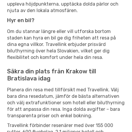
uppleva höjdpunkterna, upptäcka dolda pärlor och
njuta av den lokala atmosfären.
Hyr en bil?
Om du stannar längre eller vill utforska bortom
staden kan hyra en bil ge dig friheten att resa på
dina egna villkor. Travellink erbjuder prisvärd
biluthyrning över hela Slovakien, vilket ger dig
flexibilitet och komfort under hela din resa.
Säkra din plats från Krakow till
Bratislava idag
Planera din resa med tillförsikt med Travellink. Välj
bara dina resedatum, jämför de bästa alternativen
och välj extrafunktioner som hotell eller biluthyrning
för att anpassa din resa. Inga dolda avgifter – bara
transparenta priser och enkel bokning.
Travellink förbinder resenärer med över 155 000
rutter, 690 flygbolag, 2,1 miljoner hotell och