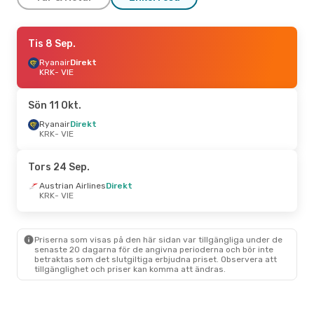
Tors 24 Sep.
Tis 8 Sep.
- Sön 27 Sep.
Ryanair
Ryanair
Direkt
Direkt
KRK
KRK
- VIE
- VIE
Ryanair
Direkt
VIE
- KRK
Sön 11 Okt.
Tors 10 Sep.
Ryanair
Direkt
- Sön 13 Sep.
KRK
- VIE
Austrian Airlines
Direkt
KRK
- VIE
Austrian Airlines
Direkt
Tors 24 Sep.
VIE
- KRK
Austrian Airlines
Direkt
KRK
- VIE
Priserna som visas på den här sidan var tillgängliga under de
senaste 20 dagarna för de angivna perioderna och bör inte
betraktas som det slutgiltiga erbjudna priset. Observera att
tillgänglighet och priser kan komma att ändras.