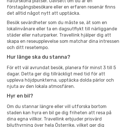
natursköna platser. Oavsett om du är en
förstagångsbesökare eller en erfaren resenär finns
det alltid något nytt att upptäcka.
Besök sevärdheter som du måste se, ät som en
lokalinvånare eller ta en dagsutflykt till närliggande
städer eller naturparker. Travellink hjälper dig att
skapa en reseupplevelse som matchar dina intressen
och ditt resetempo.
Hur länge ska du stanna?
För ett väl avrundat besök, planera för minst 3 till 5
dagar. Detta ger dig tillräckligt med tid för att
uppleva höjdpunkterna, upptäcka dolda pärlor och
njuta av den lokala atmosfären.
Hyr en bil?
Om du stannar längre eller vill utforska bortom
staden kan hyra en bil ge dig friheten att resa på
dina egna villkor. Travellink erbjuder prisvärd
biluthyrning över hela Österrike, vilket ger dig