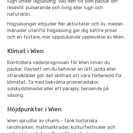
lugn under lågsäsong. Välj den tid som passar din
resestil: pulserande och livlig eller lugn och
naturskön.
Högsäsonger erbjuder fler aktiviteter och liv, medan
månader utanför högsäsong ger dig bättre priser
och en tystare, mer uppslukande upplevelse av Wien.
Klimat i Wien
Kontrollera väderprognosen för Wien innan du
packar. Oavsett om du behöver en lätt jacka eller
strandkläder gör det skillnad att vara förberedd för
klimatet. Ta med bekväma promenadskor,
solskyddsmedel eller ett paraply, beroende på
säsong.
Höjdpunkter i Wien
Wien sprudlar av charm – tänk historiska
landmärken, matmarknader, kulturfestivaler och