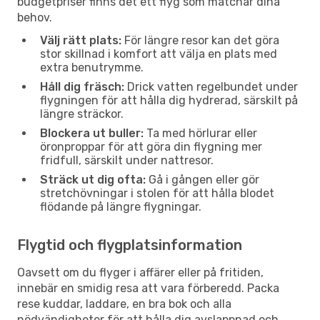
budgetpriser finns det ett flyg som matchar dina
behov.
Välj rätt plats:
För längre resor kan det göra
stor skillnad i komfort att välja en plats med
extra benutrymme.
Håll dig fräsch:
Drick vatten regelbundet under
flygningen för att hålla dig hydrerad, särskilt på
längre sträckor.
Blockera ut buller:
Ta med hörlurar eller
öronproppar för att göra din flygning mer
fridfull, särskilt under nattresor.
Sträck ut dig ofta:
Gå i gången eller gör
stretchövningar i stolen för att hålla blodet
flödande på längre flygningar.
Flygtid och flygplatsinformation
Oavsett om du flyger i affärer eller på fritiden,
innebär en smidig resa att vara förberedd. Packa
rese kuddar, laddare, en bra bok och alla
nödvändigheter för att hålla dig avslappnad och