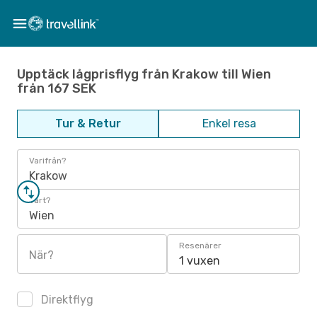
Upptäck lågprisflyg från Krakow till Wien
från 167 SEK
Tur & Retur
Enkel resa
Varifrån?
Krakow
Vart?
Wien
Resenärer
När?
1 vuxen
Direktflyg