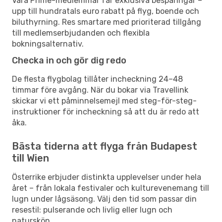
Våra Prime-medlemmar får exklusiva besparingar –
upp till hundratals euro rabatt på flyg, boende och
biluthyrning. Res smartare med prioriterad tillgång
till medlemserbjudanden och flexibla
bokningsalternativ.
Checka in och gör dig redo
De flesta flygbolag tillåter incheckning 24–48
timmar före avgång. När du bokar via Travellink
skickar vi ett påminnelsemejl med steg-för-steg-
instruktioner för incheckning så att du är redo att
åka.
Bästa tiderna att flyga från Budapest
till Wien
Österrike erbjuder distinkta upplevelser under hela
året – från lokala festivaler och kulturevenemang till
lugn under lågsäsong. Välj den tid som passar din
resestil: pulserande och livlig eller lugn och
naturskön.