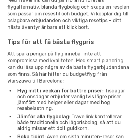
Med Travellink kan du jämföra hundratals
flygalternativ, blanda flygbolag och skapa en resplan
som passar din resestil och budget. Vi kopplar dig till
oslagbara erbjudanden och viktiga resetips – ditt
nästa äventyr är bara ett klick bort.
Tips för att få bästa flygpris
Att spara pengar på flyg innebär inte att
kompromissa med kvaliteten. Med smart planering
kan du låsa upp några av de bästa flygerbjudandena
som finns. Så här hittar du budgetflyg från
Warszawa till Barcelona:
Flyg mitt i veckan för bättre priser:
Tisdagar
och onsdagar erbjuder vanligtvis lägre priser
jämfört med helger eller dagar med hög
resebelastning.
Jämför alla flygbolag:
Travellink kontrollerar
både traditionella och lågprisbolag, så att du
aldrig missar ett dolt guldkorn.
Boka tidigt:
Även om sista minuten-resor kan