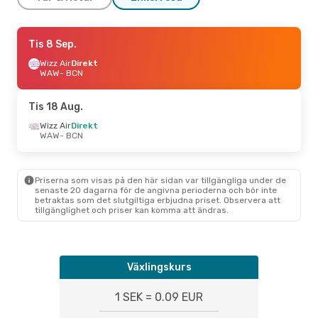
Fre 11 Sep.
Tis 8 Sep.
- Mån 14 Sep.
Wizz Air
Wizz Air
Direkt
Direkt
WAW
WAW
- BCN
- BCN
Wizz Air
Direkt
BCN
- WAW
Tis 18 Aug.
Fre 2 Okt.
Wizz Air
Direkt
- Lör 10 Okt.
WAW
- BCN
Wizz Air
Direkt
WAW
- BCN
Wizz Air
Direkt
BCN
- WAW
Priserna som visas på den här sidan var tillgängliga under de
senaste 20 dagarna för de angivna perioderna och bör inte
betraktas som det slutgiltiga erbjudna priset. Observera att
Fre 16 Okt.
- Sön 18 Okt.
tillgänglighet och priser kan komma att ändras.
Wizz Air
Direkt
WAW
- BCN
Wizz Air
Direkt
BCN
- WAW
Växlingskurs
Fre 14 Aug.
- Mån 17 Aug.
1 SEK = 0.09 EUR
Wizz Air
Direkt