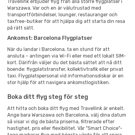
Travellink erbjuder flyg från alla större flygplatser i
Warszawa. Var och en är välutrustad med
transportförbindelser, lounger, restauranger och
taxfree-butiker för att hjälpa dig att starta din resa
på rätt sätt.
Ankomst: Barcelona Flygplatser
När du landar i Barcelona, ta en stund för att
ansluta – antingen via Wi-Fi eller med ett lokalt SIM-
kort. Därifrån väljer du det bästa sättet att nå ditt
boende: flygplatstransfer, kollektivtrafik eller privat
taxi. Flygplatspersonal vid informationsdiskar är en
stor hjälp för att navigera ankomstlogistiken.
Boka ditt flyg steg för steg
Att hitta och boka ditt flyg med Travellink är enkelt.
Ange bara Warszawa och Barcelona, välj dina datum
så visar vi dig de bästa priserna, filtrerade efter
hastighet, pris eller flexibilitet. Vår "Smart Choice"-
tagg markerar flyg med högsta värde för att spara