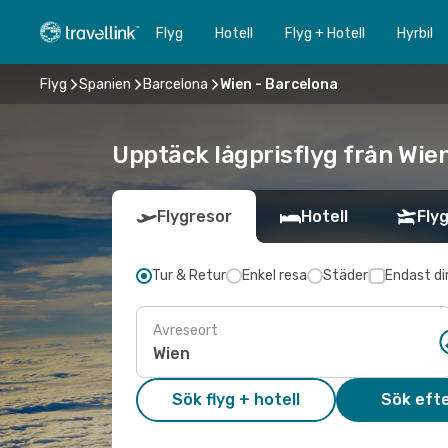
Flyg
Hotell
Flyg + Hotell
Hyrbil
Flyg
Spanien
Barcelona
Wien - Barcelona
Upptäck lågprisflyg från Wien
Flygresor
Hotell
Flyg
Tur & Retur
Enkel resa
Städer
Endast di
Avreseort
Sök flyg + hotell
Sök efte