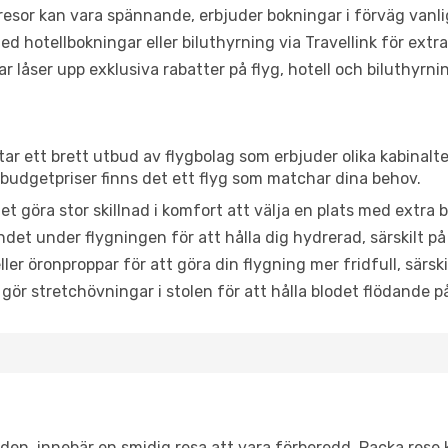
or kan vara spännande, erbjuder bokningar i förväg vanligtv
d hotellbokningar eller biluthyrning via Travellink för extra
låser upp exklusiva rabatter på flyg, hotell och biluthyrnin
tar ett brett utbud av flygbolag som erbjuder olika kabinalt
udgetpriser finns det ett flyg som matchar dina behov.
et göra stor skillnad i komfort att välja en plats med extr
det under flygningen för att hålla dig hydrerad, särskilt på 
ler öronproppar för att göra din flygning mer fridfull, särski
 gör stretchövningar i stolen för att hålla blodet flödande p
itiden, innebär en smidig resa att vara förberedd. Packa rese 