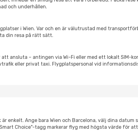
nad och underhållen.
flygplatser i Wien. Var och en är välutrustad med transportfö
ta din resa på rätt sätt.
 att ansluta – antingen via Wi-Fi eller med ett lokalt SIM-kor
vtrafik eller privat taxi. Flygplatspersonal vid informationsdi
k är enkelt. Ange bara Wien och Barcelona, välj dina datum så 
Vår "Smart Choice"-tagg markerar flyg med högsta värde för at