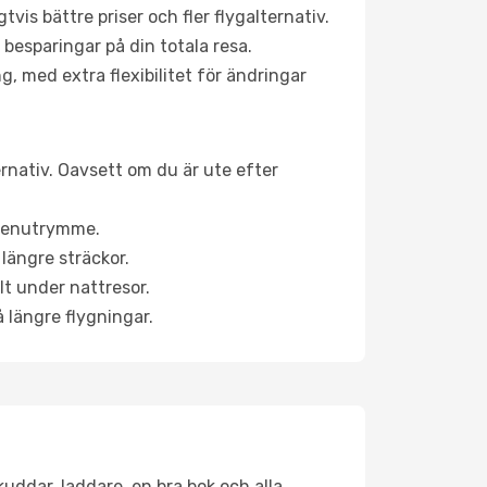
is bättre priser och fler flygalternativ.
 besparingar på din totala resa.
g, med extra flexibilitet för ändringar
ernativ. Oavsett om du är ute efter
a benutrymme.
längre sträckor.
lt under nattresor.
å längre flygningar.
kuddar, laddare, en bra bok och alla