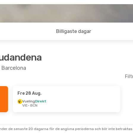
Billigaste dagar
judandena
l Barcelona
Fil
Fre 28 Aug.
 Sön 23 Aug.
Vueling
Direkt
VIE
- BCN
t
t
under de senaste 20 dagarna för de angivna perioderna och bör inte betraktas 