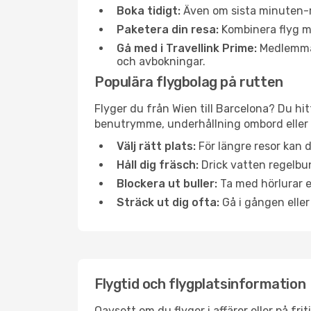
Boka tidigt:
Även om sista minuten-res
Paketera din resa:
Kombinera flyg me
Gå med i Travellink Prime:
Medlemmar 
och avbokningar.
Populära flygbolag på rutten
Flyger du från Wien till Barcelona? Du hit
benutrymme, underhållning ombord eller b
Välj rätt plats:
För längre resor kan d
Håll dig fräsch:
Drick vatten regelbun
Blockera ut buller:
Ta med hörlurar el
Sträck ut dig ofta:
Gå i gången eller
Flygtid och flygplatsinformation
Oavsett om du flyger i affärer eller på fr