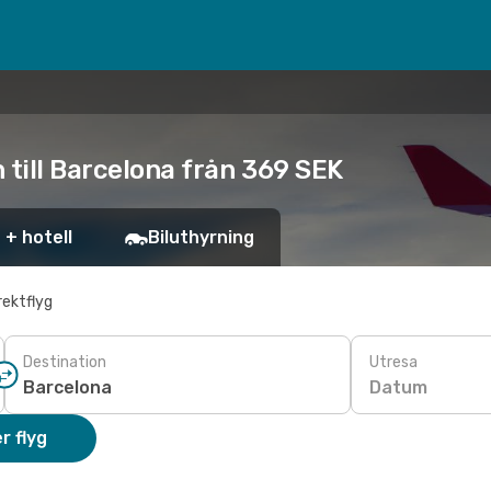
 till Barcelona från 369 SEK
 + hotell
Biluthyrning
rektflyg
Destination
Utresa
Datum
r flyg