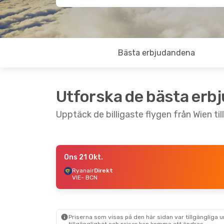
Bästa erbjudandena
Utforska de bästa erb
Upptäck de billigaste flygen från Wien til
Ons 21 Okt.
Tis 8 Sep.
- Tis 15 Sep.
Ons 19 Aug.
-
Ryanair
Direkt
VIE
- BCN
Ryanair
Direkt
Ryanair
Direk
VIE
- BCN
VIE
- BCN
Vueling
Direkt
Ryanair
Direk
BCN
- VIE
BCN
- VIE
Priserna som visas på den här sidan var tillgängliga 