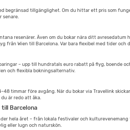
d begränsad tillgänglighet. Om du hittar ett pris som funger
r senare.
spontana resenärer. Även om du bokar nära ditt avresedatum 
g från Wien till Barcelona. Var bara flexibel med tider och d
ringar – upp till hundratals euro rabatt på flyg, boende o
en och flexibla bokningsalternativ.
24–48 timmar före avgång. När du bokar via Travellink skick
 du är redo att åka.
 till Barcelona
der hela året – från lokala festivaler och kulturevenemang t
vlig eller lugn och naturskön.