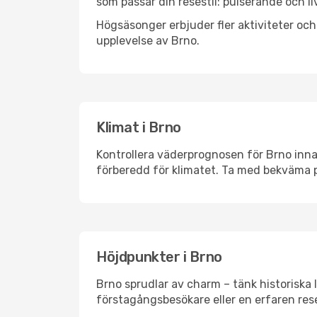
som passar din resestil: pulserande och li
Högsäsonger erbjuder fler aktiviteter oc
upplevelse av Brno.
Klimat i Brno
Kontrollera väderprognosen för Brno innan
förberedd för klimatet. Ta med bekväma p
Höjdpunkter i Brno
Brno sprudlar av charm – tänk historiska
förstagångsbesökare eller en erfaren rese