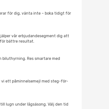
ar för dig, vänta inte – boka tidigt för
hjälper vår erbjudandesegment dig att
för bättre resultat.
ch biluthyrning. Res smartare med
ar vi ett påminnelsemejl med steg-för-
ill lugn under lågsäsong. Välj den tid