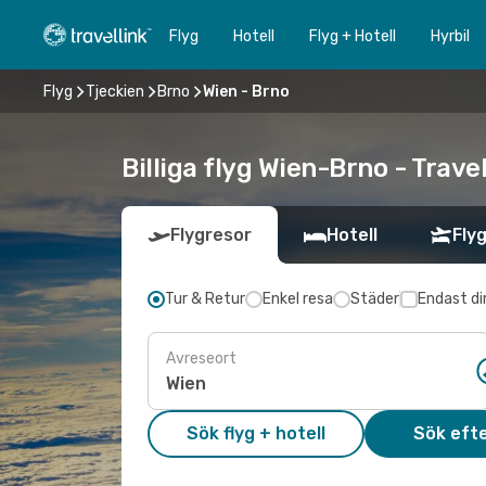
Flyg
Hotell
Flyg + Hotell
Hyrbil
Flyg
Tjeckien
Brno
Wien - Brno
Billiga flyg Wien-Brno - Travel
Flygresor
Hotell
Flyg
Tur & Retur
Enkel resa
Städer
Endast di
Avreseort
Sök flyg + hotell
Sök efte