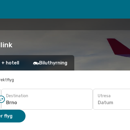
link
 + hotell
Biluthyrning
rektflyg
Destination
Utresa
Datum
r flyg