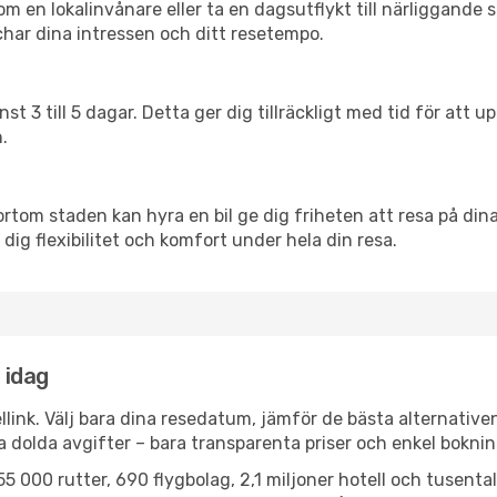
en lokalinvånare eller ta en dagsutflykt till närliggande st
har dina intressen och ditt resetempo.
nst 3 till 5 dagar. Detta ger dig tillräckligt med tid för at
.
ortom staden kan hyra en bil ge dig friheten att resa på dina 
 dig flexibilitet och komfort under hela din resa.
 idag
llink. Välj bara dina resedatum, jämför de bästa alternative
ga dolda avgifter – bara transparenta priser och enkel boknin
5 000 rutter, 690 flygbolag, 2,1 miljoner hotell och tusenta