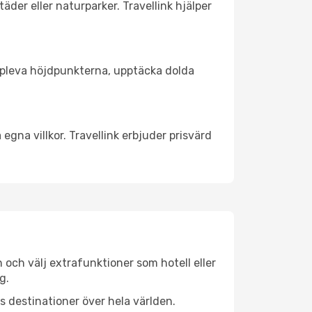
äder eller naturparker. Travellink hjälper
t uppleva höjdpunkterna, upptäcka dolda
egna villkor. Travellink erbjuder prisvärd
n och välj extrafunktioner som hotell eller
g.
ls destinationer över hela världen.