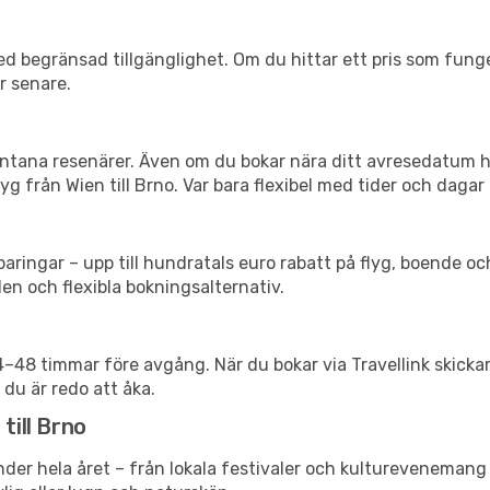
d begränsad tillgänglighet. Om du hittar ett pris som funger
r senare.
spontana resenärer. Även om du bokar nära ditt avresedatum 
g från Wien till Brno. Var bara flexibel med tider och dagar 
ringar – upp till hundratals euro rabatt på flyg, boende o
en och flexibla bokningsalternativ.
24–48 timmar före avgång. När du bokar via Travellink skick
 du är redo att åka.
till Brno
nder hela året – från lokala festivaler och kulturevenemang t