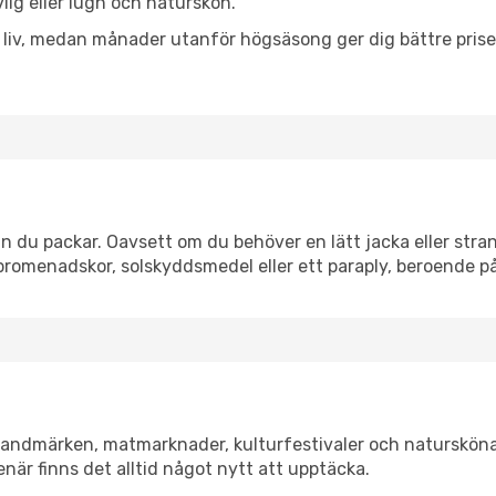
vlig eller lugn och naturskön.
h liv, medan månader utanför högsäsong ger dig bättre pris
 du packar. Oavsett om du behöver en lätt jacka eller stran
romenadskor, solskyddsmedel eller ett paraply, beroende p
 landmärken, matmarknader, kulturfestivaler och natursköna
när finns det alltid något nytt att upptäcka.