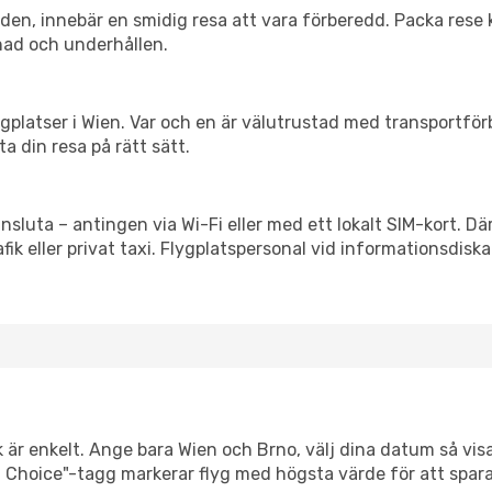
itiden, innebär en smidig resa att vara förberedd. Packa rese 
nad och underhållen.
flygplatser i Wien. Var och en är välutrustad med transportfö
ta din resa på rätt sätt.
ansluta – antingen via Wi-Fi eller med ett lokalt SIM-kort. Dä
afik eller privat taxi. Flygplatspersonal vid informationsdiska
k är enkelt. Ange bara Wien och Brno, välj dina datum så visar
mart Choice"-tagg markerar flyg med högsta värde för att spar