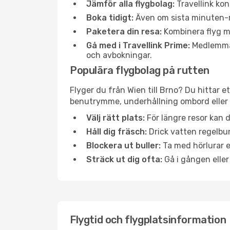
Jämför alla flygbolag:
Travellink kon
Boka tidigt:
Även om sista minuten-res
Paketera din resa:
Kombinera flyg me
Gå med i Travellink Prime:
Medlemmar 
och avbokningar.
Populära flygbolag på rutten
Flyger du från Wien till Brno? Du hittar e
benutrymme, underhållning ombord eller b
Välj rätt plats:
För längre resor kan d
Håll dig fräsch:
Drick vatten regelbun
Blockera ut buller:
Ta med hörlurar el
Sträck ut dig ofta:
Gå i gången eller
Flygtid och flygplatsinformation