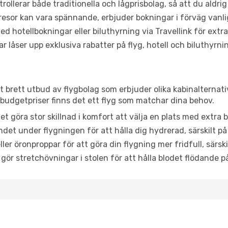
trollerar både traditionella och lågprisbolag, så att du aldrig
or kan vara spännande, erbjuder bokningar i förväg vanligtv
d hotellbokningar eller biluthyrning via Travellink för extra
låser upp exklusiva rabatter på flyg, hotell och biluthyrnin
tt brett utbud av flygbolag som erbjuder olika kabinalternat
udgetpriser finns det ett flyg som matchar dina behov.
et göra stor skillnad i komfort att välja en plats med extr
det under flygningen för att hålla dig hydrerad, särskilt på 
ler öronproppar för att göra din flygning mer fridfull, särski
 gör stretchövningar i stolen för att hålla blodet flödande p