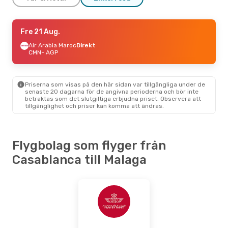
Ons 19 Aug.
Fre 21 Aug.
- Ons 26 Aug.
Air Arabia Maroc
Air Arabia Maroc
Direkt
Direkt
CMN
CMN
- AGP
- AGP
Air Arabia Maroc
Direkt
AGP
- CMN
Priserna som visas på den här sidan var tillgängliga under de
senaste 20 dagarna för de angivna perioderna och bör inte
betraktas som det slutgiltiga erbjudna priset. Observera att
tillgänglighet och priser kan komma att ändras.
Flygbolag som flyger från
Casablanca till Malaga