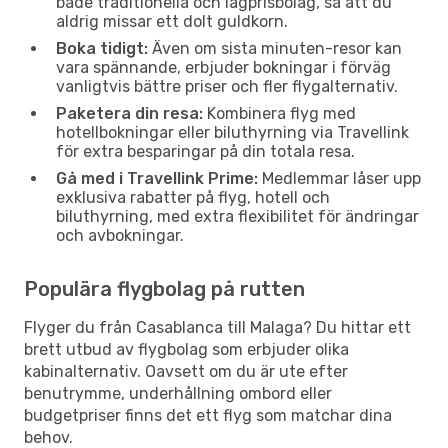
både traditionella och lågprisbolag, så att du
aldrig missar ett dolt guldkorn.
Boka tidigt:
Även om sista minuten-resor kan
vara spännande, erbjuder bokningar i förväg
vanligtvis bättre priser och fler flygalternativ.
Paketera din resa:
Kombinera flyg med
hotellbokningar eller biluthyrning via Travellink
för extra besparingar på din totala resa.
Gå med i Travellink Prime:
Medlemmar låser upp
exklusiva rabatter på flyg, hotell och
biluthyrning, med extra flexibilitet för ändringar
och avbokningar.
Populära flygbolag på rutten
Flyger du från Casablanca till Malaga? Du hittar ett
brett utbud av flygbolag som erbjuder olika
kabinalternativ. Oavsett om du är ute efter
benutrymme, underhållning ombord eller
budgetpriser finns det ett flyg som matchar dina
behov.