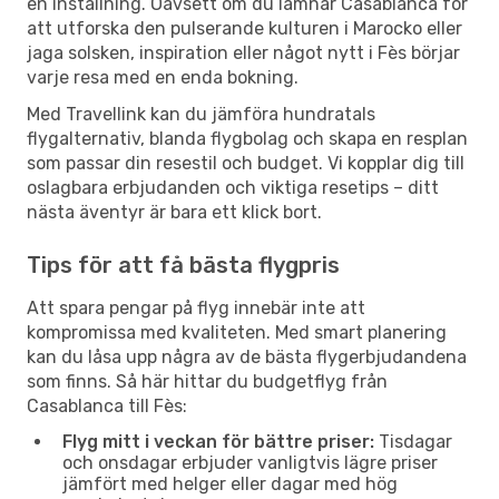
en inställning. Oavsett om du lämnar Casablanca för
att utforska den pulserande kulturen i Marocko eller
jaga solsken, inspiration eller något nytt i Fès börjar
varje resa med en enda bokning.
Med Travellink kan du jämföra hundratals
flygalternativ, blanda flygbolag och skapa en resplan
som passar din resestil och budget. Vi kopplar dig till
oslagbara erbjudanden och viktiga resetips – ditt
nästa äventyr är bara ett klick bort.
Tips för att få bästa flygpris
Att spara pengar på flyg innebär inte att
kompromissa med kvaliteten. Med smart planering
kan du låsa upp några av de bästa flygerbjudandena
som finns. Så här hittar du budgetflyg från
Casablanca till Fès:
Flyg mitt i veckan för bättre priser:
Tisdagar
och onsdagar erbjuder vanligtvis lägre priser
jämfört med helger eller dagar med hög