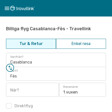
Billiga flyg Casablanca-Fès - Travellink
Tur & Retur
Enkel resa
Varifrån?
Casablanca
Vart?
Fès
Resenärer
När?
1 vuxen
Direktflyg