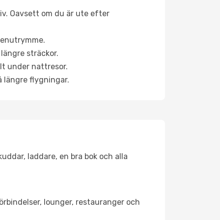
tiv. Oavsett om du är ute efter
a benutrymme.
längre sträckor.
lt under nattresor.
å längre flygningar.
kuddar, laddare, en bra bok och alla
förbindelser, lounger, restauranger och