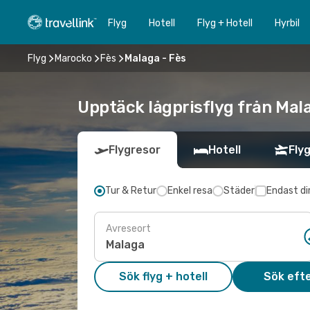
Flyg
Hotell
Flyg + Hotell
Hyrbil
Flyg
Marocko
Fès
Malaga - Fès
Upptäck lågprisflyg från Mala
Flygresor
Hotell
Flyg
Tur & Retur
Enkel resa
Städer
Endast di
Avreseort
Sök flyg + hotell
Sök efte