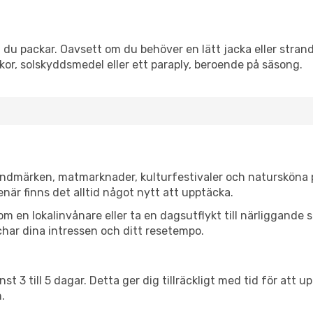
du packar. Oavsett om du behöver en lätt jacka eller strand
r, solskyddsmedel eller ett paraply, beroende på säsong.
landmärken, matmarknader, kulturfestivaler och natursköna 
när finns det alltid något nytt att upptäcka.
en lokalinvånare eller ta en dagsutflykt till närliggande st
har dina intressen och ditt resetempo.
nst 3 till 5 dagar. Detta ger dig tillräckligt med tid för at
.