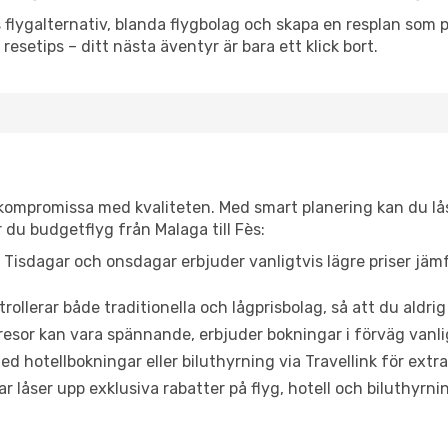
flygalternativ, blanda flygbolag och skapa en resplan som pa
resetips – ditt nästa äventyr är bara ett klick bort.
t kompromissa med kvaliteten. Med smart planering kan du l
 du budgetflyg från Malaga till Fès:
Tisdagar och onsdagar erbjuder vanligtvis lägre priser jäm
trollerar både traditionella och lågprisbolag, så att du aldrig
or kan vara spännande, erbjuder bokningar i förväg vanligtv
d hotellbokningar eller biluthyrning via Travellink för extra
låser upp exklusiva rabatter på flyg, hotell och biluthyrnin