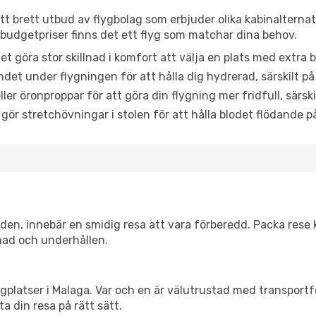
ett brett utbud av flygbolag som erbjuder olika kabinalterna
udgetpriser finns det ett flyg som matchar dina behov.
et göra stor skillnad i komfort att välja en plats med extr
det under flygningen för att hålla dig hydrerad, särskilt på 
ler öronproppar för att göra din flygning mer fridfull, särski
 gör stretchövningar i stolen för att hålla blodet flödande p
itiden, innebär en smidig resa att vara förberedd. Packa rese 
nad och underhållen.
flygplatser i Malaga. Var och en är välutrustad med transport
ta din resa på rätt sätt.