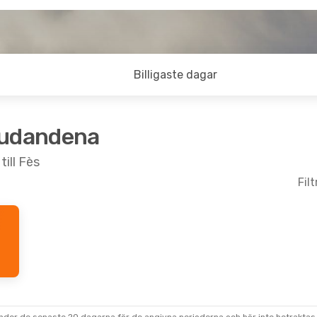
Billigaste dagar
judandena
ill Fès
Fil