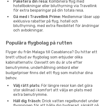
Paketera din resa:
Kombinera flyg med
hotellbokningar eller biluthyrning via Travellink
för extra besparingar på din totala resa.
Gå med i Travellink Prime:
Medlemmar låser upp
exklusiva rabatter på flyg, hotell och
biluthyrning, med extra flexibilitet för ändringar
och avbokningar.
Populära flygbolag på rutten
Flyger du från Malaga till Casablanca? Du hittar ett
brett utbud av flygbolag som erbjuder olika
kabinalternativ. Oavsett om du är ute efter
benutrymme, underhållning ombord eller
budgetpriser finns det ett flyg som matchar dina
behov.
Välj rätt plats:
För längre resor kan det göra
stor skillnad i komfort att välja en plats med
extra benutrymme.
Håll dig fräsch:
Drick vatten regelbundet under
flygningen för att hålla dig hydrerad, särskilt på