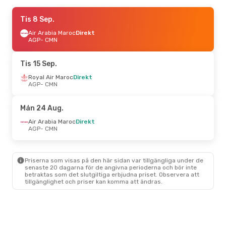
Tors 17 Sep.
Tis 8 Sep.
- Mån 21 Sep.
Royal Air Maroc
Air Arabia Maroc
Direkt
Direkt
AGP
AGP
- CMN
- CMN
Royal Air Maroc
Direkt
CMN
- AGP
Tis 15 Sep.
Tors 3 Sep.
Royal Air Maroc
- Mån 7 Sep.
Direkt
AGP
- CMN
Royal Air Maroc
Direkt
AGP
- CMN
Royal Air Maroc
Direkt
Mån 24 Aug.
CMN
- AGP
Air Arabia Maroc
Direkt
AGP
- CMN
Tis 18 Aug.
- Tors 27 Aug.
Air Arabia Maroc
Direkt
AGP
- CMN
Priserna som visas på den här sidan var tillgängliga under de
Air Arabia Maroc
Direkt
senaste 20 dagarna för de angivna perioderna och bör inte
CMN
- AGP
betraktas som det slutgiltiga erbjudna priset. Observera att
tillgänglighet och priser kan komma att ändras.