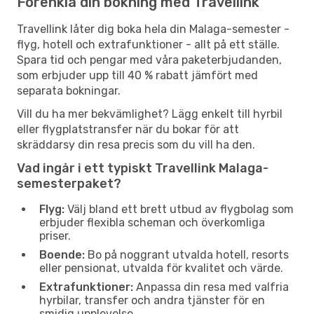
Förenkla din bokning med Travellink
Travellink låter dig boka hela din Malaga-semester -
flyg, hotell och extrafunktioner - allt på ett ställe.
Spara tid och pengar med våra paketerbjudanden,
som erbjuder upp till 40 % rabatt jämfört med
separata bokningar.
Vill du ha mer bekvämlighet? Lägg enkelt till hyrbil
eller flygplatstransfer när du bokar för att
skräddarsy din resa precis som du vill ha den.
Vad ingår i ett typiskt Travellink Malaga-
semesterpaket?
Flyg:
Välj bland ett brett utbud av flygbolag som
erbjuder flexibla scheman och överkomliga
priser.
Boende:
Bo på noggrant utvalda hotell, resorts
eller pensionat, utvalda för kvalitet och värde.
Extrafunktioner:
Anpassa din resa med valfria
hyrbilar, transfer och andra tjänster för en
smidig upplevelse.