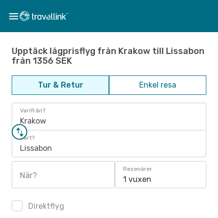
Upptäck lågprisflyg från Krakow till Lissabon
från 1356 SEK
Tur & Retur
Enkel resa
Varifrån?
Krakow
Vart?
Lissabon
Resenärer
När?
1 vuxen
Direktflyg