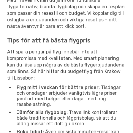
Med Travellink kan du jämföra hundratals
flygalternativ, blanda flygbolag och skapa en resplan
som passar din resestil och budget. Vi kopplar dig till
oslagbara erbjudanden och viktiga resetips – ditt
nästa äventyr är bara ett klick bort.
Tips för att få bästa flygpris
Att spara pengar på flyg innebär inte att
kompromissa med kvaliteten. Med smart planering
kan du låsa upp några av de bästa flygerbjudandena
som finns. Så här hittar du budgetflyg från Krakow
till Lissabon:
Flyg mitt i veckan för bättre priser:
Tisdagar
och onsdagar erbjuder vanligtvis lägre priser
jämfört med helger eller dagar med hög
resebelastning.
Jämför alla flygbolag:
Travellink kontrollerar
både traditionella och lågprisbolag, så att du
aldrig missar ett dolt guldkorn.
Boka tidigt:
Även om sista minuten-resor kan