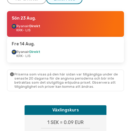
Lör 5 Sep.
Sön 23 Aug.
- Tis 8 Sep.
Lufthansa
Ryanair
Direkt
1 Mellanlandning
KRK
KRK
- LIS
- LIS
Swiss International Air Lines
1 Mellanlandning
LIS
- KRK
Fre 14 Aug.
Ryanair
Direkt
KRK
- LIS
Priserna som visas på den här sidan var tillgängliga under de
senaste 20 dagarna för de angivna perioderna och bör inte
betraktas som det slutgiltiga erbjudna priset. Observera att
tillgänglighet och priser kan komma att ändras.
Växlingskurs
1 SEK = 0.09 EUR