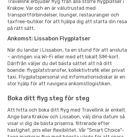
Travellink erbjuder flyg från alla större flygplatser i
Krakow. Var och en är välutrustad med
transportförbindelser, lounger, restauranger och
taxfree-butiker för att hjälpa dig att starta din resa
på rätt sätt.
Ankomst: Lissabon Flygplatser
När du landar i Lissabon, ta en stund för att ansluta
– antingen via Wi-Fi eller med ett lokalt SIM-kort.
Därifrån väljer du det bästa sättet att nå ditt
boende: flygplatstransfer, kollektivtrafik eller privat
taxi. Flygplatspersonal vid informationsdiskar är en
stor hjälp för att navigera ankomstlogistiken.
Boka ditt flyg steg för steg
Att hitta och boka ditt flyg med Travellink är enkelt.
Ange bara Krakow och Lissabon, välj dina datum så
visar vi dig de bästa priserna, filtrerade efter
hastighet, pris eller flexibilitet. Vår "Smart Choice"-
tagg markerar flyg med högsta värde för att spara