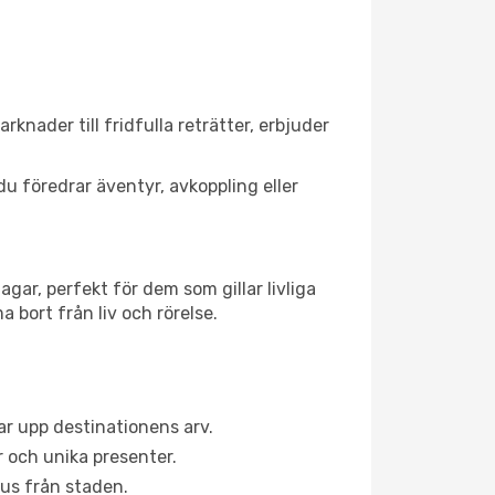
rknader till fridfulla reträtter, erbjuder
du föredrar äventyr, avkoppling eller
gar, perfekt för dem som gillar livliga
 bort från liv och rörelse.
r upp destinationens arv.
 och unika presenter.
aus från staden.