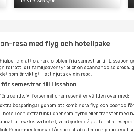
Fre 7/08-Sön 9/08
bon-resa med flyg och hotellpake
hjälper dig att planera problemfria semestrar till Lissabon 
n reträtt, ett familjeäventyr eller en spännande soloresa,
 det som är viktigt - att njuta av din resa.
l för semestrar till Lissabon
 förtroende. Vi förser miljoner resenärer världen över med:
extra besparingar genom att kombinera flyg och boende för
, hotell och extrafunktioner som hyrbil eller transfer med nå
onat till exklusiva hotell, vi erbjuder något för alla resepr
link Prime-medlemmar får specialrabatter och prioriterad s