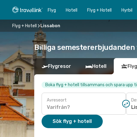
Flyg
Hotell
Flyg + Hotell
Hyrbil
Flyg + Hotell
Lissabon
Billiga semestererbjudanden t
Flygresor
Hotell
Flyg
Boka flyg + hotell tillsammans och spara upp ti
Avreseort
De
Sök flyg + hotell