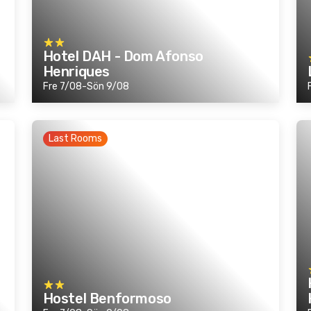
Hotel DAH - Dom Afonso
Henriques
Fre 7/08-Sön 9/08
Last Rooms
Hostel Benformoso