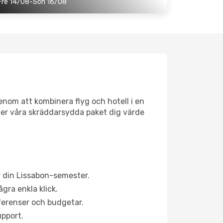
Fre 14/08-Sön 16/08
genom att kombinera flyg och hotell i en
 ger våra skräddarsydda paket dig värde
 din Lissabon-semester.
gra enkla klick.
eferenser och budgetar.
upport.