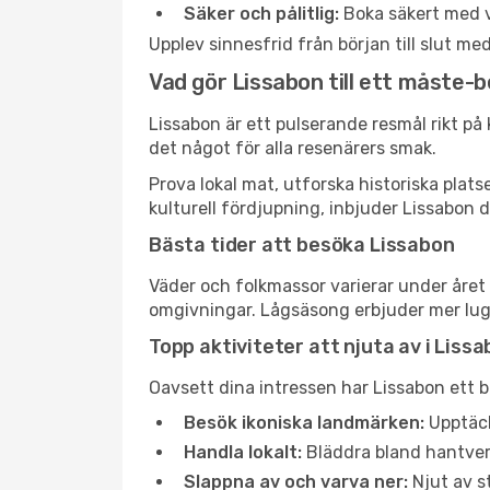
Säker och pålitlig:
Boka säkert med v
Upplev sinnesfrid från början till slut m
Vad gör Lissabon till ett måste-
Lissabon är ett pulserande resmål rikt på k
det något för alla resenärers smak.
Prova lokal mat, utforska historiska plat
kulturell fördjupning, inbjuder Lissabon d
Bästa tider att besöka Lissabon
Väder och folkmassor varierar under året 
omgivningar. Lågsäsong erbjuder mer lugn 
Topp aktiviteter att njuta av i Liss
Oavsett dina intressen har Lissabon ett b
Besök ikoniska landmärken:
Upptäck
Handla lokalt:
Bläddra bland hantverk
Slappna av och varva ner:
Njut av st