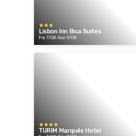
Lisbon Inn Bica Suites
Fre 7/08-Sön 9/08
TURIM Marquês Hotel