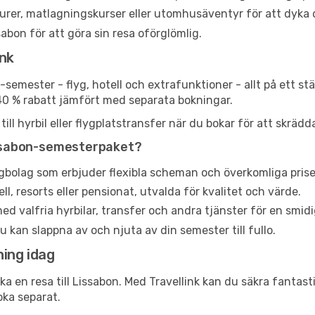
urer, matlagningskurser eller utomhusäventyr för att dyka d
sabon för att göra sin resa oförglömlig.
ink
n-semester - flyg, hotell och extrafunktioner - allt på ett s
40 % rabatt jämfört med separata bokningar.
ll hyrbil eller flygplatstransfer när du bokar för att skrädd
Lissabon-semesterpaket?
ygbolag som erbjuder flexibla scheman och överkomliga prise
, resorts eller pensionat, utvalda för kvalitet och värde.
d valfria hyrbilar, transfer och andra tjänster för en smidi
u kan slappna av och njuta av din semester till fullo.
ing idag
oka en resa till Lissabon. Med Travellink kan du säkra fantas
oka separat.