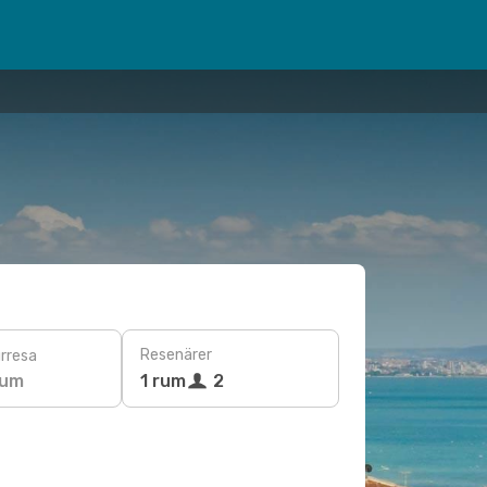
Resenärer
rresa
tum
1 rum
2