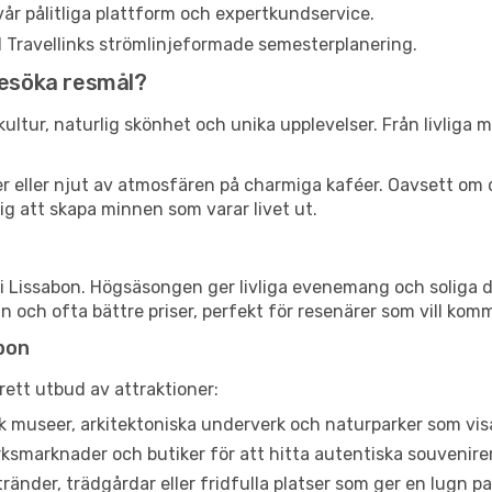
år pålitliga plattform och expertkundservice.
ed Travellinks strömlinjeformade semesterplanering.
besöka resmål?
ultur, naturlig skönhet och unika upplevelser. Från livliga ma
ser eller njut av atmosfären på charmiga kaféer. Oavsett om 
ig att skapa minnen som varar livet ut.
i Lissabon. Högsäsongen ger livliga evenemang och soliga da
och ofta bättre priser, perfekt för resenärer som vill komma
abon
rett utbud av attraktioner:
 museer, arkitektoniska underverk och naturparker som visa
smarknader och butiker för att hitta autentiska souvenirer
ränder, trädgårdar eller fridfulla platser som ger en lugn p