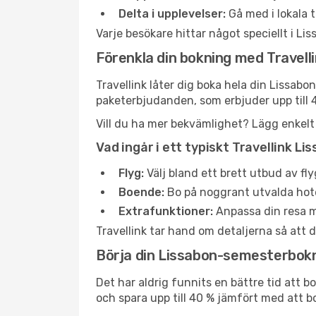
Delta i upplevelser:
Gå med i lokala t
Varje besökare hittar något speciellt i Lis
Förenkla din bokning med Travell
Travellink låter dig boka hela din Lissabo
paketerbjudanden, som erbjuder upp till 
Vill du ha mer bekvämlighet? Lägg enkelt ti
Vad ingår i ett typiskt Travellink 
Flyg:
Välj bland ett brett utbud av fl
Boende:
Bo på noggrant utvalda hotell
Extrafunktioner:
Anpassa din resa me
Travellink tar hand om detaljerna så att d
Börja din Lissabon-semesterbokn
Det har aldrig funnits en bättre tid att b
och spara upp till 40 % jämfört med att b