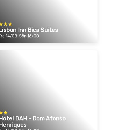
Lisbon Inn Bica Suites
Fre 14/08-Sön 16/08
Hotel DAH - Dom Afonso
Henriques