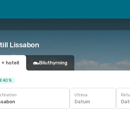
ill Lissabon
 + hotell
Biluthyrning
ll 40 %
stination
Utresa
Retu
Datum
Da