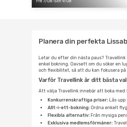
Fre 7/08-Sön 9/08
Planera din perfekta Lissa
Letar du efter din nästa paus? Travellink 
enkel bokning. Oavsett om du söker en lug
och flexibilitet, så att du kan fokusera på
Varför Travellink är ditt bästa va
Att välja Travellink innebär att boka med
Konkurrenskraftiga priser:
Lås upp 
Allt-i-ett-bokning:
Ordna enkelt flyg
Flexibla alternativ:
Från mysiga pensi
Exklusiva medlemsförmåner:
Travel