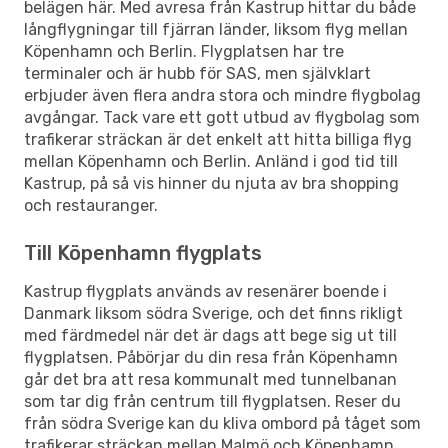
belägen här. Med avresa från Kastrup hittar du både
långflygningar till fjärran länder, liksom flyg mellan
Köpenhamn och Berlin. Flygplatsen har tre
terminaler och är hubb för SAS, men självklart
erbjuder även flera andra stora och mindre flygbolag
avgångar. Tack vare ett gott utbud av flygbolag som
trafikerar sträckan är det enkelt att hitta billiga flyg
mellan Köpenhamn och Berlin. Anländ i god tid till
Kastrup, på så vis hinner du njuta av bra shopping
och restauranger.
Till Köpenhamn flygplats
Kastrup flygplats används av resenärer boende i
Danmark liksom södra Sverige, och det finns rikligt
med färdmedel när det är dags att bege sig ut till
flygplatsen. Påbörjar du din resa från Köpenhamn
går det bra att resa kommunalt med tunnelbanan
som tar dig från centrum till flygplatsen. Reser du
från södra Sverige kan du kliva ombord på tåget som
trafikerar sträckan mellan Malmö och Köpenhamn