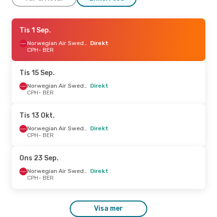
Ons 2 Sep.
Tis 1 Sep.
- Fre 4 Sep.
Norwegian Air Sweden
Norwegian Air Sweden
Direkt
Direkt
CPH
- BER
CPH
- BER
Norwegian Air Sweden
Direkt
Tis 15 Sep.
BER
- CPH
Norwegian Air Sweden
Direkt
CPH
- BER
Ons 30 Sep.
- Fre 2 Okt.
Norwegian Air Sweden
Tis 13 Okt.
Direkt
CPH
- BER
Norwegian Air Sweden
Direkt
Norwegian Air Sweden
CPH
- BER
Direkt
BER
- CPH
Ons 23 Sep.
Ons 16 Sep.
- Mån 21 Sep.
Norwegian Air Sweden
Direkt
CPH
- BER
Norwegian Air Sweden
Direkt
CPH
- BER
Norwegian Air Sweden
Visa mer
Direkt
BER
- CPH