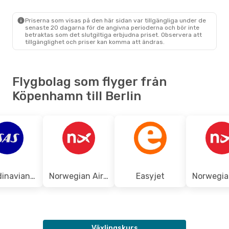
Priserna som visas på den här sidan var tillgängliga under de
Tors 8 Okt.
- Sön 11 Okt.
senaste 20 dagarna för de angivna perioderna och bör inte
betraktas som det slutgiltiga erbjudna priset. Observera att
Norwegian Air Sweden
tillgänglighet och priser kan komma att ändras.
Direkt
CPH
- BER
Norwegian Air Sweden
Direkt
BER
- CPH
Flygbolag som flyger från
Köpenhamn till Berlin
Scandinavian Airlines
Norwegian Air Shuttle
Easyjet
Växlingskurs