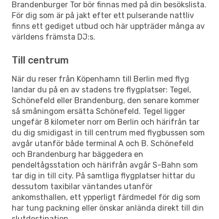
Brandenburger Tor bör finnas med på din besökslista.
För dig som är på jakt efter ett pulserande nattliv
finns ett gediget utbud och här uppträder många av
världens främsta DJ:s.
Till centrum
När du reser från Köpenhamn till Berlin med flyg
landar du på en av stadens tre flygplatser: Tegel,
Schönefeld eller Brandenburg, den senare kommer
så småningom ersätta Schönefeld. Tegel ligger
ungefär 8 kilometer norr om Berlin och härifrån tar
du dig smidigast in till centrum med flygbussen som
avgår utanför både terminal A och B. Schönefeld
och Brandenburg har bäggedera en
pendeltågsstation och härifrån avgår S-Bahn som
tar dig in till city. På samtliga flygplatser hittar du
dessutom taxibilar väntandes utanför
ankomsthallen, ett ypperligt färdmedel för dig som
har tung packning eller önskar anlända direkt till din
slutdestination.