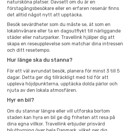
natursköna platser. Oavsett om du är en
förstagångsbesökare eller en erfaren resenär finns
det alltid något nytt att upptäcka.
Besök sevärdheter som du måste se, ät som en
lokalinvånare eller ta en dagsutflykt till närliggande
städer eller naturparker. Travellink hjälper dig att
skapa en reseupplevelse som matchar dina intressen
och ditt resetempo.
Hur länge ska du stanna?
För ett väl avrundat besök, planera för minst 3 till 5
dagar. Detta ger dig tillräckligt med tid för att
uppleva höjdpunkterna, upptäcka dolda pärlor och
njuta av den lokala atmosfären.
Hyr en bil?
Om du stannar längre eller vill utforska bortom
staden kan hyra en bil ge dig friheten att resa på
dina egna villkor. Travellink erbjuder prisvärd
biluthyrning över hela Danmark, vilket ger dig