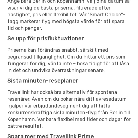
Ange bara Berlin och Köpenhamn, välj dina datum så
visar vi dig de bästa priserna, filtrerade efter
hastighet, pris eller flexibilitet. Vår "Smart Choice"-
tagg markerar flyg med högsta värde för att spara
tid och pengar.
Se upp för prisfluktuationer
Priserna kan förändras snabbt, särskilt med
begränsad tillgänglighet. Om du hittar ett pris som
fungerar för dig, vänta inte – boka tidigt för att låsa
in det och undvika överraskningar senare.
Sista minuten-reseplaner
Travellink har också bra alternativ för spontana
resenärer. Även om du bokar nära ditt avresedatum
hjälper vår erbjudandesegment dig att hitta
konkurrenskraftiga sista minuten-flyg från Berlin till
Köpenhamn. Var bara flexibel med tider och dagar för
bättre resultat.
Spara mer med Travellink Prime