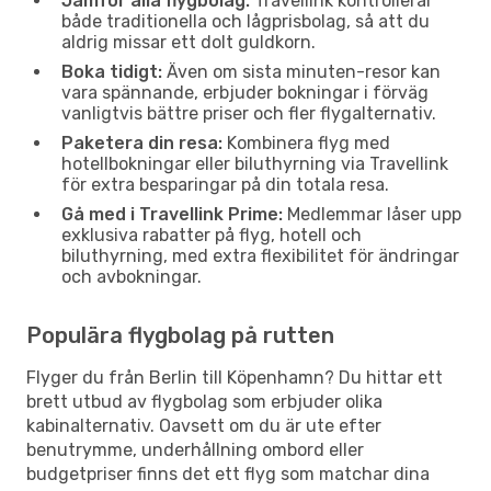
Jämför alla flygbolag:
Travellink kontrollerar
både traditionella och lågprisbolag, så att du
aldrig missar ett dolt guldkorn.
Boka tidigt:
Även om sista minuten-resor kan
vara spännande, erbjuder bokningar i förväg
vanligtvis bättre priser och fler flygalternativ.
Paketera din resa:
Kombinera flyg med
hotellbokningar eller biluthyrning via Travellink
för extra besparingar på din totala resa.
Gå med i Travellink Prime:
Medlemmar låser upp
exklusiva rabatter på flyg, hotell och
biluthyrning, med extra flexibilitet för ändringar
och avbokningar.
Populära flygbolag på rutten
Flyger du från Berlin till Köpenhamn? Du hittar ett
brett utbud av flygbolag som erbjuder olika
kabinalternativ. Oavsett om du är ute efter
benutrymme, underhållning ombord eller
budgetpriser finns det ett flyg som matchar dina