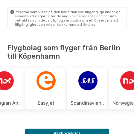
Tors 17 Sep.
- Fre 18 Sep.
Priserna som visas på den här sidan var tillgängliga under de
Norwegian Air Sweden
senaste 20 dagarna för de angivna perioderna och bör inte
Direkt
betraktas som det slutgiltiga erbjudna priset. Observera att
BER
- CPH
tillgänglighet och priser kan komma att ändras.
Norwegian Air Sweden
Direkt
CPH
- BER
Flygbolag som flyger från Berlin
till Köpenhamn
Norwegian Air Sweden
Easyjet
Scandinavian Airlines
Växlingskurs