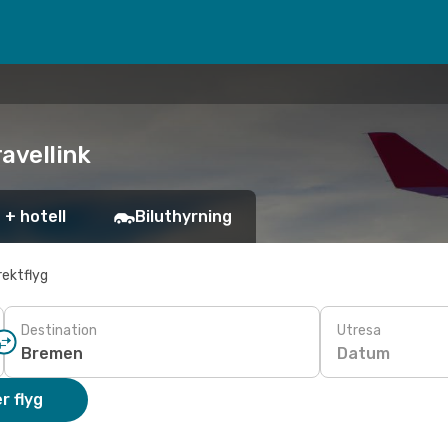
ravellink
 + hotell
Biluthyrning
rektflyg
Destination
Utresa
Datum
r flyg