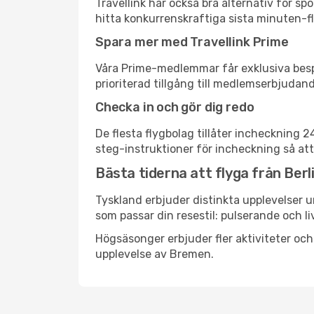
Travellink har också bra alternativ för 
hitta konkurrenskraftiga sista minuten-fly
Spara mer med Travellink Prime
Våra Prime-medlemmar får exklusiva bespa
prioriterad tillgång till medlemserbjudand
Checka in och gör dig redo
De flesta flygbolag tillåter incheckning 
steg-instruktioner för incheckning så att
Bästa tiderna att flyga från Berli
Tyskland erbjuder distinkta upplevelser u
som passar din resestil: pulserande och li
Högsäsonger erbjuder fler aktiviteter oc
upplevelse av Bremen.