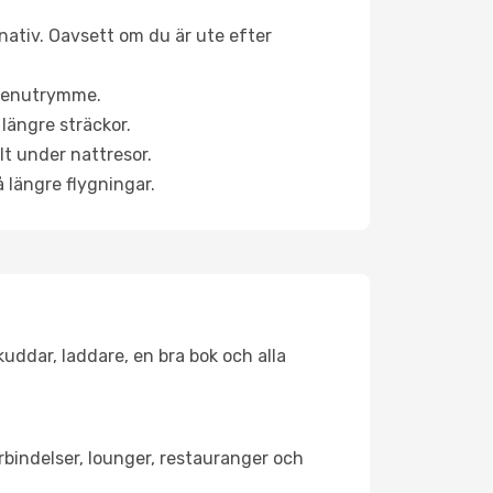
rnativ. Oavsett om du är ute efter
a benutrymme.
längre sträckor.
lt under nattresor.
å längre flygningar.
kuddar, laddare, en bra bok och alla
örbindelser, lounger, restauranger och