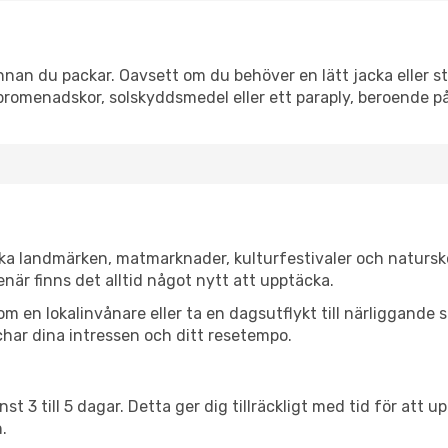
an du packar. Oavsett om du behöver en lätt jacka eller str
romenadskor, solskyddsmedel eller ett paraply, beroende p
ka landmärken, matmarknader, kulturfestivaler och natursk
när finns det alltid något nytt att upptäcka.
en lokalinvånare eller ta en dagsutflykt till närliggande st
har dina intressen och ditt resetempo.
nst 3 till 5 dagar. Detta ger dig tillräckligt med tid för at
.