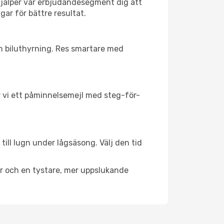
hjälper vår erbjudandesegment dig att
gar för bättre resultat.
ch biluthyrning. Res smartare med
ar vi ett påminnelsemejl med steg-för-
till lugn under lågsäsong. Välj den tid
er och en tystare, mer uppslukande