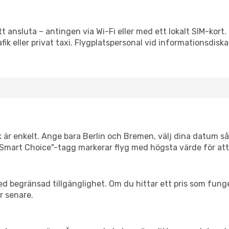
t ansluta – antingen via Wi-Fi eller med ett lokalt SIM-kort.
afik eller privat taxi. Flygplatspersonal vid informationsdiska
k är enkelt. Ange bara Berlin och Bremen, välj dina datum så v
Vår "Smart Choice"-tagg markerar flyg med högsta värde för at
d begränsad tillgänglighet. Om du hittar ett pris som funger
r senare.