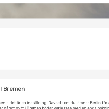
ill Bremen
n – det är en inställning. Oavsett om du lämnar Berlin för 
ller något nytt i Bremen börjar varje resa med en enda bokni