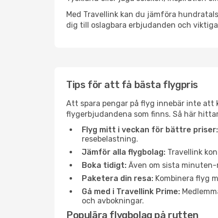
Med Travellink kan du jämföra hundratals 
dig till oslagbara erbjudanden och viktiga 
Tips för att få bästa flygpris
Att spara pengar på flyg innebär inte at
flygerbjudandena som finns. Så här hittar
Flyg mitt i veckan för bättre priser:
resebelastning.
Jämför alla flygbolag:
Travellink kon
Boka tidigt:
Även om sista minuten-res
Paketera din resa:
Kombinera flyg me
Gå med i Travellink Prime:
Medlemmar 
och avbokningar.
Populära flygbolag på rutten