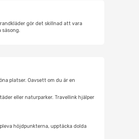
andkläder gör det skillnad att vara
å säsong.
öna platser. Oavsett om du är en
äder eller naturparker. Travellink hjälper
t uppleva höjdpunkterna, upptäcka dolda