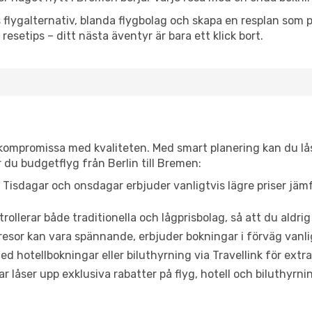
flygalternativ, blanda flygbolag och skapa en resplan som pa
resetips – ditt nästa äventyr är bara ett klick bort.
t kompromissa med kvaliteten. Med smart planering kan du l
 du budgetflyg från Berlin till Bremen:
Tisdagar och onsdagar erbjuder vanligtvis lägre priser jäm
trollerar både traditionella och lågprisbolag, så att du aldrig
or kan vara spännande, erbjuder bokningar i förväg vanligtv
d hotellbokningar eller biluthyrning via Travellink för extra
låser upp exklusiva rabatter på flyg, hotell och biluthyrnin