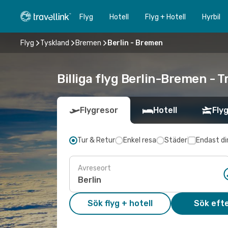
Flyg
Hotell
Flyg + Hotell
Hyrbil
Flyg
Tyskland
Bremen
Berlin - Bremen
Billiga flyg Berlin-Bremen - T
Flygresor
Hotell
Flyg
Tur & Retur
Enkel resa
Städer
Endast di
Avreseort
Sök flyg + hotell
Sök efte