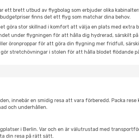
ar ett brett utbud av flygbolag som erbjuder olika kabinalte
udgetpriser finns det ett flyg som matchar dina behov.
et göra stor skillnad i komfort att välja en plats med extr
det under flygningen för att hålla dig hydrerad, särskilt på 
ler öronproppar för att göra din flygning mer fridfull, särski
 gör stretchövningar i stolen för att hålla blodet flödande p
itiden, innebär en smidig resa att vara förberedd. Packa rese 
nad och underhållen.
flygplatser i Berlin. Var och en är välutrustad med transportf
ta din resa på rätt sätt.