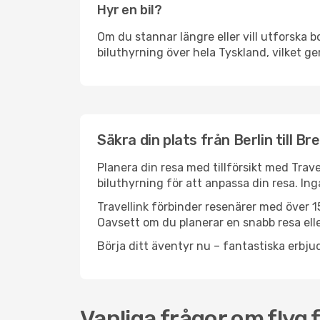
Hyr en bil?
Om du stannar längre eller vill utforska b
biluthyrning över hela Tyskland, vilket ger
Säkra din plats från Berlin till B
Planera din resa med tillförsikt med Trave
biluthyrning för att anpassa din resa. In
Travellink förbinder resenärer med över 15
Oavsett om du planerar en snabb resa eller
Börja ditt äventyr nu – fantastiska erbjud
Vanliga frågor om flyg f