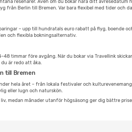
spontana resenärer. Även om du bokar nära ditt avresedatum 
g från Berlin till Bremen. Var bara flexibel med tider och da
ringar – upp till hundratals euro rabatt på flyg, boende o
en och flexibla bokningsalternativ.
24–48 timmar före avgång. När du bokar via Travellink skick
 du är redo att åka.
n till Bremen
nder hela året – från lokala festivaler och kulturevenemang 
vlig eller lugn och naturskön.
h liv, medan månader utanför högsäsong ger dig bättre pris