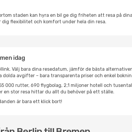
ortom staden kan hyra en bil ge dig friheten att resa på dina 
 dig flexibilitet och komfort under hela din resa.
remen idag
llink. Välj bara dina resedatum, jämför de bästa alternative
ga dolda avgifter – bara transparenta priser och enkel boknin
5 000 rutter, 690 flygbolag, 2,1 miljoner hotell och tusenta
 en stor resa hittar du allt du behöver på ett ställe.
anden är bara ett klick bort!
rån Berlin till Bremen