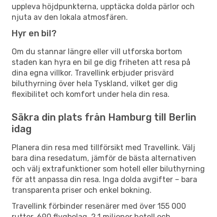
uppleva höjdpunkterna, upptäcka dolda pärlor och
njuta av den lokala atmosfären.
Hyr en bil?
Om du stannar längre eller vill utforska bortom
staden kan hyra en bil ge dig friheten att resa på
dina egna villkor. Travellink erbjuder prisvärd
biluthyrning över hela Tyskland, vilket ger dig
flexibilitet och komfort under hela din resa.
Säkra din plats från Hamburg till Berlin
idag
Planera din resa med tillförsikt med Travellink. Välj
bara dina resedatum, jämför de bästa alternativen
och välj extrafunktioner som hotell eller biluthyrning
för att anpassa din resa. Inga dolda avgifter – bara
transparenta priser och enkel bokning.
Travellink förbinder resenärer med över 155 000
rutter, 690 flygbolag, 2,1 miljoner hotell och