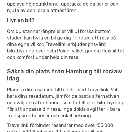
uppleva höjdpunkterna, upptäcka dolda pärlor och
njuta av den lokala atmosfären.
Hyr en bil?
Om du stannar längre eller vill utforska bortom
staden kan hyra en bil ge dig friheten att resa på
dina egna villkor. Travellink erbjuder prisvärd
biluthyrning över hela Polen, vilket ger dig flexibilitet
och komfort under hela din resa.
Säkra din plats från Hamburg till rocław
idag
Planera din resa med tillförsikt med Travellink. Välj
bara dina resedatum, jämför de bästa alternativen
och välj extrafunktioner som hotell eller biluthyrning
för att anpassa din resa. Inga dolda avgifter – bara
transparenta priser och enkel bokning.
Travellink förbinder resenärer med över 155 000
rutter, 690 flygbolag, 2,1 miljoner hotell och