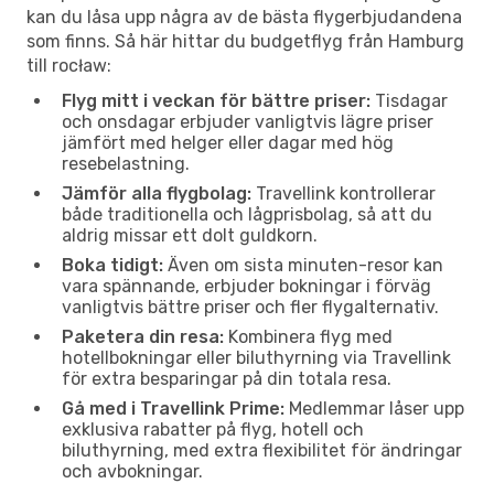
kan du låsa upp några av de bästa flygerbjudandena
som finns. Så här hittar du budgetflyg från Hamburg
till rocław:
Flyg mitt i veckan för bättre priser:
Tisdagar
och onsdagar erbjuder vanligtvis lägre priser
jämfört med helger eller dagar med hög
resebelastning.
Jämför alla flygbolag:
Travellink kontrollerar
både traditionella och lågprisbolag, så att du
aldrig missar ett dolt guldkorn.
Boka tidigt:
Även om sista minuten-resor kan
vara spännande, erbjuder bokningar i förväg
vanligtvis bättre priser och fler flygalternativ.
Paketera din resa:
Kombinera flyg med
hotellbokningar eller biluthyrning via Travellink
för extra besparingar på din totala resa.
Gå med i Travellink Prime:
Medlemmar låser upp
exklusiva rabatter på flyg, hotell och
biluthyrning, med extra flexibilitet för ändringar
och avbokningar.