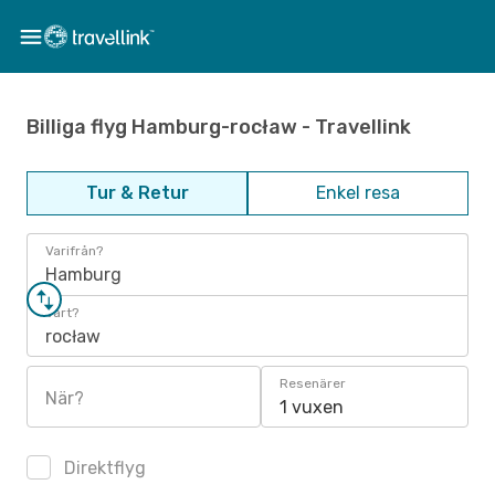
Billiga flyg Hamburg-rocław - Travellink
Tur & Retur
Enkel resa
Varifrån?
Hamburg
Vart?
rocław
Resenärer
När?
1 vuxen
Direktflyg