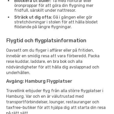
Blockera ut buller:
Ta med hörlurar eller
öronproppar för att göra din flygning mer
fridfull, särskilt under nattresor.
Sträck ut dig ofta:
Gå i gången eller gör
stretchövningar i stolen för att hålla blodet
flödande på längre flygningar.
Flygtid och flygplatsinformation
Oavsett om du flyger i affärer eller på fritiden,
innebär en smidig resa att vara förberedd. Packa
rese kuddar, laddare, en bra bok och alla
nödvändigheter för att hålla dig avslappnad och
underhållen.
Avgång: Hamburg Flygplatser
Travellink erbjuder flyg från alla större flygplatser i
Hamburg. Var och en är välutrustad med
transportförbindelser, lounger, restauranger och
taxfree-butiker för att hjälpa dig att starta din resa
på rätt sätt.