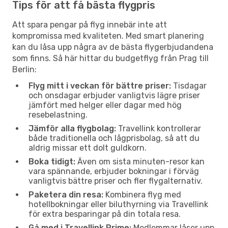
Tips för att få bästa flygpris
Att spara pengar på flyg innebär inte att
kompromissa med kvaliteten. Med smart planering
kan du låsa upp några av de bästa flygerbjudandena
som finns. Så här hittar du budgetflyg från Prag till
Berlin:
Flyg mitt i veckan för bättre priser:
Tisdagar
och onsdagar erbjuder vanligtvis lägre priser
jämfört med helger eller dagar med hög
resebelastning.
Jämför alla flygbolag:
Travellink kontrollerar
både traditionella och lågprisbolag, så att du
aldrig missar ett dolt guldkorn.
Boka tidigt:
Även om sista minuten-resor kan
vara spännande, erbjuder bokningar i förväg
vanligtvis bättre priser och fler flygalternativ.
Paketera din resa:
Kombinera flyg med
hotellbokningar eller biluthyrning via Travellink
för extra besparingar på din totala resa.
Gå med i Travellink Prime:
Medlemmar låser upp