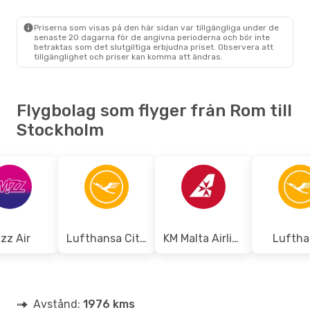
Ryanair
Direkt
ROM
- STO
Priserna som visas på den här sidan var tillgängliga under de
Ryanair
Direkt
senaste 20 dagarna för de angivna perioderna och bör inte
STO
- ROM
betraktas som det slutgiltiga erbjudna priset. Observera att
tillgänglighet och priser kan komma att ändras.
Flygbolag som flyger från Rom till
Stockholm
zz Air
Lufthansa City Airlines
KM Malta Airlines
Luftha
Avstånd:
1976 kms